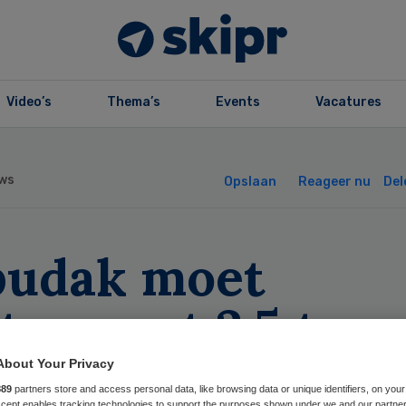
Video’s
Thema’s
Events
Vacatures
ws
Opslaan
Reageer nu
Del
budak moet
tervaart 2,5 ton
talen
About Your Privacy
889
partners store and access personal data, like browsing data or unique identifiers, on your
Accept enables tracking technologies to support the purposes shown under we and our partne