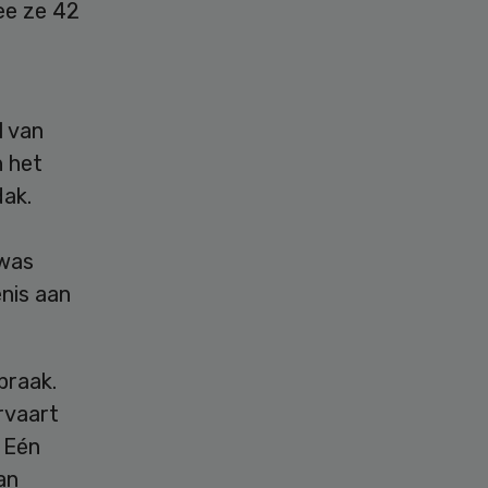
ee ze 42
u
l van
 het
dak.
 was
nis aan
praak.
rvaart
. Eén
an