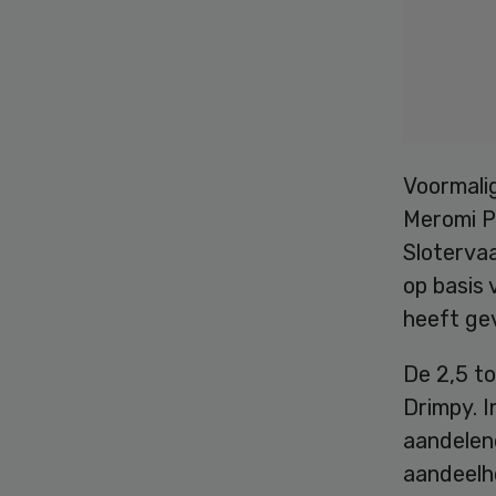
Voormali
Meromi Pa
Sloterva
op basis
heeft gev
De 2,5 to
Drimpy. I
aandeleno
aandeelh