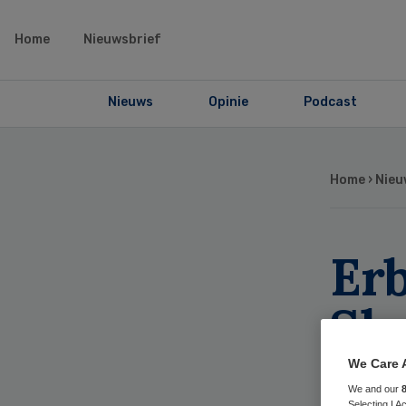
Home
Nieuwsbrief
Nieuws
Opinie
Podcast
Home
›
Nieu
Er
Slo
be
We Care 
We and our
Selecting I 