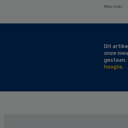
Meer over:
Secondary
Sidebar
Dit artike
onze nie
gestaan.
hoogte.