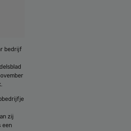
 bedrijf
delsblad
 november
.
bedrijfje
n zij
s een