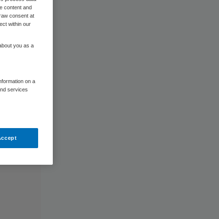
me content and
raw consent at
ect within our
 about you as a
information on a
and services
Accept