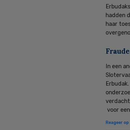
Erbudaks 
hadden d
haar toe
overgeno
Fraude
In een an
Slotervaa
Erbudak.
onderzoe
verdacht 
voor een 
Reageer op d