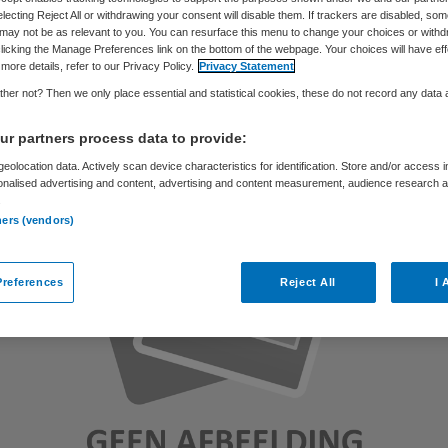
electing Reject All or withdrawing your consent will disable them. If trackers are disabled, so
may not be as relevant to you. You can resurface this menu to change your choices or withd
licking the Manage Preferences link on the bottom of the webpage. Your choices will have eff
Skipr Redactie
5 november 2014
,
12:23
56 keer gelezen
more details, refer to our Privacy Policy.
Privacy Statement
her not? Then we only place essential and statistical cookies, these do not record any data
r partners process data to provide:
eolocation data. Actively scan device characteristics for identification. Store and/or access 
onalised advertising and content, advertising and content measurement, audience research 
.
ners (vendors)
references
Reject All
I 