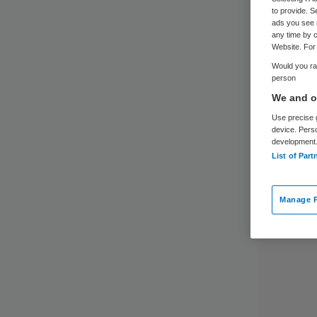
to provide. S
ads you see 
any time by c
Website. For 
Would you rat
person
We and ou
Use precise g
device. Pers
development
List of Part
Manage P