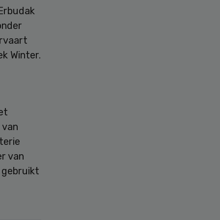
 Erbudak
onder
rvaart
k Winter.
et
 van
terie
er van
 gebruikt