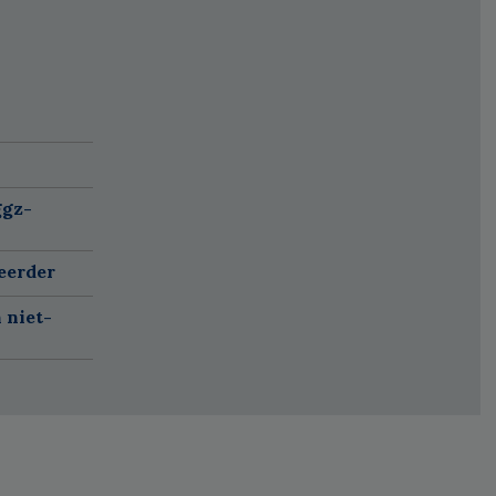
ggz-
eerder
 niet-