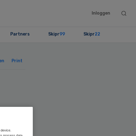
Searc
Inloggen
this
websit
Partners
Skipr
99
Skipr
22
Primary
Sidebar
en
Print
 device.
rs process data