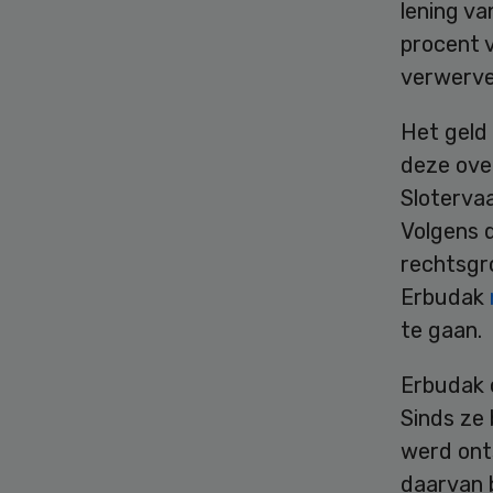
lening va
procent 
verwerve
Het geld
deze ove
Sloterva
Volgens d
rechtsgr
Erbudak
te gaan.
Erbudak 
Sinds ze 
werd onts
daarvan b