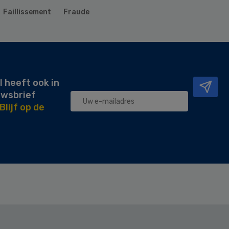
Faillissement
Fraude
l heeft ook in
uwsbrief
Blijf op de