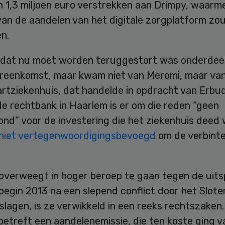
n 1,3 miljoen euro verstrekken aan Drimpy, waarm
van de aandelen van het digitale zorgplatform zo
n.
 dat nu moet worden teruggestort was onderdee
reenkomst, maar kwam niet van Meromi, maar van
artziekenhuis, dat handelde in opdracht van Erbu
e rechtbank in Haarlem is er om die reden “geen
ond” voor de investering die het ziekenhuis deed
niet vertegenwoordigingsbevoegd
om de verbinte
overweegt in hoger beroep te gaan tegen de uits
begin 2013 na een slepend conflict door het Slote
lagen, is ze verwikkeld in een reeks rechtszaken
etreft een aandelenemissie, die ten koste ging v