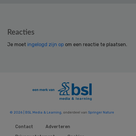
Reader
Reacties
Interactions
Je moet
ingelogd zijn op
om een reactie te plaatsen.
© 2026 | BSL Media & Learning
, onderdeel van
Springer Nature
Contact
Adverteren