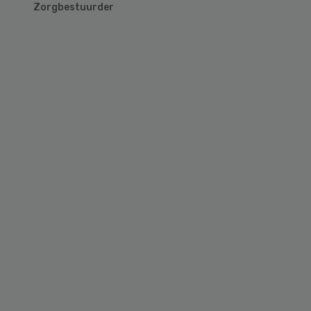
Zorgbestuurder
Primary
Sidebar