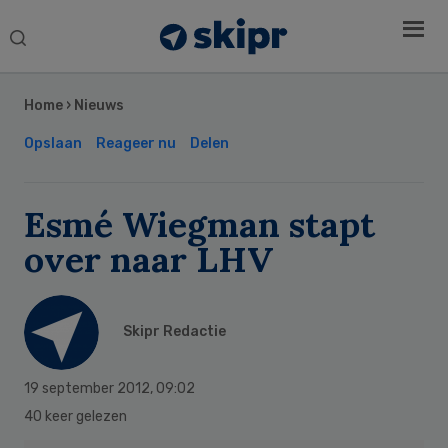
Search
this
Secondary
website
Sidebar
Home
›
Nieuws
Opslaan
Reageer nu
Delen
Esmé Wiegman stapt
over naar LHV
Skipr Redactie
19 september 2012
,
09:02
40 keer gelezen