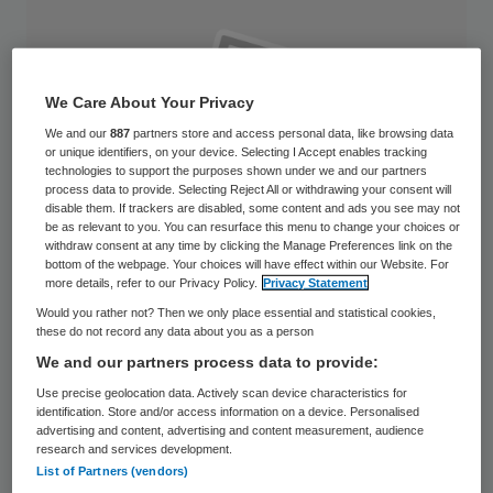
We Care About Your Privacy
We and our
887
partners store and access personal data, like browsing data
or unique identifiers, on your device. Selecting I Accept enables tracking
technologies to support the purposes shown under we and our partners
process data to provide. Selecting Reject All or withdrawing your consent will
disable them. If trackers are disabled, some content and ads you see may not
be as relevant to you. You can resurface this menu to change your choices or
withdraw consent at any time by clicking the Manage Preferences link on the
bottom of the webpage. Your choices will have effect within our Website. For
more details, refer to our Privacy Policy.
Privacy Statement
Would you rather not? Then we only place essential and statistical cookies,
these do not record any data about you as a person
Scheidend ChristenUnie-Kamerlid Esmé
We and our partners process data to provide:
Wiegman wordt regiomanager bij de
Use precise geolocation data. Actively scan device characteristics for
identification. Store and/or access information on a device. Personalised
Landelijke Huisartsen Vereniging. Ze gaat
advertising and content, advertising and content measurement, audience
research and services development.
zich bezighouden met de regio Noord
List of Partners (vendors)