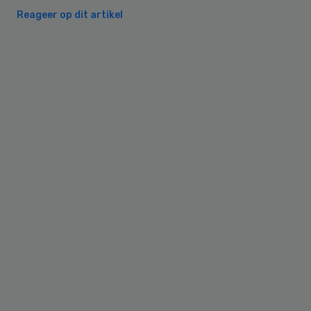
Reageer op dit artikel
Primary
Sidebar