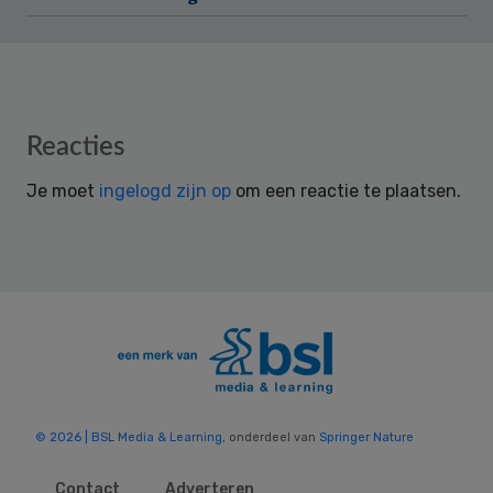
Reader
Reacties
Interactions
Je moet
ingelogd zijn op
om een reactie te plaatsen.
© 2026 | BSL Media & Learning
, onderdeel van
Springer Nature
Contact
Adverteren