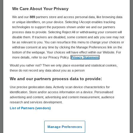
De Ethiopiër Tedros Adhanom Ghebreyesus
We Care About Your Privacy
(52) is in Genève gekozen tot de nieuwe
We and our
889
partners store and access personal data, like browsing data
or unique identifiers, on your device. Selecting I Accept enables tracking
algemeen directeur van de
technologies to support the purposes shown under we and our partners
process data to provide. Selecting Reject All or withdrawing your consent will
Wereldgezondheidsorganisatie (WHO). Dat
disable them. If trackers are disabled, some content and ads you see may not
hebben diplomaten die dinsdag bij de
be as relevant to you. You can resurface this menu to change your choices or
withdraw consent at any time by clicking the Manage Preferences link on the
stemming waren bevestigd.
bottom of the webpage. Your choices will have effect within our Website. For
more details, refer to our Privacy Policy.
Privacy Statement
Would you rather not? Then we only place essential and statistical cookies,
De voormalig minister
these do not record any data about you as a person
van Gezondheidszorg en van Buitenlandse
We and our partners process data to provide:
Zaken van het Oost-Afrikaanse land kreeg
Use precise geolocation data. Actively scan device characteristics for
identification. Store and/or access information on a device. Personalised
de voorkeur boven de Britse arts David
advertising and content, advertising and content measurement, audience
Nabarro en de Pakistaanse cardiologe Sania
research and services development.
List of Partners (vendors)
Nishtar. Hij volgt Margaret Chan op, die die
de WHO sinds 2006 leidde.
Manage Preferences