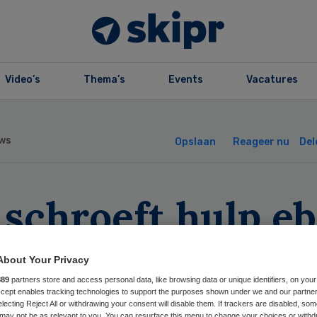
Video’s
Thema’s
Events
Vacatures
ws
Opslaan
Reageer nu
Del
schroeft hulp eb
tot 1 miljard
About Your Privacy
889
partners store and access personal data, like browsing data or unique identifiers, on your
Accept enables tracking technologies to support the purposes shown under we and our partne
electing Reject All or withdrawing your consent will disable them. If trackers are disabled, so
may not be as relevant to you. You can resurface this menu to change your choices or withd