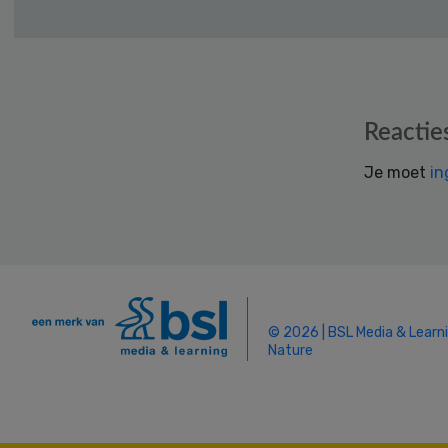
Reader
Reactie
Interactions
Je moet
in
© 2026 | BSL Media & Learn
Nature