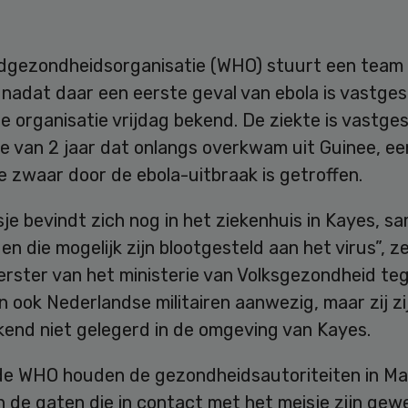
dgezondheidsorganisatie (WHO) stuurt een team
 nadat daar een eerste geval van ebola is vastges
 organisatie vrijdag bekend. De ziekte is vastgest
e van 2 jaar dat onlangs overkwam uit Guinee, ee
e zwaar door de ebola-uitbraak is getroffen.
je bevindt zich nog in het ziekenhuis in Kayes, 
den die mogelijk zijn blootgesteld aan het virus”, z
rster van het ministerie van Volksgezondheid te
ijn ook Nederlandse militairen aanwezig, maar zij zi
kend niet gelegerd in de omgeving van Kayes.
de WHO houden de gezondheidsautoriteiten in Mal
 de gaten die in contact met het meisje zijn gew