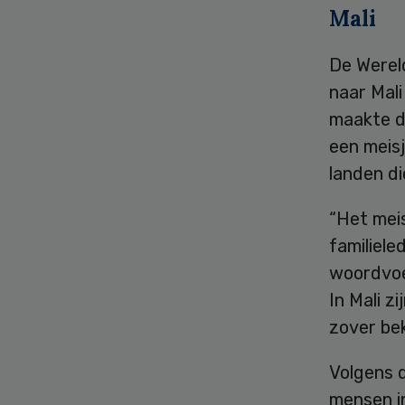
Mali
De Werel
naar Mali
maakte de
een meisj
landen di
“Het meis
familiele
woordvoe
In Mali z
zover be
Volgens 
mensen in