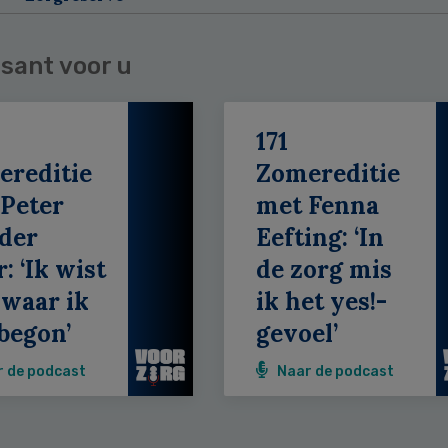
sant voor u
171
ereditie
Zomereditie
Peter
met Fenna
der
Eefting: ‘In
: ‘Ik wist
de zorg mis
 waar ik
ik het yes!-
begon’
gevoel’
r de podcast
Naar de podcast