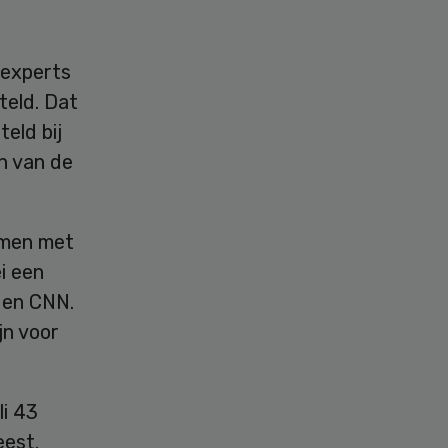
 experts
teld. Dat
eld bij
n van de
samen met
ei een
gen CNN.
jn voor
i 43
eest.