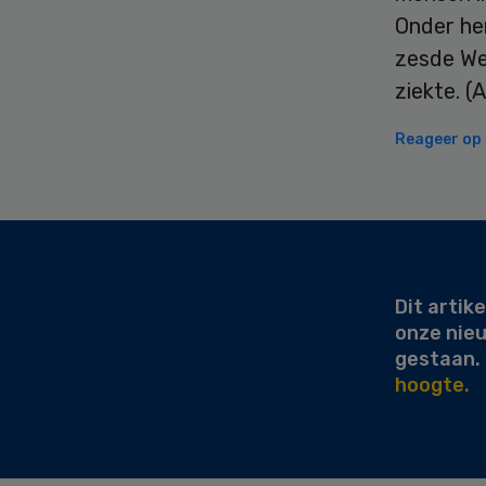
Onder he
zesde Wes
ziekte. (
Reageer op d
Secondary
Sidebar
Dit artike
onze nie
gestaan.
hoogte.