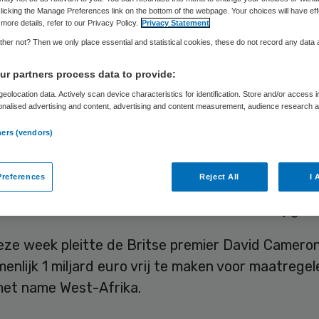
Skipr Redactie
24 oktober 2014
,
09:25
26 keer gelezen
licking the Manage Preferences link on the bottom of the webpage. Your choices will have eff
more details, refer to our Privacy Policy.
Privacy Statement
her not? Then we only place essential and statistical cookies, these do not record any data
se Unie schroeft haar financiële hulp voor de str
r partners process data to provide:
tot 1 miljard euro. Dat maakte de voorzitter van h
eolocation data. Actively scan device characteristics for identification. Store and/or access 
ussen alle staatshoofden en regeringsleiders van
onalised advertising and content, advertising and content measurement, audience research 
.
n, Herman Van Rompuy, vrijdag via Twitter beken
ners (vendors)
d had al ruim 30 miljoen euro toegezegd en premi
references
Reject All
I 
loofde in de nacht van donderdag op vrijdag nog 
uro beschikbaar te stellen voor medische hulpgoe
eze week pleitte de Britse premier David Camero
nlijk 1 miljard euro vrij te maken voor maatrege
 met name West-Afrika.