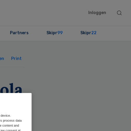
Searc
Inloggen
this
websit
Partners
Skipr
99
Skipr
22
Primary
Sidebar
en
Print
ola
 device.
rs process data
me content and
raw consent at