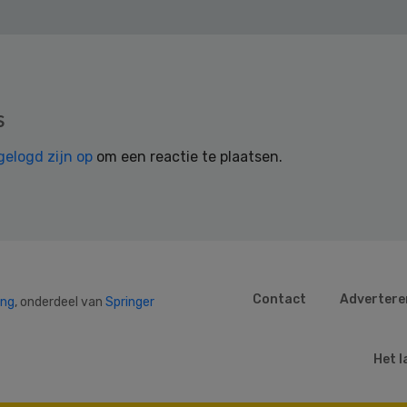
s
gelogd zijn op
om een reactie te plaatsen.
Contact
Advertere
ing
, onderdeel van
Springer
Het l