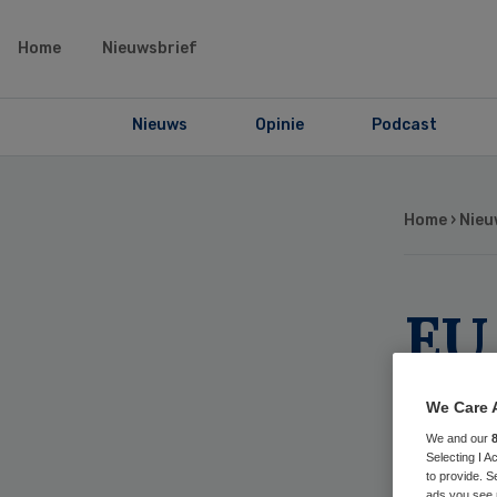
Home
Nieuwsbrief
Nieuws
Opinie
Podcast
Home
›
Nieu
EU 
op 
We Care 
We and our
Selecting I 
to provide. S
ads you see 