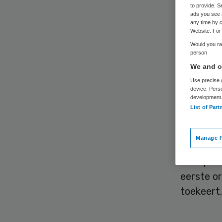
Mu
to provide. S
ads you see 
any time by c
Website. For 
Would you rat
person
We and ou
Use precise g
device. Pers
development
Het Euro
List of Part
voor vac
gebruik v
Manage P
belangri
Trump. H
eerste or
toekeert.