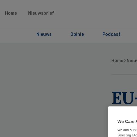
Home
Nieuwsbrief
Nieuws
Opinie
Podcast
Home
›
Nieu
EU
EM
We Care 
Tr
We and our
Selecting I 