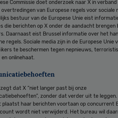
ese Commissie doet onderzoek naar X in verband
 overtredingen van Europese regels voor sociale 
ijks bestuur van de Europese Unie eist informati
s die berichten op X onder de aandacht brengen b
rs. Daarnaast eist Brussel informatie over het h
ne regels. Sociale media zijn in de Europese Unie v
ikers te beschermen tegen nepnieuws, terroristi
 en onlinehaat.
icatiebehoeften
egt dat X “niet langer past bij onze
atiebehoeften”, zonder dat verder uit te leggen.
t plaatst haar berichten voortaan op concurrent 
count wordt niet verwijderd. Het bureau wil daa