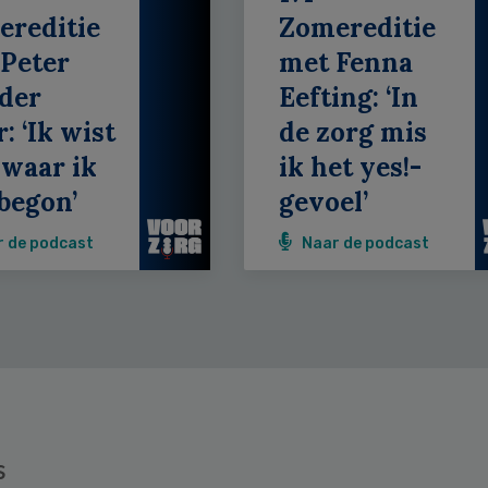
ereditie
Zomereditie
Peter
met Fenna
der
Eefting: ‘In
: ‘Ik wist
de zorg mis
 waar ik
ik het yes!-
begon’
gevoel’
r de podcast
Naar de podcast
s