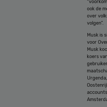
“voorkom
ook de m
over vol
volgen”.
Musk is 
voor Over
Musk koch
koers van
gebruike
maatscha
Urgenda,
Oostenri
accounts,
Amsterda