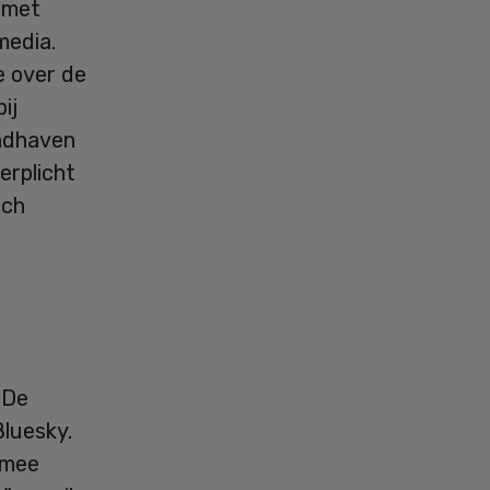
 met
media.
e over de
ij
andhaven
erplicht
sch
 De
Bluesky.
rmee