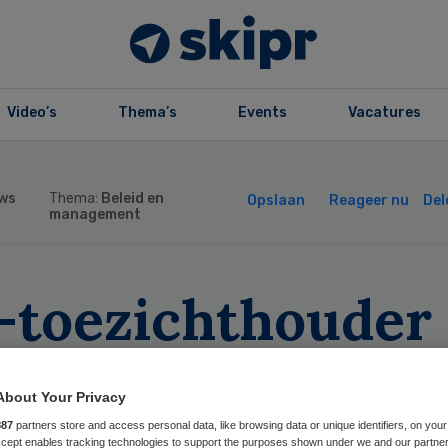
Video’s
Thema’s
Events
Vacatures
ws
Thema:
Beleid en
Opslaan
Reageer nu
Del
management
-toezichthouder
A verlaat X van
About Your Privacy
ump-bondgenoot
887
partners store and access personal data, like browsing data or unique identifiers, on your
Accept enables tracking technologies to support the purposes shown under we and our partne