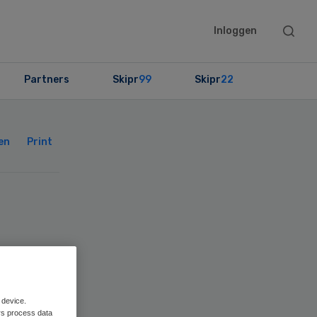
Searc
Inloggen
this
websit
Partners
Skipr
99
Skipr
22
Primary
Sidebar
en
Print
 device.
rs process data