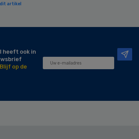
it artikel
l heeft ook in
uwsbrief
Blijf op de