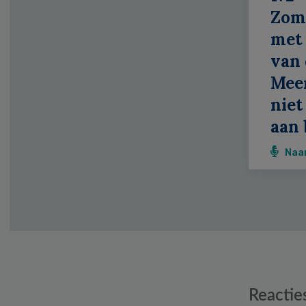
Zom
met 
van 
Meer
niet
aan 
Naa
Reader
Reactie