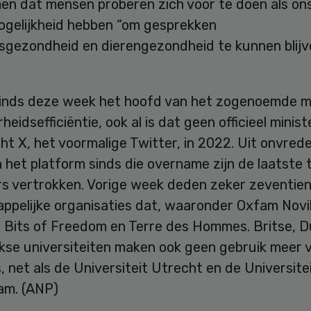
en dat mensen proberen zich voor te doen als ons
ogelijkheid hebben “om gesprekken
ksgezondheid en dierengezondheid te kunnen blijv
sinds deze week het hoofd van het zogenoemde mi
heidsefficiëntie, ook al is dat geen officieel ministe
t X, het voormalige Twitter, in 2022. Uit onvred
 het platform sinds die overname zijn de laatste 
rs vertrokken. Vorige week deden zeker zeventie
ppelijke organisaties dat, waaronder Oxfam Novi
 Bits of Freedom en Terre des Hommes. Britse, D
jkse universiteiten maken ook geen gebruik meer 
 net als de Universiteit Utrecht en de Universite
m. (ANP)