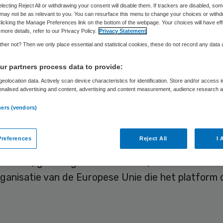
sk
electing Reject All or withdrawing your consent will disable them. If trackers are disabled, so
may not be as relevant to you. You can resurface this menu to change your choices or withd
licking the Manage Preferences link on the bottom of the webpage. Your choices will have eff
more details, refer to our Privacy Policy.
Privacy Statement
her not? Then we only place essential and statistical cookies, these do not record any data
Skipr Redactie
24 januari 2025
,
16:29
1035 keer gelezen
r partners process data to provide:
eolocation data. Actively scan device characteristics for identification. Store and/or access 
onalised advertising and content, advertising and content measurement, audience research 
.
pees Geneesmiddelenbureau (EMA), de toezicht
ners (vendors)
cins en geneesmiddelen in de Europese Unie, stop
an X. Dat sociale medium is in handen van Elon Mu
references
Reject All
I 
jke bondgenoot van de Amerikaanse president Don
et EMA, gevestigd in Amsterdam, is voor zover b
ganisatie van de Europese Unie die het platform 