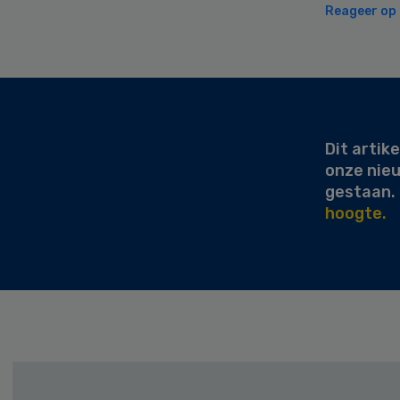
Reageer op d
Secondary
Sidebar
Dit artike
onze nie
gestaan.
hoogte.