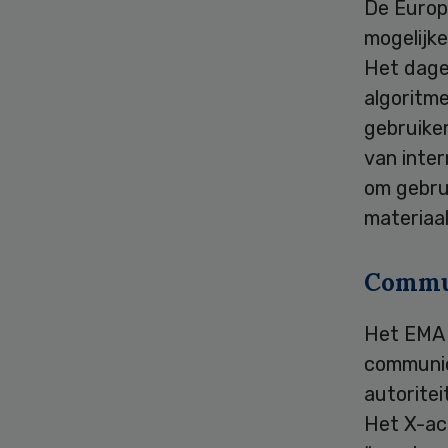
De Europ
mogelijke
Het dagel
algoritme
gebruike
van inter
om gebru
materiaal
Commun
Het EMA z
communic
autoritei
Het X-ac