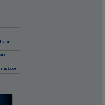
d van
nks
re intake