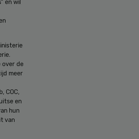
” en wil
en
nisterie
rie.
e over de
tijd meer
n
b, COC,
uitse en
van hun
it van