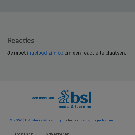
Reader
Reacties
Interactions
Je moet
ingelogd zijn op
om een reactie te plaatsen.
© 2026 | BSL Media & Learning
, onderdeel van
Springer Nature
Contact
Adverteren