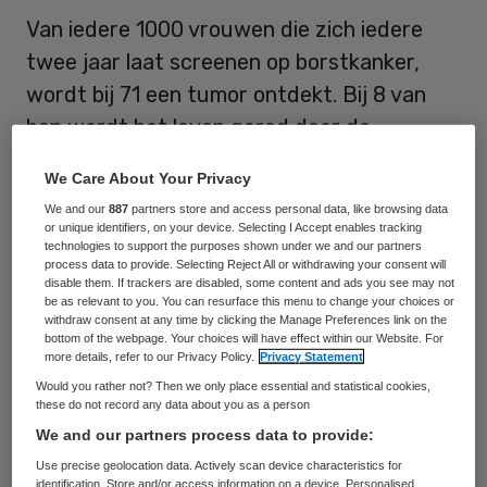
Van iedere 1000 vrouwen die zich iedere
twee jaar laat screenen op borstkanker,
wordt bij 71 een tumor ontdekt. Bij 8 van
hen wordt het leven gered door de
screening. Vier van de 71 vrouwen krijgt een
We Care About Your Privacy
behandeling die achteraf niet nodig blijkt.
We and our
887
partners store and access personal data, like browsing data
or unique identifiers, on your device. Selecting I Accept enables tracking
Dat blijkt uit een grote Europese studie
technologies to support the purposes shown under we and our partners
process data to provide. Selecting Reject All or withdrawing your consent will
naar borstkankerscreening. De resultaten
disable them. If trackers are disabled, some content and ads you see may not
be as relevant to you. You can resurface this menu to change your choices or
ervan staan donderdag gepubliceerd in het
withdraw consent at any time by clicking the Manage Preferences link on the
medische tijdschrift Journal of Medical
bottom of the webpage. Your choices will have effect within our Website. For
more details, refer to our Privacy Policy.
Privacy Statement
Screening.
Would you rather not? Then we only place essential and statistical cookies,
these do not record any data about you as a person
We and our partners process data to provide:
Nut screening ter discussie
Use precise geolocation data. Actively scan device characteristics for
identification. Store and/or access information on a device. Personalised