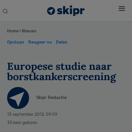
Search
this
Secondary
website
Sidebar
Home
›
Nieuws
Opslaan
Reageer nu
Delen
Europese studie naar
borstkankerscreening
Skipr Redactie
13 september 2012
,
09:09
35 keer gelezen