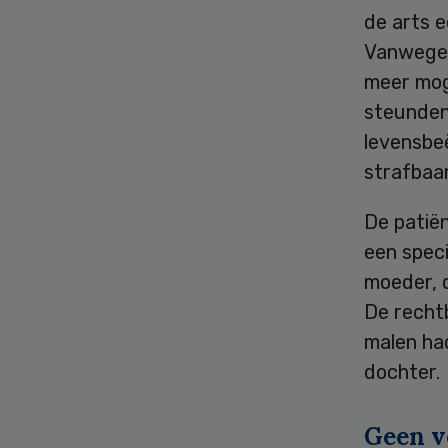
de arts e
Vanwege 
meer moge
steunden
levensbe
strafbaar
De patiën
een speci
moeder, d
De recht
malen ha
dochter.
Geen v