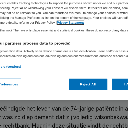
Accept enables tracking technologies to support the purposes shown under we and our partne
electing Reject All or withdrawing your consent will disable them. If trackers are disabled, so
may not be as relevant to you. You can resurface this menu to change your choices or withd
Skipr Redactie
11 september 2019
,
07:36
43 keer gelezen
licking the Manage Preferences link on the bottom of the webpage. Your choices will have eff
more details, refer to our Privacy Policy.
Privacy Statement
her not? Then we only place essential and statistical cookies, these do not record any data
 verpleeghuisarts Catharina A. (68) heeft volgen
r partners process data to provide:
k in Den Haag op zorgvuldige wijze euthanasie t
eolocation data. Actively scan device characteristics for identification. Store and/or access 
onalised advertising and content, advertising and content measurement, audience research 
iep dementerende patiënte. De rechtbank heeft d
.
ners (vendors)
ntslagen van alle rechtsvervolging. Het Openbaar
ie wilde een veroordeling voor moord, omdat de v
r een wilsverklaring had maar haar stervenswens 
references
Reject All
I 
r dood had herhaald.
eëindigde het leven van de 74-jarige patiënte in a
 was zo diep dement dat zij volledig wilsonbekw
 rechtbank. Maar in deze situatie vindt de recht