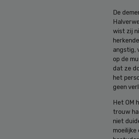
De dement
Halverwe
wist zij
herkende
angstig, 
op de mu
dat ze d
het perso
geen verl
Het OM h
trouw ha
niet duid
moeilijke