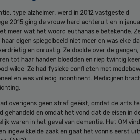
ie, type alzheimer, werd in 2012 vastgesteld.
ge 2015 ging de vrouw hard achteruit en in janua
 niet meer wat het woord euthanasie betekende. Z
 haar eigen spiegelbeeld niet meer en was elke d
verdrietig en onrustig. Ze doolde over de gangen,
ren tot haar handen bloedden en riep twintig kee
ood wilde. Ze had fysieke conflicten met medebe
neel en was volledig incontinent. Medicijnen brac
ichting.
ad overigens geen straf geëist, omdat de arts t
d gehandeld en omdat het vond dat de eisen in d
elijk waren in het geval van dementie. Het OM vin
 en ingewikkelde zaak en gaat het vonnis eerst uit