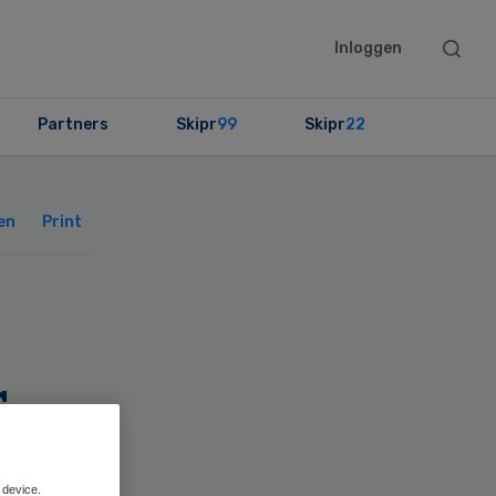
Searc
Inloggen
this
websit
Partners
Skipr
99
Skipr
22
Primary
Sidebar
en
Print
s
 device.