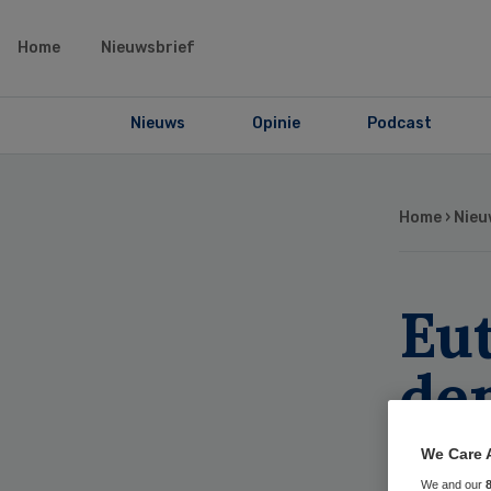
Home
Nieuwsbrief
Nieuws
Opinie
Podcast
Home
›
Nieu
Eu
de
zo
We Care 
We and our