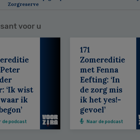
Zorgreserve
sant voor u
171
ereditie
Zomereditie
Peter
met Fenna
der
Eefting: ‘In
: ‘Ik wist
de zorg mis
 waar ik
ik het yes!-
begon’
gevoel’
r de podcast
Naar de podcast