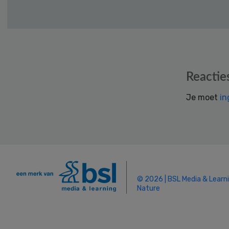
Reader
Reactie
Interactions
Je moet
in
© 2026 | BSL Media & Learn
Nature