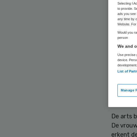
Selecting I 
to provide. S
ads you see 
any time by c
Website. For 
Would you rat
person
Voormalig
We and ou
rechtban
Use precise g
device. Pers
op een d
development
List of Part
daarom o
Minister
weliswaa
Manage P
voor haa
De arts b
De vrouw
erkent de