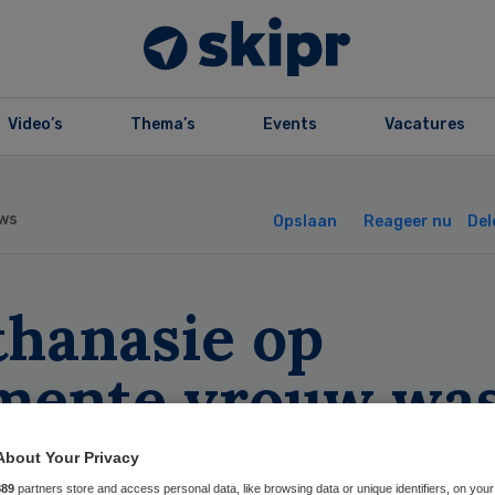
Video’s
Thema’s
Events
Vacatures
ws
Opslaan
Reageer nu
Del
thanasie op
mente vrouw wa
rgvuldig
About Your Privacy
889
partners store and access personal data, like browsing data or unique identifiers, on your