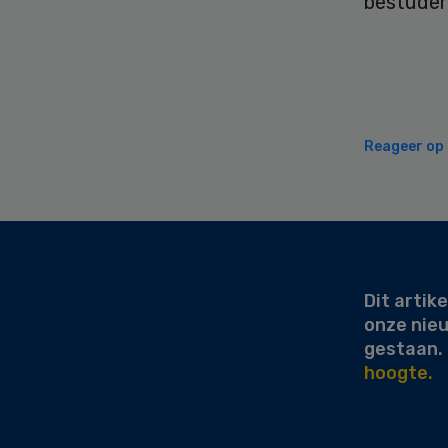
bestuder
Reageer op d
Secondary
Sidebar
Dit artike
onze nie
gestaan.
hoogte.