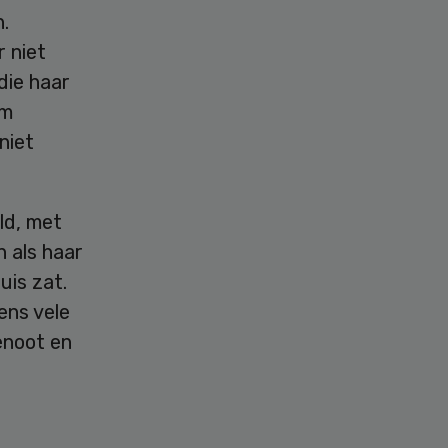
.
 niet
die haar
om
niet
ld, met
n als haar
uis zat.
ens vele
enoot en