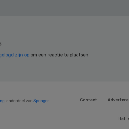
s
gelogd zijn op
om een reactie te plaatsen.
Contact
Advertere
ing
, onderdeel van
Springer
Het l