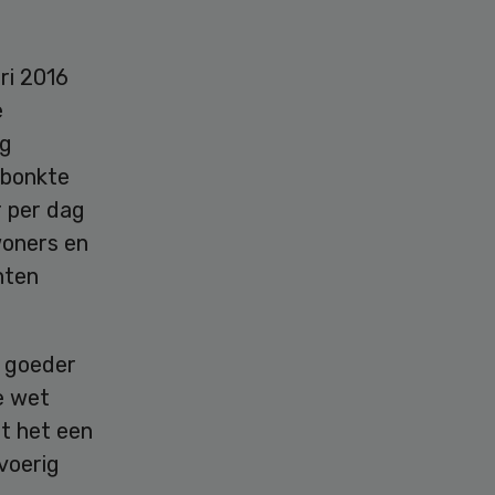
ri 2016
e
ag
 bonkte
r per dag
woners en
hten
e goeder
e wet
dt het een
voerig