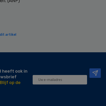
en. (ANP)
it artikel
l heeft ook in
uwsbrief
Blijf op de