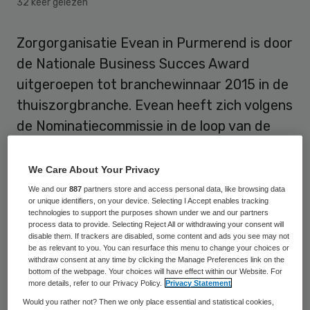
32 keer gelezen
Zorgorganisatie Evean in Purmerend is door
de Nationale Business Succes Award
uitgeroepen tot branchewinnaar 2015 in de
thuiszorgbranche. Evean heeft zich volgens
de Nominatiecommissie in de loop van de
jaren ontwikkeld tot een toonaangevende
zorgorganisatie met een zeer sterke
We Care About Your Privacy
positionering in haar werkgebied.
We and our
887
partners store and access personal data, like browsing data
or unique identifiers, on your device. Selecting I Accept enables tracking
technologies to support the purposes shown under we and our partners
De Nominatiecommissie van het Nationale
process data to provide. Selecting Reject All or withdrawing your consent will
disable them. If trackers are disabled, some content and ads you see may not
Business Succes Award Instituut ziet in
be as relevant to you. You can resurface this menu to change your choices or
withdraw consent at any time by clicking the Manage Preferences link on the
Evean een van de leidende en meest
bottom of the webpage. Your choices will have effect within our Website. For
innovatieve zorgzorginstellingen met een
more details, refer to our Privacy Policy.
Privacy Statement
Would you rather not? Then we only place essential and statistical cookies,
zeer breed assortiment aan diensten. Ook