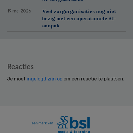
Veel zorgorganisaties nog niet
19 mei 2026
bezig met een operationele AI-
aanpak
Reader
Reacties
Interactions
Je moet
ingelogd zijn op
om een reactie te plaatsen.