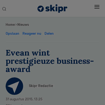
Search
this
Secondary
website
Sidebar
Home
›
Nieuws
Opslaan
Reageer nu
Delen
Evean wint
prestigieuze business-
award
Skipr Redactie
31 augustus 2015
,
13:25