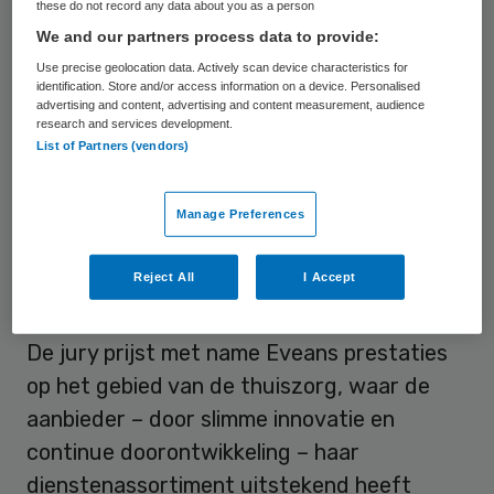
these do not record any data about you as a person
maakt Evean gebruik van innovatieve
We and our partners process data to provide:
instrumenten zoals iPads om contact
Use precise geolocation data. Actively scan device characteristics for
identification. Store and/or access information on a device. Personalised
tussen klant en hulpverlener te
advertising and content, advertising and content measurement, audience
bewerkstelligen, een elektronische
research and services development.
List of Partners (vendors)
medicijndispenser (Medido), of een heupapp
waarmee mensen zo goed mogelijk
Manage Preferences
voorbereid hun operatie ingaan.
Reject All
I Accept
Slimme innovatie
De jury prijst met name Eveans prestaties
op het gebied van de thuiszorg, waar de
aanbieder – door slimme innovatie en
continue doorontwikkeling – haar
dienstenassortiment uitstekend heeft