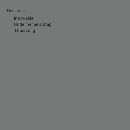
Meer over:
Innovatie
Ondernemerschap
Thuiszorg
Primary
Sidebar