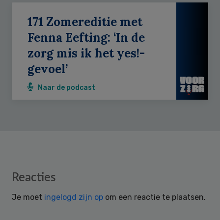
171 Zomereditie met
Fenna Eefting: ‘In de
zorg mis ik het yes!-
gevoel’
Naar de podcast
Reader
Reacties
Interactions
Je moet
ingelogd zijn op
om een reactie te plaatsen.