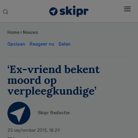
Search
this
Secondary
website
Sidebar
Home
›
Nieuws
Opslaan
Reageer nu
Delen
‘Ex-vriend bekent
moord op
verpleegkundige’
Skipr Redactie
25 september 2015
,
18:29