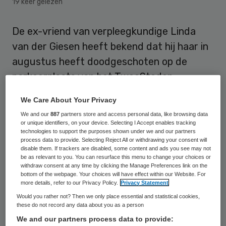
19 keer gelezen
De ex-vriend van verpleegkundige Linda
van der Giesen heeft bekend dat hij haar in
augustus heeft doodgeschoten op de
parkeerplaats van het TweeSteden-
ziekenhuis in Waalwijk. Dat heeft zijn
We Care About Your Privacy
advocaat vrijdag aan Omroep Brabant en
We and our
887
partners store and access personal data, like browsing data
BN De Stem laten weten.
or unique identifiers, on your device. Selecting I Accept enables tracking
technologies to support the purposes shown under we and our partners
process data to provide. Selecting Reject All or withdrawing your consent will
Volgens zijn raadsman was John F. van plan
disable them. If trackers are disabled, some content and ads you see may not
be as relevant to you. You can resurface this menu to change your choices or
om zichzelf voor de ogen van zijn
withdraw consent at any time by clicking the Manage Preferences link on the
bottom of the webpage. Your choices will have effect within our Website. For
voormalige vriendin van het leven te
more details, refer to our Privacy Policy.
Privacy Statement
beroven, maar hij zou door een psychose
Would you rather not? Then we only place essential and statistical cookies,
these do not record any data about you as a person
anders gehandeld hebben.
We and our partners process data to provide: