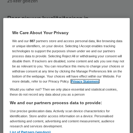
25 keer gelezen
Door nieuwe kwaliteitseisen in
verpleeghuizen wordt mogelijk een deel van
We Care About Your Privacy
de 2,1 miljard euro aan investeringen
We and our
887
partners store and access personal data, like browsing data
teruggedraaid. Dat komt door nieuwe
or unique identifiers, on your device. Selecting I Accept enables tracking
technologies to support the purposes shown under we and our partners
normen voor de personeelsbezetting die
process data to provide. Selecting Reject All or withdrawing your consent will
eind dit jaar moeten gaan gelden.
disable them. If trackers are disabled, some content and ads you see may not
be as relevant to you. You can resurface this menu to change your choices or
withdraw consent at any time by clicking the Manage Preferences link on the
Uit documenten die de Volkskrant kreeg
bottom of the webpage. Your choices will have effect within our Website. For
more details, refer to our Privacy Policy.
Privacy Statement
door een beroep te doen op de Wet
Would you rather not? Then we only place essential and statistical cookies,
openbaarheid van bestuur (Wob) blijkt dat
these do not record any data about you as a person
We and our partners process data to provide:
de Nederlandse Zorgautoriteit (NZa) en
Use precise geolocation data. Actively scan device characteristics for
ambtenaren van het ministerie
identification. Store and/or access information on a device. Personalised
van Volksgezondheid dit niet hebben zien
advertising and content, advertising and content measurement, audience
research and services development.
aankomen.
List of Partners (vendors)