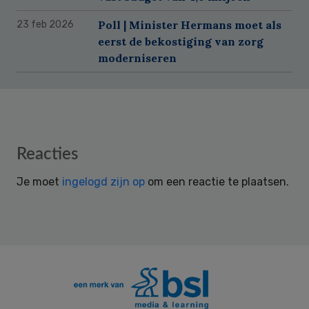
Poll | Minister Hermans moet als
23 feb 2026
eerst de bekostiging van zorg
moderniseren
Reader
Reacties
Interactions
Je moet
ingelogd zijn op
om een reactie te plaatsen.