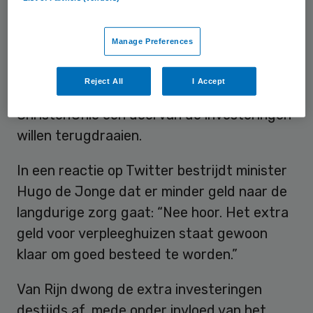
Oud-PvdA-staatssecretaris Martin van Rijn
Manage Preferences
maakte zich destijds hard voor de extra
miljardeninvestering, maar bronnen rond de
Reject All
I Accept
huidige regering denken dat CDA, D66 en
ChristenUnie een deel van de investeringen
willen terugdraaien.
In een reactie op Twitter bestrijdt minister
Hugo de Jonge dat er minder geld naar de
langdurige zorg gaat: “Nee hoor. Het extra
geld voor verpleeghuizen staat gewoon
klaar om goed besteed te worden.”
Van Rijn dwong de extra investeringen
destijds af, mede onder invloed van het