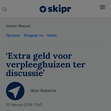
Search
this
Secondary
website
Sidebar
Home
›
Nieuws
Opslaan
Reageer nu
Delen
‘Extra geld voor
verpleeghuizen ter
discussie’
Skipr Redactie
10 februari 2018
,
11:50