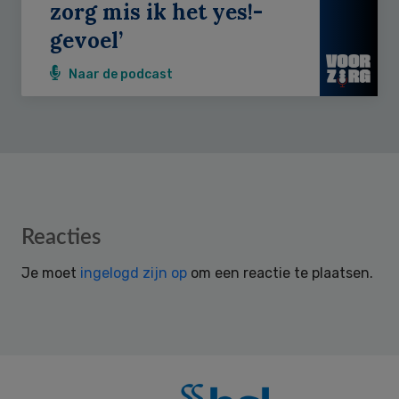
zorg mis ik het yes!-
gevoel’
Naar de podcast
Reader
Reacties
Interactions
Je moet
ingelogd zijn op
om een reactie te plaatsen.