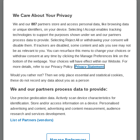
De totale facilitaire kosten per cliënt zijn in
We Care About Your Privacy
boekjaar 2012 met 4,4 gedaald. Doordat
We and our
887
partners store and access personal data, like browsing data
ggz-instellingen hun omzet fors zien
or unique identifiers, on your device. Selecting I Accept enables tracking
teruglopen, zijn de facilitaire kosten
technologies to support the purposes shown under we and our partners
process data to provide. Selecting Reject All or withdrawing your consent will
afgezet tegen de totale omzet met 5,1
disable them. If trackers are disabled, some content and ads you see may not
be as relevant to you. You can resurface this menu to change your choices or
procent gestegen. Dat blijkt uit de jaarlijkse
withdraw consent at any time by clicking the Manage Preferences link on the
bottom of the webpage. Your choices will have effect within our Website. For
GGZ benchmark van Hospitality
more details, refer to our Privacy Policy.
Privacy Statement
Consultants.
Would you rather not? Then we only place essential and statistical cookies,
these do not record any data about you as a person
De facilitaire kosten ten opzichte van de
We and our partners process data to provide:
kosten van de gehele instelling bedroegen in
Use precise geolocation data. Actively scan device characteristics for
identification. Store and/or access information on a device. Personalised
2011 10,1 procent en in 2012 9,6 procent.
advertising and content, advertising and content measurement, audience
research and services development.
Omgerekend is dit in 2011 22,70 euro per
List of Partners (vendors)
cliënt en in 2012 21,70 euro per cliënt.
Manage Preferences