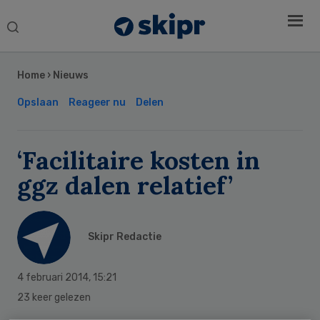
Search
this
Secondary
website
Sidebar
Home
›
Nieuws
Opslaan
Reageer nu
Delen
‘Facilitaire kosten in
ggz dalen relatief’
Skipr Redactie
4 februari 2014
,
15:21
23 keer gelezen