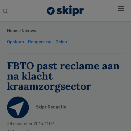
Search
this
Secondary
website
Sidebar
Home
›
Nieuws
Opslaan
Reageer nu
Delen
FBTO past reclame aan
na klacht
kraamzorgsector
Skipr Redactie
24 december 2015
,
11:07