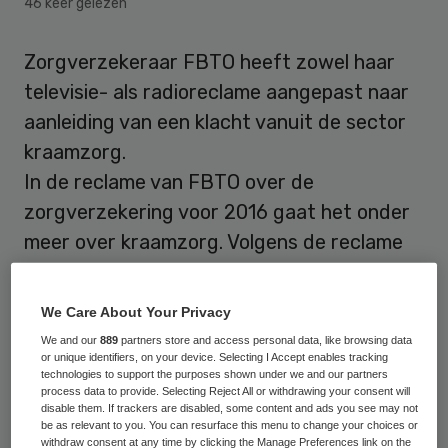
46 keer gelezen
Zorgverzekeraar FBTO heeft zowel haar
televisie- als radioreclame aangepast naar
aanleiding van een klacht vanuit de sector
kraamzorg.
In de reclame van FBTO over de
zorgverzekering voor 2016 gaat het onder
meer over kraamzorg. Volgens de reclame
zou de kans klein zijn dat twee mannen
behoeft hebben aan kraamzorg.
We Care About Your Privacy
We and our
889
partners store and access personal data, like browsing data
Misleidend en neigend naar discriminatie
or unique identifiers, on your device. Selecting I Accept enables tracking
technologies to support the purposes shown under we and our partners
van homoseksuelen, vonden
process data to provide. Selecting Reject All or withdrawing your consent will
kraamzorgorganisaties Nederlandse
disable them. If trackers are disabled, some content and ads you see may not
be as relevant to you. You can resurface this menu to change your choices or
Beroepsvereniging voor
withdraw consent at any time by clicking the Manage Preferences link on the