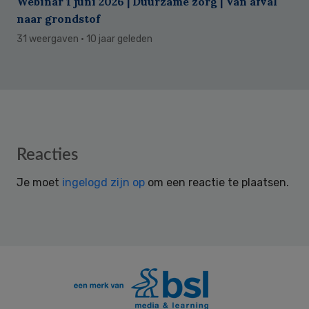
Webinar 1 juni 2026 | Duurzame zorg | Van afval
naar grondstof
31 weergaven
· 10 jaar geleden
Reader
Reacties
Interactions
Je moet
ingelogd zijn op
om een reactie te plaatsen.