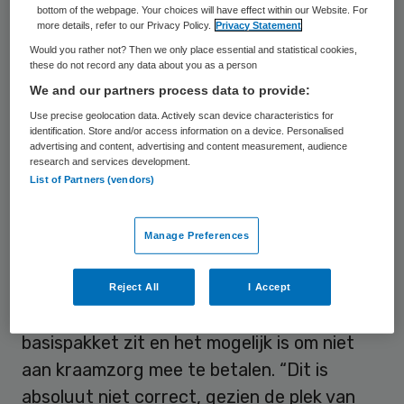
bottom of the webpage. Your choices will have effect within our Website. For
Kraamverzorgenden (NBvK),
more details, refer to our Privacy Policy.
Privacy Statement
Kenniscentrum Kraamzorg (KCKZ) en Bo
Would you rather not? Then we only place essential and statistical cookies,
these do not record any data about you as a person
Geboortezorg misleidend. “Tenslotte
We and our partners process data to provide:
kunnen natuurlijk ook homoseksuelen
Use precise geolocation data. Actively scan device characteristics for
behoefte hebben aan en gebruik maken van
identification. Store and/or access information on a device. Personalised
advertising and content, advertising and content measurement, audience
kraamzorg, bijvoorbeeld via adoptie”, stellen
research and services development.
de organisaties in een verklaring.
List of Partners (vendors)
Kraamzorg in het basispakket
Manage Preferences
FBTO doet het volgens de sector ook
Reject All
I Accept
voorkomen alsof kraamzorg niet in de
basispakket zit en het mogelijk is om niet
aan kraamzorg mee te betalen. “Dit is
absoluut niet correct, gezien de plek van