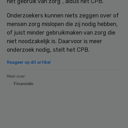
het gebruik van zorg”, aldus het CPB.
Onderzoekers kunnen niets zeggen over of
mensen zorg mislopen die zij nodig hebben,
of juist minder gebruikmaken van zorg die
niet noodzakelijk is. Daarvoor is meer
onderzoek nodig, stelt het CPB.
Reageer op dit artikel
Meer over:
Financiën
Primary
Sidebar