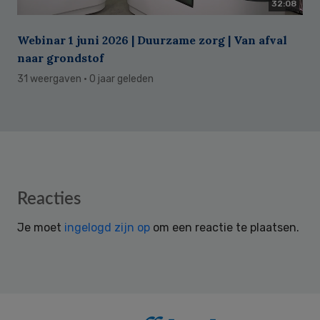
32:08
Webinar 1 juni 2026 | Duurzame zorg | Van afval
naar grondstof
31 weergaven
· 0 jaar geleden
Reader
Reacties
Interactions
Je moet
ingelogd zijn op
om een reactie te plaatsen.