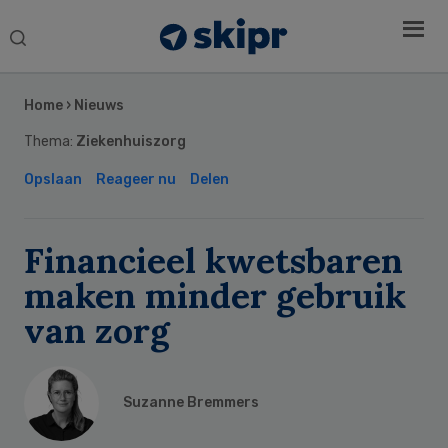
Search
this
Secondary
website
Sidebar
Home
›
Nieuws
Thema:
Ziekenhuiszorg
Opslaan
Reageer nu
Delen
Financieel kwetsbaren
maken minder gebruik
van zorg
Suzanne Bremmers