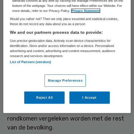
zorgbehoefte. Wanneer in de analyse
withdraw consent at any time by clicking the Manage Preferences link on the
bottom of the webpage. Your choices will have effect within our Website. For
rekening wordt gehouden met
more details, refer to our Privacy Policy.
Privacy Statement
gezondheidsverschillen, blijken zij echter
Would you rather not? Then we only place essential and statistical cookies,
these do not record any data about you as a person
minder uit te geven aan zorg waarvoor
We and our partners process data to provide:
eigen betalingen gelden, zoals medisch-
Use precise geolocation data. Actively scan device characteristics for
specialistische zorg. Hoe lager de financiële
identification. Store and/or access information on a device. Personalised
advertising and content, advertising and content measurement, audience
welvaart, hoe groter dit verschil. Binnen
research and services development.
List of Partners (vendors)
groepen met een vergelijkbare financiële
positie geven mensen die aangeven moeite
Manage Preferences
te hebben met rondkomen minder uit aan
zorg. De grootste verschillen zijn zichtbaar
Reject All
I Accept
als de mensen die zowel lage financiële
welvaart hebben als moeite ervaren met
rondkomen vergeleken worden met de rest
van de bevolking.