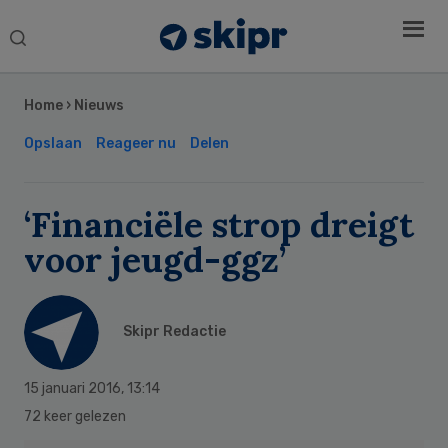
Search
this
Secondary
website
Sidebar
Home
›
Nieuws
Opslaan
Reageer nu
Delen
‘Financiële strop dreigt
voor jeugd-ggz’
Skipr Redactie
15 januari 2016
,
13:14
72 keer gelezen