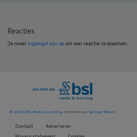
Reader
Reacties
Interactions
Je moet
ingelogd zijn op
om een reactie te plaatsen.
© 2026 | BSL Media & Learning
, onderdeel van
Springer Nature
Contact
Adverteren
Privacy statement
Cookies