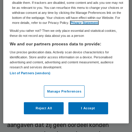
fraude, of omdat er onnodige of niet
disable them. If trackers are disabled, some content and ads you see may not
be as relevant to you. You can resurface this menu to change your choices or
geleverde zorg betaald is, maar omdat
withdraw consent at any time by clicking the Manage Preferences link on the
bottom of the webpage. Your choices will have effect within our Website. For
zorgverzekeraars de regels over in 2013 en
more details, refer to our Privacy Policy.
Privacy Statement
2014 geleverde zorg achteraf streng
Would you rather not? Then we only place essential and statistical cookies,
these do not record any data about you as a person
toepassen.” Dat stelt Robert Vermeiren,
We and our partners process data to provide:
hoogleraar en directeur Kinder en
Use precise geolocation data. Actively scan device characteristics for
Jeugdpyschiatrie aan het Curium LUMC.
identification. Store and/or access information on a device. Personalised
advertising and content, advertising and content measurement, audience
research and services development.
Volgens Vermeiren is de bron van de
List of Partners (vendors)
problemen het zelfonderzoek dat door
zorginstellingen en zorgverzekeraars is
Manage Preferences
afgesproken. Aanleiding voor dit onderzoek
naar de juistheid van declaraties was het
Reject All
I Accept
audit-alert van de accountants, die
aangaven dat zij geen oordeel konden