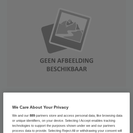
AppleMark
We Care About Your Privacy
Kinderpsychiatrische instellingen dreigen
We and our
889
partners store and access personal data, like browsing data
miljoenen euro’s te moeten terugbetalen
or unique identifiers, on your device. Selecting I Accept enables tracking
technologies to support the purposes shown under we and our partners
aan de zorgverzekeraars. “Niet vanwege
process data to provide. Selecting Reject All or withdrawing your consent will