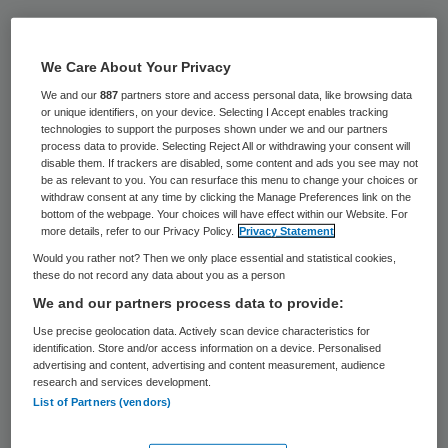
Het aantal rechtszaken over de Wet
maatschappelijke ondersteuning (Wmo) is in
We Care About Your Privacy
de eerste helft van dit jaar flink
We and our
887
partners store and access personal data, like browsing data
toegenomen. Dit heeft de Raad voor de
or unique identifiers, on your device. Selecting I Accept enables tracking
technologies to support the purposes shown under we and our partners
rechtspraak op woensdag 15 juli laten
process data to provide. Selecting Reject All or withdrawing your consent will
disable them. If trackers are disabled, some content and ads you see may not
weten.
be as relevant to you. You can resurface this menu to change your choices or
withdraw consent at any time by clicking the Manage Preferences link on the
bottom of the webpage. Your choices will have effect within our Website. For
Sinds 1 januari zijn duizend mensen naar de
more details, refer to our Privacy Policy.
Privacy Statement
rechter gestapt die een conflict hebben
Would you rather not? Then we only place essential and statistical cookies,
these do not record any data about you as a person
met hun gemeente over bijvoorbeeld de
We and our partners process data to provide:
vergoeding van huishoudelijke hulp. In
Use precise geolocation data. Actively scan device characteristics for
voorgaande jaren waren dat er gemiddeld
identification. Store and/or access information on a device. Personalised
advertising and content, advertising and content measurement, audience
550 per halfjaar. Er is dus sprake van een
research and services development.
toename van zo’n 80 procent.
List of Partners (vendors)