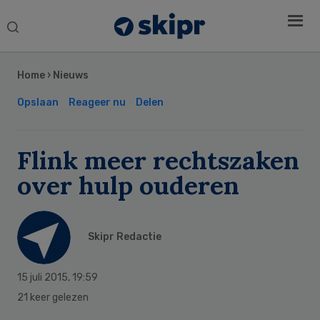
Search
this
Secondary
website
Sidebar
Home
›
Nieuws
Opslaan
Reageer nu
Delen
Flink meer rechtszaken
over hulp ouderen
Skipr Redactie
15 juli 2015
,
19:59
21 keer gelezen