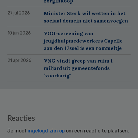
zorginkoop
Minister Sterk wil wetten in het
27 jul 2026
sociaal domein niet samenvoegen
VOG-screening van
10 jun 2026
jeugdhulpmedewerkers Capelle
aan den IJssel is een rommeltje
VNG vindt greep van ruim 1
21 apr 2026
miljard uit gemeentefonds
‘voorbarig’
Reader
Reacties
Interactions
Je moet
ingelogd zijn op
om een reactie te plaatsen.