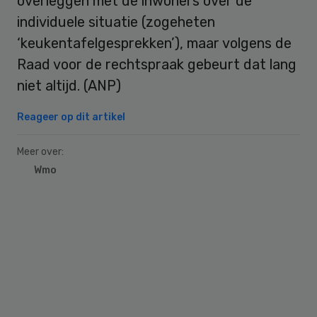
overleggen met de inwoners over de
individuele situatie (zogeheten
‘keukentafelgesprekken’), maar volgens de
Raad voor de rechtspraak gebeurt dat lang
niet altijd. (ANP)
Reageer op dit artikel
Meer over:
Wmo
Primary
Sidebar