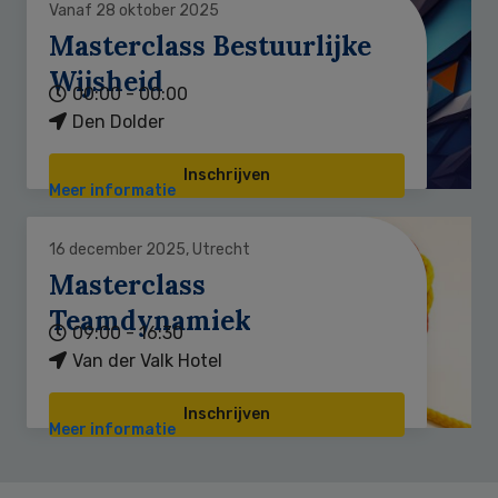
Vanaf 28 oktober 2025
Masterclass Bestuurlijke
Wijsheid
00:00 - 00:00
Den Dolder
Inschrijven
Meer informatie
16 december 2025, Utrecht
Masterclass
Teamdynamiek
09:00 - 16:30
Van der Valk Hotel
Inschrijven
Meer informatie