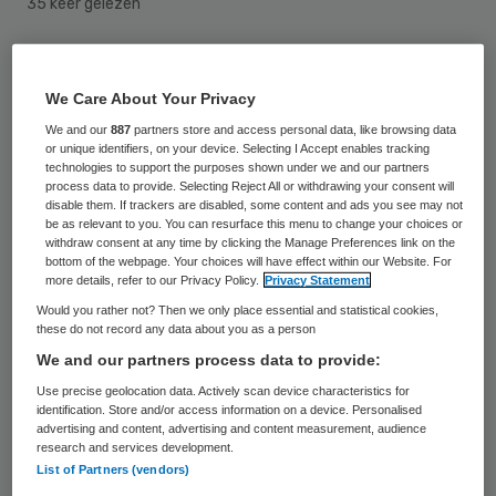
35 keer gelezen
Stichting Zorggroep Florence in Rijswijk
benoemt op 1 maart Ben van Gent tot lid
We Care About Your Privacy
van de raad van bestuur. Florence kent een
We and our
887
partners store and access personal data, like browsing data
or unique identifiers, on your device. Selecting I Accept enables tracking
tweehoofdige raad van bestuur met als
technologies to support the purposes shown under we and our partners
process data to provide. Selecting Reject All or withdrawing your consent will
voorzitter Jim van Geest.
disable them. If trackers are disabled, some content and ads you see may not
be as relevant to you. You can resurface this menu to change your choices or
withdraw consent at any time by clicking the Manage Preferences link on the
bottom of the webpage. Your choices will have effect within our Website. For
Loopbaan Van Gent
more details, refer to our Privacy Policy.
Privacy Statement
Would you rather not? Then we only place essential and statistical cookies,
Van Gent
is sinds 2000 werkzaam als
these do not record any data about you as a person
interim bestuurder en strategisch adviseur
We and our partners process data to provide:
bij verschillende zorginstellingen via
Use precise geolocation data. Actively scan device characteristics for
identification. Store and/or access information on a device. Personalised
management- en adviesbureau C3.
advertising and content, advertising and content measurement, audience
research and services development.
Voorheen heeft hij diverse
List of Partners (vendors)
managementfuncties bekleed bij een