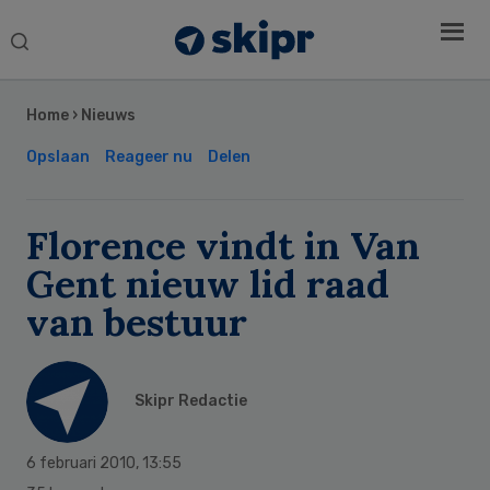
Search
this
Secondary
website
Sidebar
Home
›
Nieuws
Opslaan
Reageer nu
Delen
Florence vindt in Van
Gent nieuw lid raad
van bestuur
Skipr Redactie
6 februari 2010
,
13:55