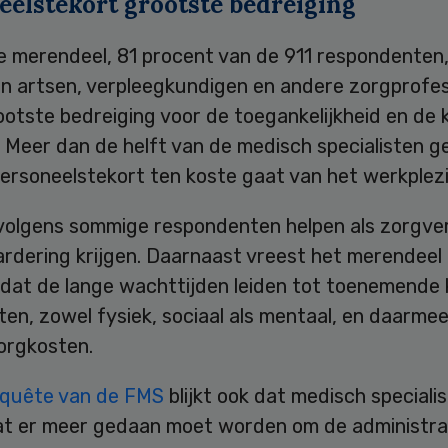
eelstekort grootste bedreiging
e merendeel, 81 procent van de 911 respondenten,
an artsen, verpleegkundigen en andere zorgprofes
ootste bedreiging voor de toegankelijkheid en de k
 Meer dan de helft van de medisch specialisten g
ersoneelstekort ten koste gaat van het werkplezi
volgens sommige respondenten helpen als zorgve
rdering krijgen. Daarnaast vreest het merendeel
 dat de lange wachttijden leiden tot toenemende 
nten, zowel fysiek, sociaal als mentaal, en daarmee
orgkosten.
nquête van de FMS
blijkt ook dat medisch speciali
at er meer gedaan moet worden om de administrat