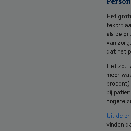
Person
Het grot
tekort a
als de gr
van zorg.
dat het p
Het zou 
meer waa
procent)
bij patië
hogere z
Uit de e
vinden d