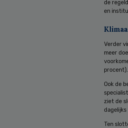
de regel
en instit
Klimaat
Verder vi
meer doe
voorkomen
procent).
Ook de b
specialis
ziet de 
dagelijks
Ten slott