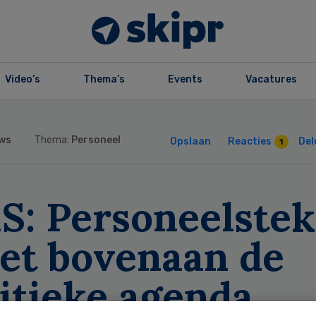
Video’s
Thema’s
Events
Vacatures
ws
Thema:
Personeel
Opslaan
Reacties
Del
1
S: Personeelstek
et bovenaan de
itieke agenda