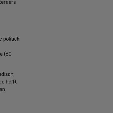
keraars
 politiek
ie (60
edisch
de helft
een