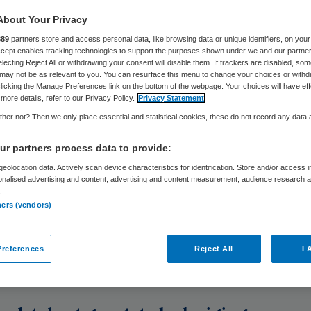
About Your Privacy
889
partners store and access personal data, like browsing data or unique identifiers, on your
Skipr Redactie
1 september 2023
,
14:13
1286 keer gelezen
Accept enables tracking technologies to support the purposes shown under we and our partne
electing Reject All or withdrawing your consent will disable them. If trackers are disabled, so
may not be as relevant to you. You can resurface this menu to change your choices or withd
licking the Manage Preferences link on the bottom of the webpage. Your choices will have eff
t aan personeel is het grootste probleem voor de
more details, refer to our Privacy Policy.
Privacy Statement
bovenaan de politieke agenda komen te staan. Dat
her not? Then we only place essential and statistical cookies, these do not record any data
enquête van de Federatie Medisch Specialisten (F
r partners process data to provide:
terban in aanloop naar de Tweede Kamerverkiezi
eolocation data. Actively scan device characteristics for identification. Store and/or access 
ber.
onalised advertising and content, advertising and content measurement, audience research 
.
ners (vendors)
evoorzitter Piet-Hein Buiting: “Behouden van
ners voor het vak moet topprioriteit zijn. Investeer
references
Reject All
I 
 vakmensen en hun werkplezier.”