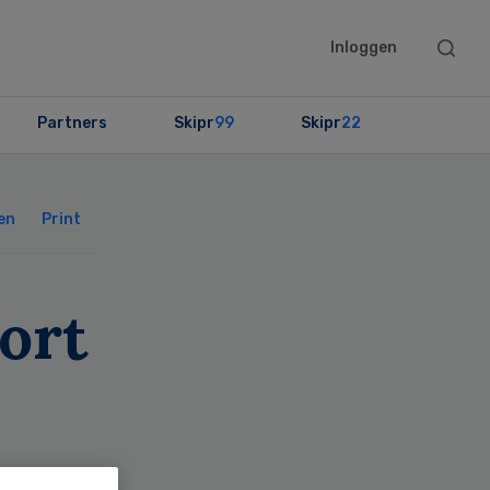
Searc
Inloggen
this
websit
Partners
Skipr
99
Skipr
22
Primary
Sidebar
en
Print
ort