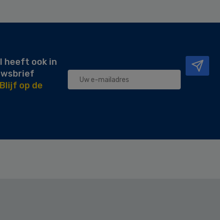
l heeft ook in
uwsbrief
Blijf op de