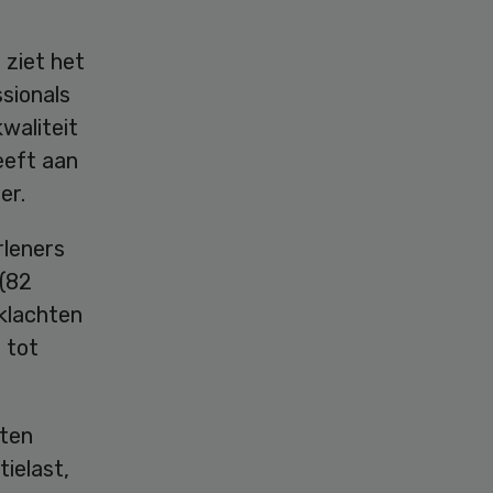
 ziet het
sionals
waliteit
eeft aan
er.
rleners
 (82
klachten
 tot
sten
ielast,