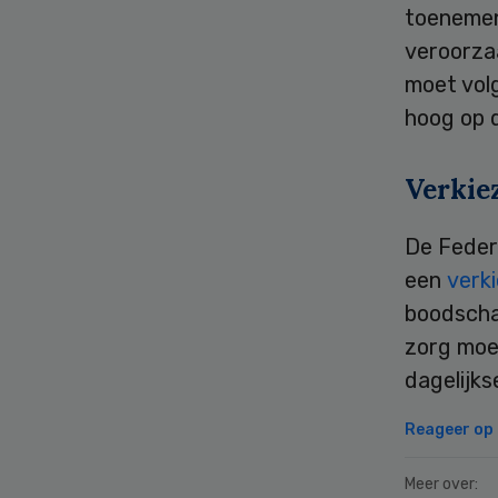
toenemen
veroorza
moet vol
hoog op 
Verkie
De Feder
een
verk
boodscha
zorg moe
dagelijks
Reageer op d
Meer over: