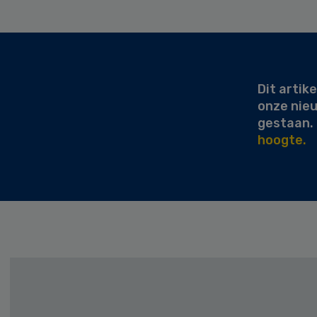
Secondary
Sidebar
Dit artike
onze nie
gestaan.
hoogte.