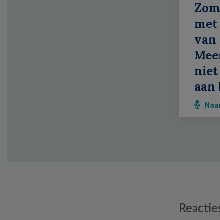
Zom
met 
van 
Meer
niet
aan 
Naa
Reader
Reactie
Interactions