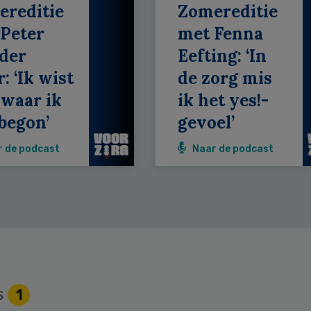
ereditie
Zomereditie
Peter
met Fenna
der
Eefting: ‘In
: ‘Ik wist
de zorg mis
 waar ik
ik het yes!-
begon’
gevoel’
r de podcast
Naar de podcast
s
1