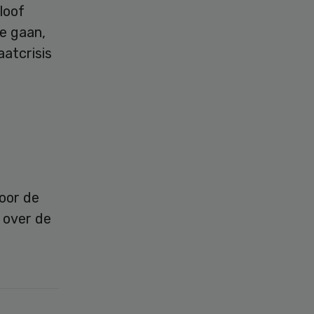
loof
e gaan,
atcrisis
oor de
 over de