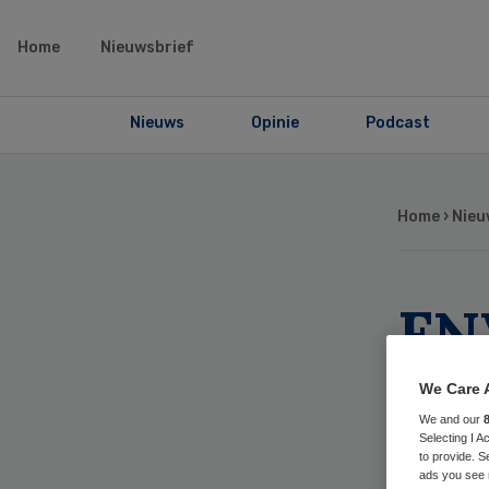
Home
Nieuwsbrief
Nieuws
Opinie
Podcast
Home
›
Nieu
FN
re
We Care 
We and our
co
Selecting I 
to provide. S
ads you see 