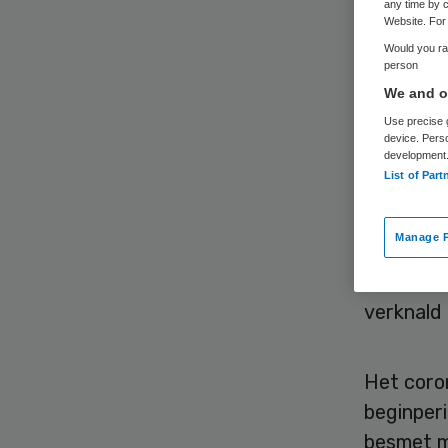
zo
any time by c
Website. For 
Would you rat
person
We and ou
Use precise g
device. Pers
development
List of Part
De
FNV
i
vergoedi
Manage P
langduri
van een “
verknald 
Het coron
beginper
besmet me