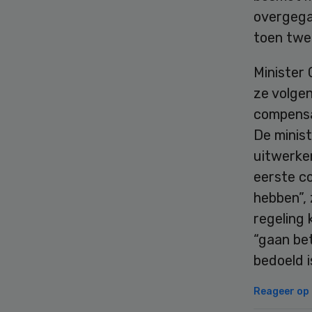
overgegaa
toen twee
Minister
ze volge
compensat
De minis
uitwerken
eerste c
hebben”, 
regeling
“gaan bet
bedoeld i
Reageer op d