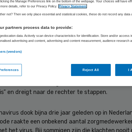
rgmedewerkers
licking the Manage Preferences link on the bottom of the webpage. Your choices will have eff
more details, refer to our Privacy Policy.
Privacy Statement
her not? Then we only place essential and statistical cookies, these do not record any data
r partners process data to provide:
Skipr Redactie
16 december 2022
,
18:11
236 keer gelezen
eolocation data. Actively scan device characteristics for identification. Store and/or access 
onalised advertising and content, advertising and content measurement, audience research 
.
ners (vendors)
s niet te spreken over de manier waarop het kabi
ng wil regelen voor mensen die in de zorg werken
references
Reject All
I 
ge coronaklachten hebben opgelopen. De vakbond
keiharde vuist in het gezicht van de mensen wiens
is” en dreigt naar de rechter te stappen.
avirus dook bijna drie jaar geleden op in Nederlan
iode raakte een onbekend aantal zorgmedewerke
t het virus. Bij sommigen zijn die klachten nooit