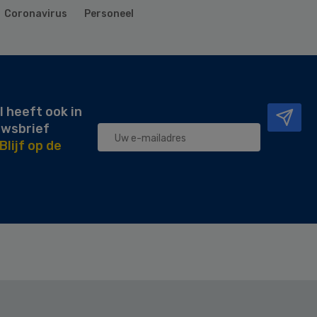
Coronavirus
Personeel
l heeft ook in
uwsbrief
Blijf op de