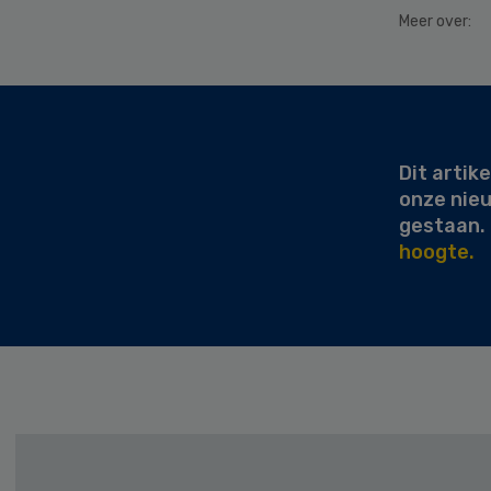
Meer over:
Secondary
Sidebar
Dit artike
onze nie
gestaan.
hoogte.