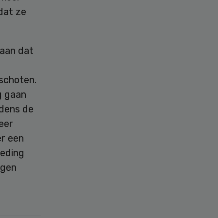
dat ze
 aan dat
eschoten.
g gaan
jdens de
eer
er een
oeding
ngen