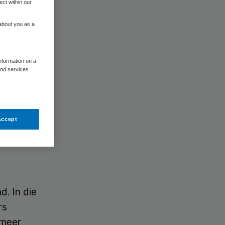
ect within our
 about you as a
information on a
and services
net een
 en
Accept
 spreekt
 leven al
d. In die
rs
 meer