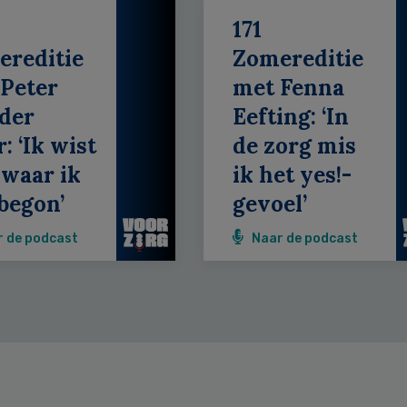
171
ereditie
Zomereditie
Peter
met Fenna
der
Eefting: ‘In
: ‘Ik wist
de zorg mis
 waar ik
ik het yes!-
begon’
gevoel’
r de podcast
Naar de podcast