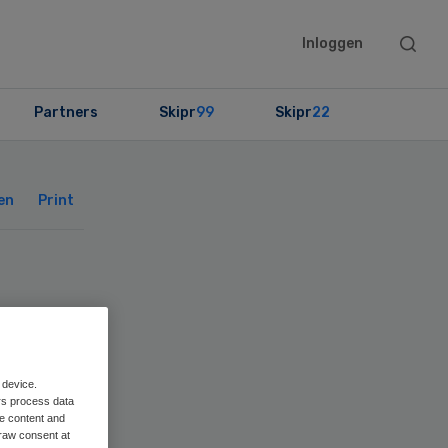
Searc
Inloggen
this
websit
Partners
Skipr
99
Skipr
22
Primary
Sidebar
en
Print
 device.
rs process data
me content and
raw consent at