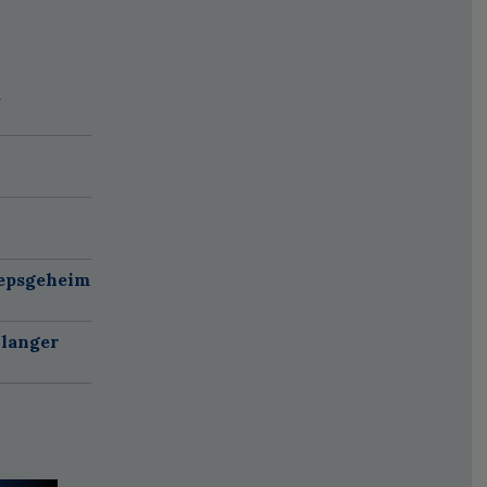
d
oepsgeheim
 langer