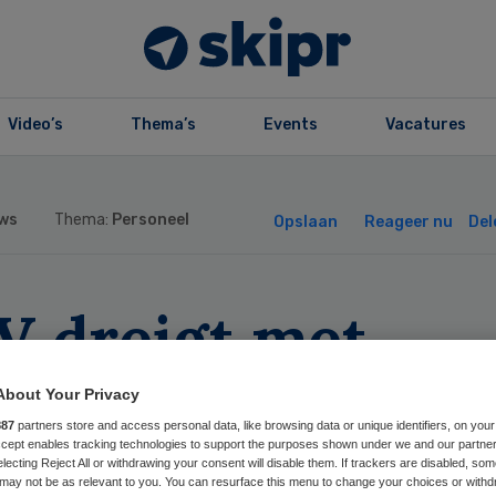
Video’s
Thema’s
Events
Vacatures
ws
Thema:
Personeel
Opslaan
Reageer nu
Del
V dreigt met
chtszaak om
About Your Privacy
887
partners store and access personal data, like browsing data or unique identifiers, on your
vidregeling
Accept enables tracking technologies to support the purposes shown under we and our partne
electing Reject All or withdrawing your consent will disable them. If trackers are disabled, so
may not be as relevant to you. You can resurface this menu to change your choices or withd