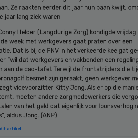
n. Ze raakten eerder dit jaar hun baan kwijt, om
 jaar lang ziek waren.
 Conny Helder (Langdurige Zorg) kondigde vrijdag
nde week met werkgevers gaat praten over een
ie. Dat is bij de FNV in het verkeerde keelgat g
ter “wil dat werkgevers en vakbonden een regelin
 aan de cao-tafel. Terwijl de frontstrijders die ti
oronagolf besmet zijn geraakt, geen werkgever m
zegt vicevoorzitter Kitty Jong. Als er op die mani
 komt, moeten andere zorgmedewerkers die verg
alen van het geld dat eigenlijk voor loonsverhogi
s”, aldus Jong. (ANP)
it artikel