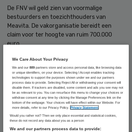
De FNV wil geld zien van voormalige
bestuurders en toezichthouders van
Meavita. De vakorganisatie bereidt een
claim voor ter hoogte van ruim 700.000
euro.
“De zorgmedewerkers hebben ondanks de
We Care About Your Privacy
financiële chaos bij Meavita altijd gewoon
We and our
889
partners store and access personal data, like browsing data
or unique identifiers, on your device. Selecting I Accept enables tracking
doorgewerkt. Dankzij hen was de zorg
technologies to support the purposes shown under we and our partners
process data to provide. Selecting Reject All or withdrawing your consent will
goed. Nu is het tijd om af te rekenen. Het is
disable them. If trackers are disabled, some content and ads you see may not
belangrijk dat de schade die zij opliepen
be as relevant to you. You can resurface this menu to change your choices or
withdraw consent at any time by clicking the Manage Preferences link on the
door het faillissement in 2009 hersteld
bottom of the webpage. Your choices will have effect within our Website. For
more details, refer to our Privacy Policy.
Privacy Statement
wordt”, aldus FNV-bestuurder Gijs van Dijk.
Would you rather not? Then we only place essential and statistical cookies,
these do not record any data about you as a person
Meavita ging ten onder aan wanbeleid van
We and our partners process data to provide: