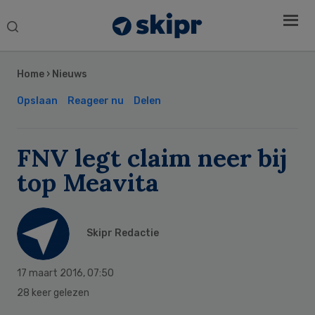
Search
this
Secondary
website
Sidebar
Home
›
Nieuws
Opslaan
Reageer nu
Delen
FNV legt claim neer bij
top Meavita
Skipr Redactie
17 maart 2016
,
07:50
28 keer gelezen