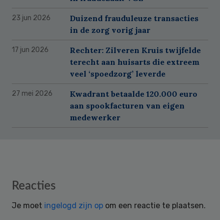
Duizend frauduleuze transacties
23 jun 2026
in de zorg vorig jaar
Rechter: Zilveren Kruis twijfelde
17 jun 2026
terecht aan huisarts die extreem
veel ‘spoedzorg’ leverde
Kwadrant betaalde 120.000 euro
27 mei 2026
aan spookfacturen van eigen
medewerker
Reader
Reacties
Interactions
Je moet
ingelogd zijn op
om een reactie te plaatsen.