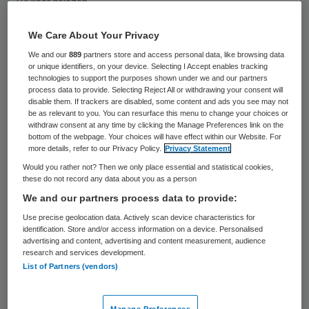
94 keer gelezen
We Care About Your Privacy
Frank de Grave stopt per 1 januari 2017 als
We and our
889
partners store and access personal data, like browsing data
algemeen voorzitter van de Federatie
or unique identifiers, on your device. Selecting I Accept enables tracking
technologies to support the purposes shown under we and our partners
Medisch Specialisten. Dit heeft De Grave
process data to provide. Selecting Reject All or withdrawing your consent will
tijdens een bijeenkomst van de voorzitters
disable them. If trackers are disabled, some content and ads you see may not
be as relevant to you. You can resurface this menu to change your choices or
van de wetenschappelijke verenigingen
withdraw consent at any time by clicking the Manage Preferences link on the
bottom of the webpage. Your choices will have effect within our Website. For
bekend gemaakt.
more details, refer to our Privacy Policy.
Privacy Statement
Would you rather not? Then we only place essential and statistical cookies,
De Grave, vindt dat het na zes jaar
these do not record any data about you as a person
We and our partners process data to provide:
voorzitterschap
tijd is om het stokje over
Use precise geolocation data. Actively scan device characteristics for
te dragen
. De Federatie Medisch
identification. Store and/or access information on a device. Personalised
Specialisten bestaat anderhalf jaar en
advertising and content, advertising and content measurement, audience
research and services development.
heeft inmiddels een stevig fundament.
List of Partners (vendors)
Daarom is het volgens De Grave nu het
moment voor een nieuw gezicht om de