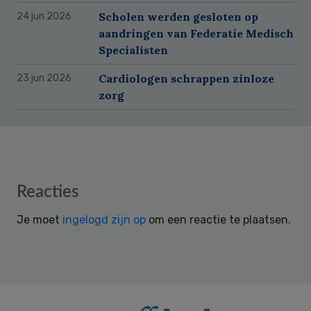
Scholen werden gesloten op
24 jun 2026
aandringen van Federatie Medisch
Specialisten
Cardiologen schrappen zinloze
23 jun 2026
zorg
Reader
Reacties
Interactions
Je moet
ingelogd zijn op
om een reactie te plaatsen.