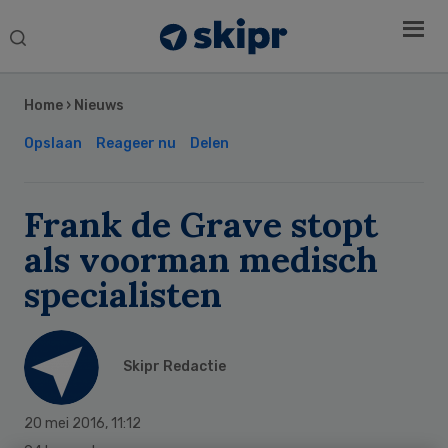
Search
this
Secondary
website
Sidebar
Home
›
Nieuws
Opslaan
Reageer nu
Delen
Frank de Grave stopt
als voorman medisch
specialisten
Skipr Redactie
20 mei 2016
,
11:12