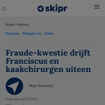
Search
this
Secondary
website
Sidebar
Home
›
Nieuws
Opslaan
Reageer nu
Delen
Fraude-kwestie drijft
Franciscus en
kaakchirurgen uiteen
Skipr Redactie
5 oktober 2017
,
14:37