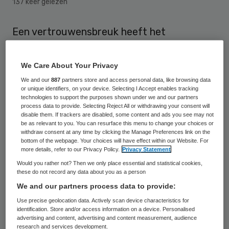
137 keer gelezen
Een vertrouwensbreuk heeft het
Franciscus Gasthuis & Vlietland er toe
genoopt om de samenwerking met drie
We Care About Your Privacy
kaakchirurgen tot nader order stop te
We and our
887
partners store and access personal data, like browsing data
or unique identifiers, on your device. Selecting I Accept enables tracking
zetten. Dat meldt het AD. De
technologies to support the purposes shown under we and our partners
vertrouwensbreuk is ontstaan gedurende
process data to provide. Selecting Reject All or withdrawing your consent will
disable them. If trackers are disabled, some content and ads you see may not
een onderzoek naar mogelijke fraude door
be as relevant to you. You can resurface this menu to change your choices or
withdraw consent at any time by clicking the Manage Preferences link on the
één van de chirurgen.
bottom of the webpage. Your choices will have effect within our Website. For
more details, refer to our Privacy Policy.
Privacy Statement
“De raad van bestuur van Franciscus
Would you rather not? Then we only place essential and statistical cookies,
these do not record any data about you as a person
Gasthuis & Vlietland heeft, direct nadat het
We and our partners process data to provide:
vermoeden van fraude helder werd, een
Use precise geolocation data. Actively scan device characteristics for
diepgaand onderzoek ingesteld en
identification. Store and/or access information on a device. Personalised
advertising and content, advertising and content measurement, audience
maatregelen getroffen”, stelt een
research and services development.