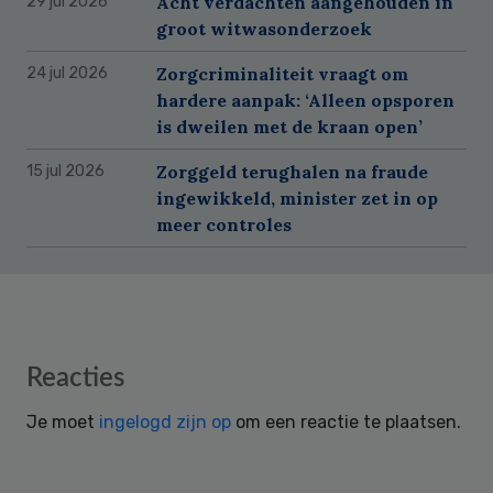
Acht verdachten aangehouden in
29 jul 2026
groot witwasonderzoek
Zorgcriminaliteit vraagt om
24 jul 2026
hardere aanpak: ‘Alleen opsporen
is dweilen met de kraan open’
Zorggeld terughalen na fraude
15 jul 2026
ingewikkeld, minister zet in op
meer controles
Reader
Reacties
Interactions
Je moet
ingelogd zijn op
om een reactie te plaatsen.