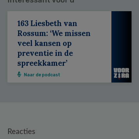
163 Liesbeth van
Rossum: ‘We missen
veel kansen op
preventie in de
spreekkamer’
Naar de podcast
Reader
Reacties
Interactions