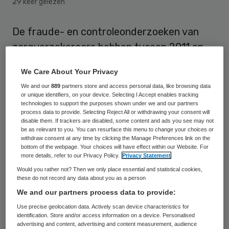
29 keer gelezen
De fraude- en controleonderzoeken van
zorgverzekeraars hebben tussen 2011 en
2014 hebben gemiddeld 60 eurocent per
We Care About Your Privacy
Nederlander per jaar opgeleverd. Dat blijkt
We and our
889
partners store and access personal data, like browsing data
uit een berekening van het NCRV-
or unique identifiers, on your device. Selecting I Accept enables tracking
technologies to support the purposes shown under we and our partners
programma De Monitor.
process data to provide. Selecting Reject All or withdrawing your consent will
disable them. If trackers are disabled, some content and ads you see may not
be as relevant to you. You can resurface this menu to change your choices or
Volgens de berekeningen van het
withdraw consent at any time by clicking the Manage Preferences link on the
programma leverden de fraude- en
bottom of the webpage. Your choices will have effect within our Website. For
more details, refer to our Privacy Policy.
Privacy Statement
controleonderzoeken van zorgverzekeraars
Would you rather not? Then we only place essential and statistical cookies,
de afgelopen 4 jaar, tussen 2011 en 2014, in
these do not record any data about you as a person
We and our partners process data to provide:
totaal 41,8 miljoen euro op. Dat is het
Use precise geolocation data. Actively scan device characteristics for
bedrag dat de verzekeraars hebben
identification. Store and/or access information on a device. Personalised
teruggevorderd wegens fraude.
advertising and content, advertising and content measurement, audience