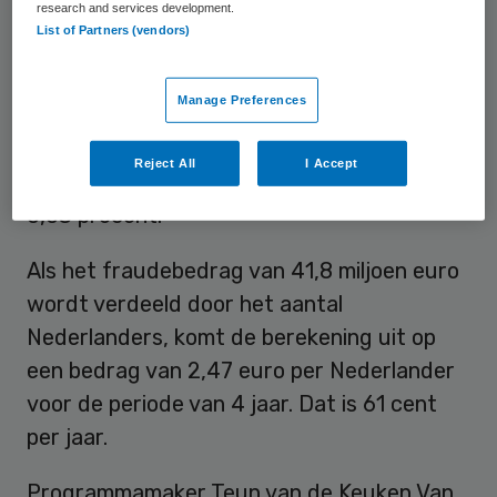
research and services development.
List of Partners (vendors)
Het totaal gedeclareerde bedrag aan zorg
in de basisverzekering in de afgelopen 4
Manage Preferences
jaar was 145,7 miljard euro. Afgezet tegen
dit totale bedrag aan zorggeld, komt De
Reject All
I Accept
Monitor uit op een rendement van maximaal
0,03 procent.
Als het fraudebedrag van 41,8 miljoen euro
wordt verdeeld door het aantal
Nederlanders, komt de berekening uit op
een bedrag van 2,47 euro per Nederlander
voor de periode van 4 jaar. Dat is 61 cent
per jaar.
Programmamaker Teun van de Keuken Van