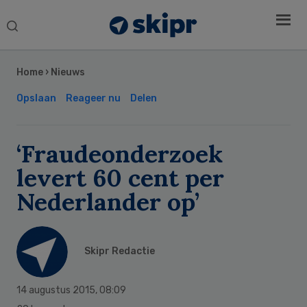
Search
this
Secondary
website
Sidebar
Home
›
Nieuws
Opslaan
Reageer nu
Delen
‘Fraudeonderzoek
levert 60 cent per
Nederlander op’
Skipr Redactie
14 augustus 2015
,
08:09