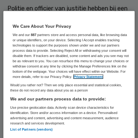
Politie en officier van justitie hebben bij een
onderzoek naar mogelijke fraude bij een
Rotterdamse thuiszorginstelling
We Care About Your Privacy
onvoldoende rekening gehouden met de
We and our
887
partners store and access personal data, like browsing data
or unique identifiers, on your device. Selecting I Accept enables tracking
gevoeligheden rondom medische gegevens.
technologies to support the purposes shown under we and our partners
process data to provide. Selecting Reject All or withdrawing your consent will
Daardoor zijn sommige
disable them. If trackers are disabled, some content and ads you see may not
be as relevant to you. You can resurface this menu to change your choices or
onderzoeksgegevens mogelijk niet op de
withdraw consent at any time by clicking the Manage Preferences link on the
juiste manier verkregen. Toch wil het
bottom of the webpage. Your choices will have effect within our Website. For
more details, refer to our Privacy Policy.
Privacy Statement
Openbaar Ministerie (OM) met nieuwe
Would you rather not? Then we only place essential and statistical cookies,
officieren van justitie de zaak doorzetten.
these do not record any data about you as a person
We and our partners process data to provide:
Het OM liet vrijdag weten dat het op 8
Use precise geolocation data. Actively scan device characteristics for
identification. Store and/or access information on a device. Personalised
oktober de kwestie eerst aan de rechtbank
advertising and content, advertising and content measurement, audience
research and services development.
wil voorleggen om te kijken of
List of Partners (vendors)
“vormverzuimen” zijn begaan die verdere