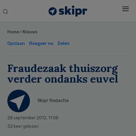
Search
this
Secondary
website
Sidebar
Home
›
Nieuws
Opslaan
Reageer nu
Delen
Fraudezaak thuiszorg
verder ondanks euvel
Skipr Redactie
28 september 2012
,
11:08
32 keer gelezen