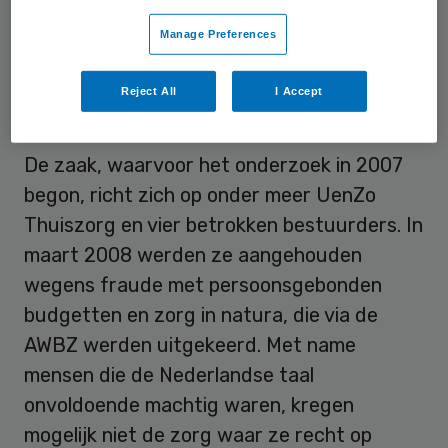
vervolging verhinderen. In dat geval hoeven
Manage Preferences
tientallen getuigen niet te worden gehoor
Reject All
I Accept
Zorg in natura
De zaak, waarvoor het onderzoek in 2007
begon, richt zich op onder meer UenZo
Thuiszorg en vier betrokken bestuurders. In
maart 2008 werden ze aangehouden
wegens fraude met persoonsgebonden
budgetten en zorg in natura, die via de
AWBZ werden uitgekeerd. Met name
mensen die de Nederlandse taal
onvoldoende machtig waren, kregen
mogelijk niet de zorg waar ze recht op