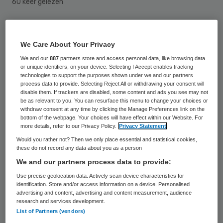
60 keer gelezen
Leliezorg en Zorggroep Rijnmond in
Rotterdam verwachten in januari een stap
We Care About Your Privacy
te kunnen maken in hun fusieplannen. De
We and our
887
partners store and access personal data, like browsing data
or unique identifiers, on your device. Selecting I Accept enables tracking
partijen hebben reeds melding gemaakt van
technologies to support the purposes shown under we and our partners
process data to provide. Selecting Reject All or withdrawing your consent will
het voornemen tot fuseren bij de
disable them. If trackers are disabled, some content and ads you see may not
be as relevant to you. You can resurface this menu to change your choices or
Nederlandse Mededingingsautoriteit (NMa).
withdraw consent at any time by clicking the Manage Preferences link on the
bottom of the webpage. Your choices will have effect within our Website. For
more details, refer to our Privacy Policy.
Privacy Statement
Vertrouwen in fusie
Would you rather not? Then we only place essential and statistical cookies,
these do not record any data about you as a person
Leliezorg en
Zorggroep Rijnmond
liggen op
We and our partners process data to provide:
schema wat betreft de plannen, stelt
Use precise geolocation data. Actively scan device characteristics for
identification. Store and/or access information on a device. Personalised
Johan van der Ham, voorzitter van de raad
advertising and content, advertising and content measurement, audience
research and services development.
van bestuur van Leliezorg. De besturen van
List of Partners (vendors)
beide organisaties zien de fusie vol