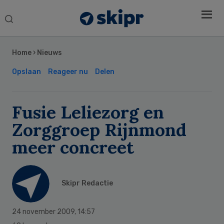
Search
this
Secondary
website
Sidebar
Home
›
Nieuws
Opslaan
Reageer nu
Delen
Fusie Leliezorg en
Zorggroep Rijnmond
meer concreet
Skipr Redactie
24 november 2009
,
14:57