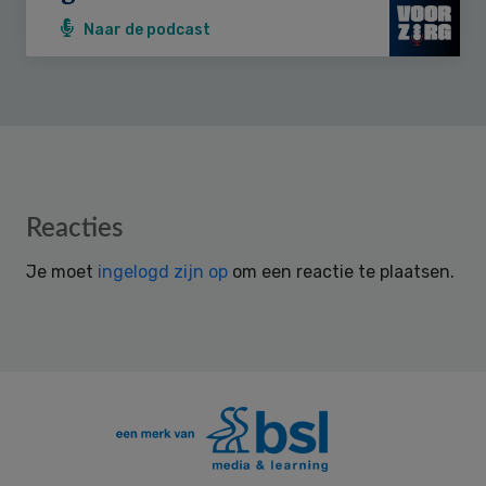
Naar de podcast
Reader
Reacties
Interactions
Je moet
ingelogd zijn op
om een reactie te plaatsen.