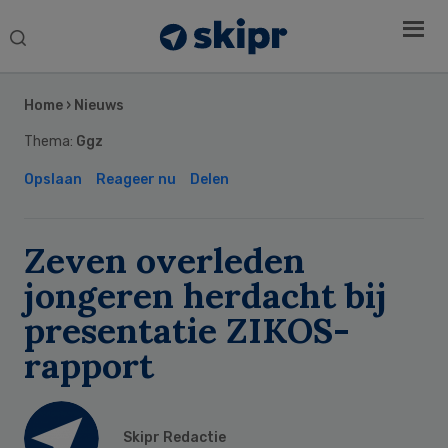
Search
this
Secondary
website
Sidebar
Home
›
Nieuws
Thema:
Ggz
Opslaan
Reageer nu
Delen
Zeven overleden
jongeren herdacht bij
presentatie ZIKOS-
rapport
Skipr Redactie