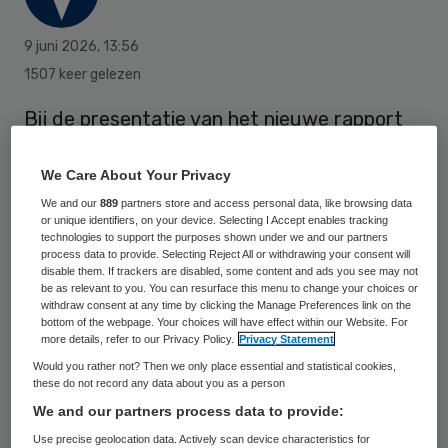
9 juni 2026
,
13:56
1507 keer gelezen
Bij de presentatie van het nieuwe rapport
van Jason Bhugwandass worden de zeven
jongeren herdacht die overleden zijn nadat
We Care About Your Privacy
zij op een ZIKOS-afdeling hebben gezeten.
We and our
889
partners store and access personal data, like browsing data
or unique identifiers, on your device. Selecting I Accept enables tracking
technologies to support the purposes shown under we and our partners
process data to provide. Selecting Reject All or withdrawing your consent will
disable them. If trackers are disabled, some content and ads you see may not
In Nieuwspoort presenteert Bhugwandass,
be as relevant to you. You can resurface this menu to change your choices or
zelf ervaringsdeskundige, het rapport
withdraw consent at any time by clicking the Manage Preferences link on the
bottom of the webpage. Your choices will have effect within our Website. For
‘Eenzaam gestorven’, twee jaar nadat hij
more details, refer to our Privacy Policy.
Privacy Statement
met een rapport de misstanden in de
Would you rather not? Then we only place essential and statistical cookies,
these do not record any data about you as a person
gesloten jeugdzorg aan het licht bracht.
We and our partners process data to provide:
Use precise geolocation data. Actively scan device characteristics for