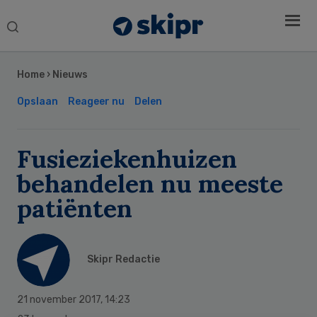
Search
this
Secondary
website
Sidebar
Home
›
Nieuws
Opslaan
Reageer nu
Delen
Fusieziekenhuizen
behandelen nu meeste
patiënten
Skipr Redactie
21 november 2017
,
14:23