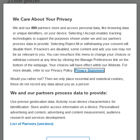
23 keer gelezen
De ziekenhuizen die momenteel de meeste
We Care About Your Privacy
patiënten zien zijn fusieziekenhuizen.
We and our
889
partners store and access personal data, like browsing data
or unique identifiers, on your device. Selecting I Accept enables tracking
Logisch, ziekenhuizen worden door fusies
technologies to support the purposes shown under we and our partners
process data to provide. Selecting Reject All or withdrawing your consent will
steeds groter en behandelen daardoor ook
disable them. If trackers are disabled, some content and ads you see may not
be as relevant to you. You can resurface this menu to change your choices or
meer patiënten, schrijft Vektis Intelligence.
withdraw consent at any time by clicking the Manage Preferences link on the
Vektis publiceert vandaag een nieuwe top
bottom of the webpage. Your choices will have effect within our Website. For
more details, refer to our Privacy Policy.
Privacy Statement
30 van ziekenhuizen op basis van
Would you rather not? Then we only place essential and statistical cookies,
patiënten-aantallen.
these do not record any data about you as a person
We and our partners process data to provide:
In vergelijking met enkele jaren geleden is
Use precise geolocation data. Actively scan device characteristics for
identification. Store and/or access information on a device. Personalised
de top 5 helemaal anders. Deze bestaat in
advertising and content, advertising and content measurement, audience
research and services development.
2016 volledig uit ziekenhuizen die de
List of Partners (vendors)
afgelopen jaren gefuseerd zijn.