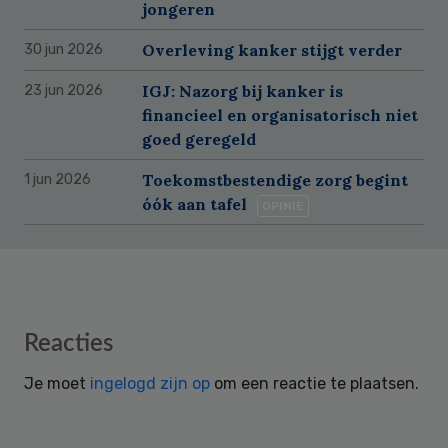
jongeren
Overleving kanker stijgt verder
30 jun 2026
IGJ: Nazorg bij kanker is
23 jun 2026
financieel en organisatorisch niet
goed geregeld
Toekomstbestendige zorg begint
1 jun 2026
óók aan tafel
OPINIE
Reader
Reacties
Interactions
Je moet
ingelogd zijn op
om een reactie te plaatsen.