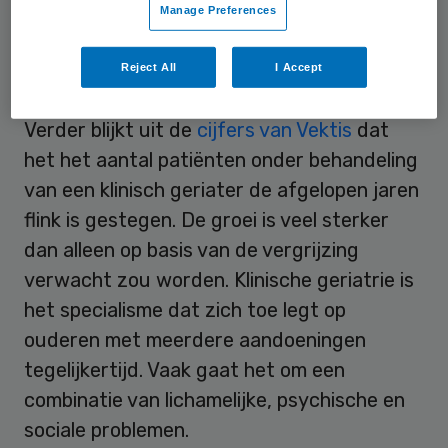
Manage Preferences
Reject All
I Accept
Geriater
Verder blijkt uit de
cijfers van Vektis
dat
het het aantal patiënten onder behandeling
van een klinisch geriater de afgelopen jaren
flink is gestegen. De groei is veel sterker
dan alleen op basis van de vergrijzing
verwacht zou worden. Klinische geriatrie is
het specialisme dat zich toe legt op
ouderen met meerdere aandoeningen
tegelijkertijd. Vaak gaat het om een
combinatie van lichamelijke, psychische en
sociale problemen.