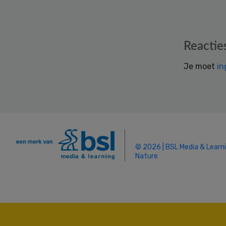
Reader
Reactie
Interactions
Je moet
in
© 2026 | BSL Media & Learn
Nature