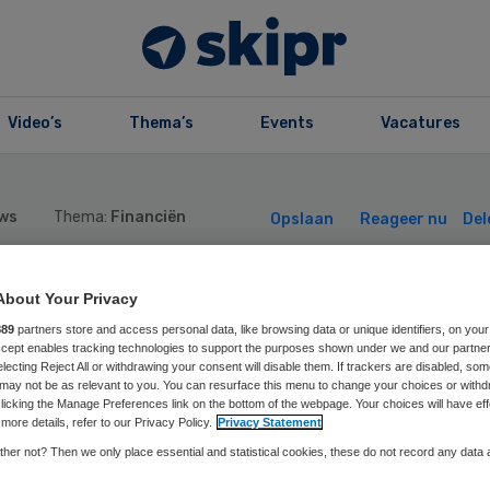
Video’s
Thema’s
Events
Vacatures
ws
Thema:
Financiën
Opslaan
Reageer nu
Del
About Your Privacy
0 maakt 21 milja
889
partners store and access personal data, like browsing data or unique identifiers, on your
Accept enables tracking technologies to support the purposes shown under we and our partne
lar vrij voor
electing Reject All or withdrawing your consent will disable them. If trackers are disabled, so
may not be as relevant to you. You can resurface this menu to change your choices or withd
licking the Manage Preferences link on the bottom of the webpage. Your choices will have eff
more details, refer to our Privacy Policy.
Privacy Statement
ronabestrijding
her not? Then we only place essential and statistical cookies, these do not record any data