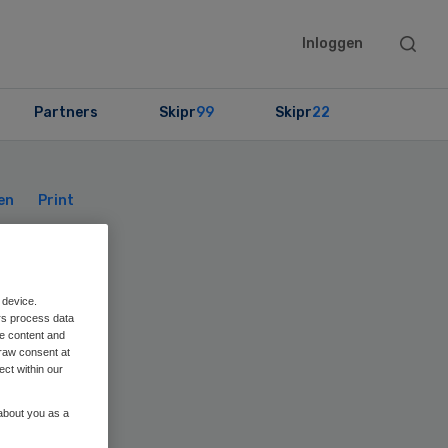
Searc
Inloggen
this
websit
Partners
Skipr
99
Skipr
22
Primary
Sidebar
en
Print
rd
 device.
rs process data
me content and
raw consent at
ect within our
 about you as a