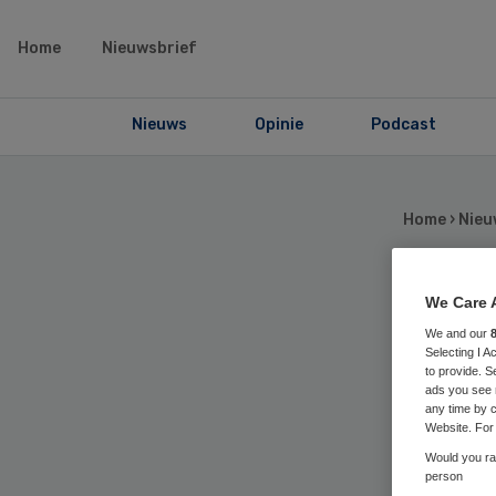
Home
Nieuwsbrief
Nieuws
Opinie
Podcast
Home
›
Nieu
We Care 
G2
We and our
Selecting I 
dol
to provide. S
ads you see 
any time by c
Website. For 
co
Would you rat
person