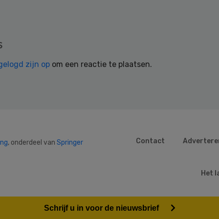
s
gelogd zijn op
om een reactie te plaatsen.
Contact
Advertere
ing
, onderdeel van
Springer
Het l
Schrijf u in voor de nieuwsbrief