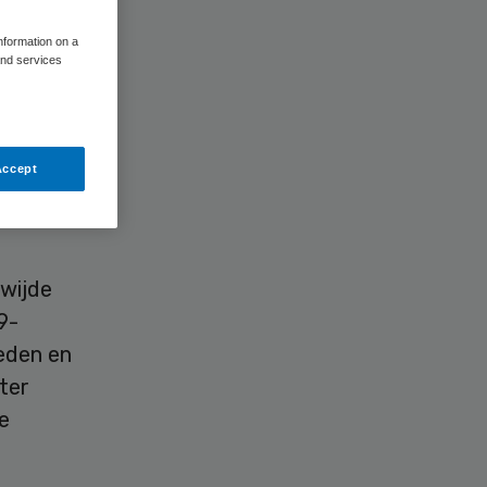
information on a
and services
en 21
Accept
irus te
wijde
9-
eden en
ter
e