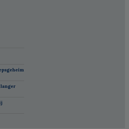
oepsgeheim
 langer
j