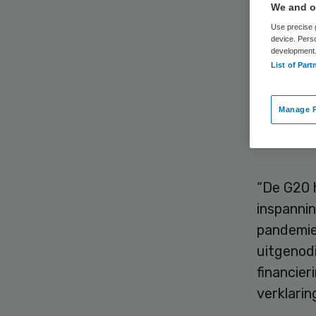
We and ou
Use precise g
device. Pers
development
List of Part
De G20-l
Manage P
miljard d
bestrijd
“De G20 
inspanni
pandemie
uitgenodi
financier
verklarin