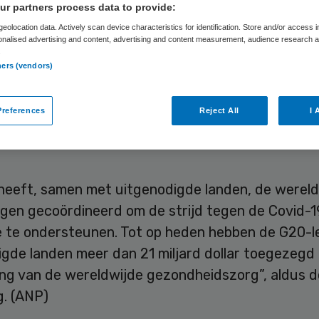
r partners process data to provide:
eolocation data. Actively scan device characteristics for identification. Store and/or access 
onalised advertising and content, advertising and content measurement, audience research 
Skipr Redactie
6 juni 2020
,
12:31
202 keer gelezen
.
ners (vendors)
anden, de twintig belangrijkste economieën, hebb
references
Reject All
I 
ollar (18,6 miljard euro) toegezegd om het coronav
en. Dat heeft de groep zaterdag bekendgemaakt.
heeft, samen met uitgenodigde landen, de wereld
ngen gecoördineerd om de strijd tegen de Covid-1
 te ondersteunen. Tot op heden hebben de G20-l
gde landen meer dan 21 miljard dollar toegezegd 
ing van de wereldwijde gezondheidszorg”, aldus d
g. (ANP)