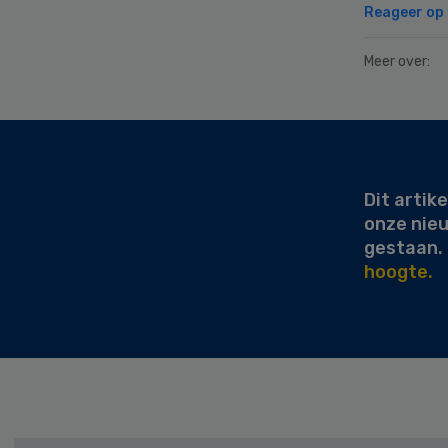
Reageer op d
Meer over:
Secondary
Sidebar
Dit artike
onze nie
gestaan.
hoogte.