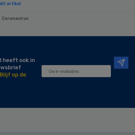
it artikel
Coronavirus
l heeft ook in
uwsbrief
Blijf op de