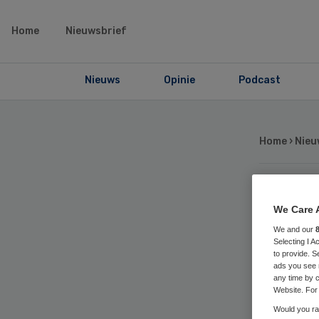
Home
Nieuwsbrief
Nieuws
Opinie
Podcast
Home
›
Nieu
Gaé
We Care 
We and our
‘sc
Selecting I 
to provide. S
ads you see 
aid
any time by c
Website. For 
Would you rat