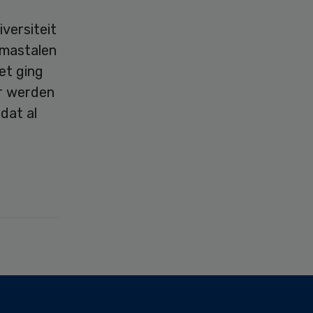
versiteit
smastalen
et ging
Er werden
dat al