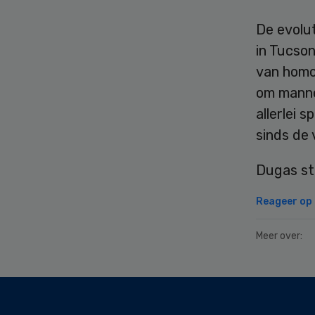
De evolut
in Tucson
van homo
om mannen
allerlei 
sinds de 
Dugas sti
Reageer op d
Meer over:
Secondary
Sidebar