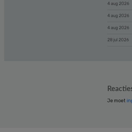
4 aug 2026
4 aug 2026
4 aug 2026
28 jul 2026
Reader
Reactie
Interactions
Je moet
in