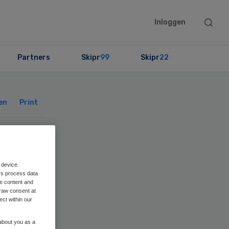
Searc
Inloggen
this
websit
Partners
Skipr
99
Skipr
22
Primary
Sidebar
en
Print
t
 device.
rs process data
me content and
raw consent at
ect within our
 about you as a