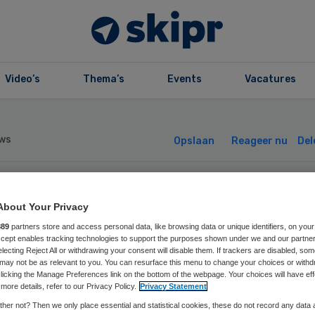
Video’s
Thema’s
Events
Vacatures
ws
Opslaan
Reageer nu
Del
tan Dugas is nie
About Your Privacy
889
partners store and access personal data, like browsing data or unique identifiers, on your
huldig’ meer aan
Accept enables tracking technologies to support the purposes shown under we and our partne
electing Reject All or withdrawing your consent will disable them. If trackers are disabled, so
may not be as relevant to you. You can resurface this menu to change your choices or withd
s
licking the Manage Preferences link on the bottom of the webpage. Your choices will have eff
more details, refer to our Privacy Policy.
Privacy Statement
her not? Then we only place essential and statistical cookies, these do not record any data