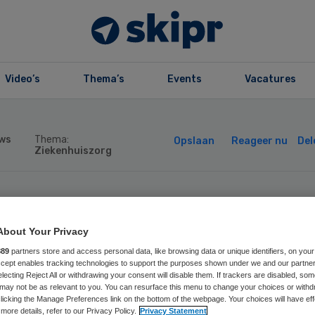
Video’s
Thema’s
Events
Vacatures
ws
Thema:
Opslaan
Reageer nu
Del
Ziekenhuiszorg
en ambulances n
About Your Privacy
mc door
889
partners store and access personal data, like browsing data or unique identifiers, on your
Accept enables tracking technologies to support the purposes shown under we and our partne
electing Reject All or withdrawing your consent will disable them. If trackers are disabled, so
osterproblemen
may not be as relevant to you. You can resurface this menu to change your choices or withd
licking the Manage Preferences link on the bottom of the webpage. Your choices will have eff
more details, refer to our Privacy Policy.
Privacy Statement