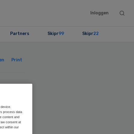
Searc
Inloggen
this
websit
Partners
Skipr
99
Skipr
22
Primary
Sidebar
en
Print
aar
 device.
rs process data
me content and
raw consent at
ect within our