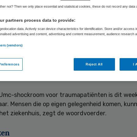
her not? Then we only place essential and statistical cookies, these do not record any data
r partners process data to provide:
Skipr Redactie
25 september 2022
,
09:56
685 keer gelez
eolocation data. Actively scan device characteristics for identification. Store and/or access 
onalised advertising and content, advertising and content measurement, audience research 
.
vangt het het hele weekend geen ambulances. V
ners (vendors)
dvoerder komt dat door het niet rondkrijgen van
. Dat
meldt de NOS
. Ambulances wijken daarom uit
references
Reject All
I 
Umc-shockroom voor traumapatiënten is dit week
aar. Mensen die op eigen gelegenheid komen, kun
 het ziekenhuis, zegt de woordvoerder.
ken