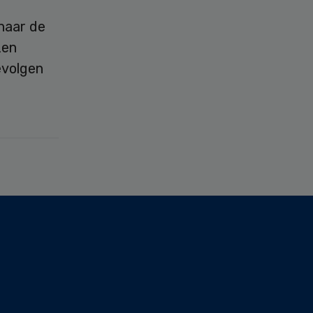
naar de
zen
evolgen