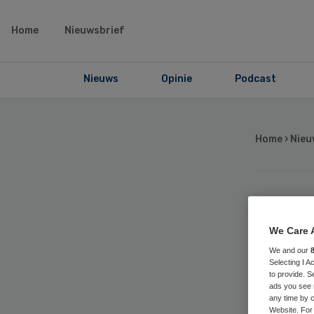
Home
Nieuwsbrief
Nieuws
Opinie
Podcast
Home
›
Nieu
Ge
We Care 
VU
We and our
Selecting I 
to provide. S
ro
ads you see 
any time by c
Website. For 