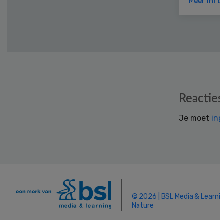
Meer inf
Reader
Reactie
Interactions
Je moet
in
© 2026 | BSL Media & Learn
Nature