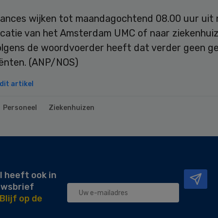
ances wijken tot maandagochtend 08.00 uur uit 
ocatie van het Amsterdam UMC of naar ziekenhui
Volgens de woordvoerder heeft dat verder geen g
iënten. (ANP/NOS)
it artikel
Personeel
Ziekenhuizen
l heeft ook in
uwsbrief
Blijf op de