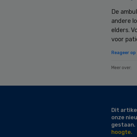
De ambul
andere l
elders. 
voor pat
Reageer op d
Meer over:
Secondary
Sidebar
Dit artike
onze nie
gestaan.
hoogte.