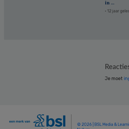
in ...
· 12 jaar gel
Reader
Reactie
Interactions
Je moet
in
© 2026 | BSL Media & Learn