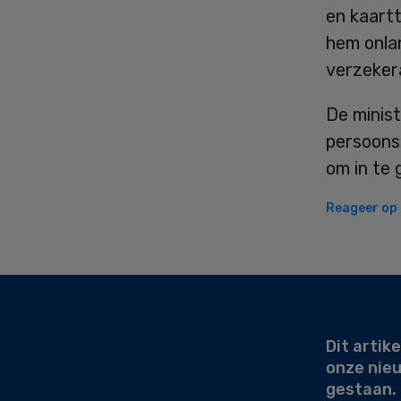
en kaartt
hem onla
verzeker
De minis
persoons
om in te 
Reageer op d
Secondary
Sidebar
Dit artike
onze nie
gestaan.