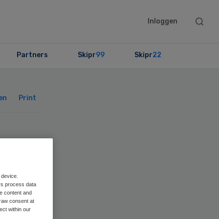
Searc
Inloggen
this
websit
Partners
Skipr
99
Skipr
22
Primary
Sidebar
en
Print
 device.
rs process data
me content and
raw consent at
ect within our