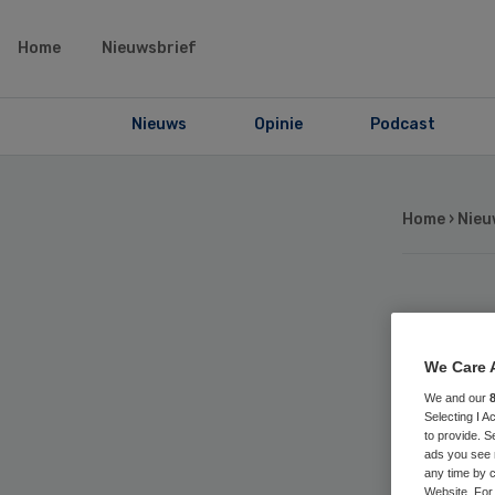
Home
Nieuwsbrief
Nieuws
Opinie
Podcast
Home
›
Nieu
Ge
We Care 
pr
We and our
Selecting I 
mee
to provide. S
ads you see 
any time by c
Website. For 