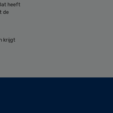
Dat heeft
t de
 krijgt