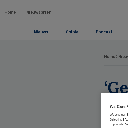
Home
Nieuwsbrief
Nieuws
Opinie
Podcast
Home
›
Nieu
‘Ge
ext
We Care 
bez
We and our
Selecting I 
to provide. S