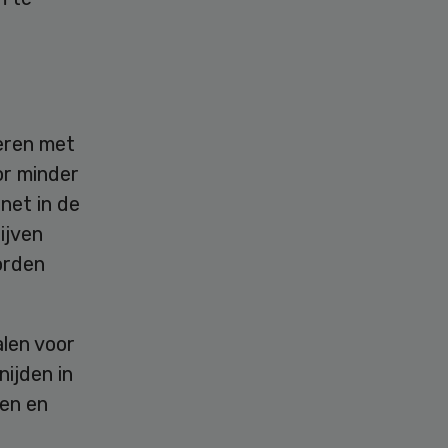
deren met
or minder
net in de
ijven
orden
len voor
ijden in
ren en