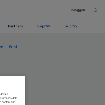
Searc
Inloggen
this
websit
Partners
Skipr
99
Skipr
22
Primary
Sidebar
en
Print
 device.
rs process data
me content and