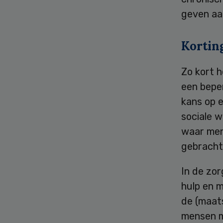
geven aa
Kortin
Zo kort h
een bepe
kans op e
sociale w
waar men
gebracht
In de zo
hulp en m
de (maat
mensen m