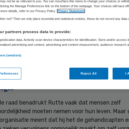
may not be as relevant to you. You can resurface this menu to change your choices or withd
licking the Manage Preferences link on the bottom of the webpage. Your choices will have eff
more details, refer to our Privacy Policy.
Privacy Statement
Skipr Redactie
11 februari 2011
,
09:11
27 keer gelezen
her not? Then we only place essential and statistical cookies, these do not record any data
r partners process data to provide:
eolocation data. Actively scan device characteristics for identification. Store and/or access 
apten en chronisch zieken zijn extra de dupe van
onalised advertising and content, advertising and content measurement, audience research 
.
ingen van het kabinet. Dat heeft de CG-Raad, die
ners (vendors)
belangen van de groep, donderdag in een brandbri
Rutte geschreven.
references
Reject All
I 
egie
de raad benadrukt Rutte vaak dat mensen zelf
ordelijkheid moeten nemen voor hun leven. Maar 
organisatie meent dat hij het de gehandicapten e
h zieken vervolgens onmogelijk maakt om zelf vor