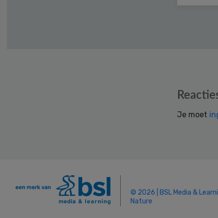
Reader
Reactie
Interactions
Je moet
in
© 2026 | BSL Media & Learn
Nature