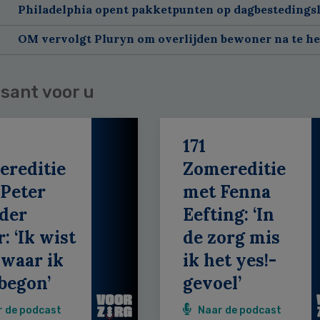
Philadelphia opent pakketpunten op dagbestedingsl
OM vervolgt Pluryn om overlijden bewoner na te h
sant voor u
171
ereditie
Zomereditie
Peter
met Fenna
der
Eefting: ‘In
: ‘Ik wist
de zorg mis
 waar ik
ik het yes!-
begon’
gevoel’
r de podcast
Naar de podcast