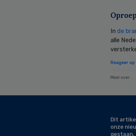
Oproe
In
de bra
alle Nede
versterk
Reageer op d
Meer over:
Secondary
Sidebar
Dit artike
onze nie
gestaan.