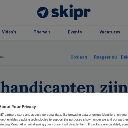
Video’s
Thema’s
Events
Vacatures
ws
Opslaan
Reageer nu
Del
handicapten zijn
ra de pineut van
About Your Privacy
uinigingen’
887
partners store and access personal data, like browsing data or unique identifiers, on your
Accept enables tracking technologies to support the purposes shown under we and our partne
electing Reject All or withdrawing your consent will disable them. If trackers are disabled, so