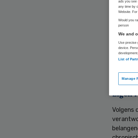
ads you see 
any time by c
Website. For 
Would you rat
person
We and ou
Use precise g
Gehandic
device. Pers
development
bezuinig
List of Part
voor de 
premier 
Manage P
Eigen r
Volgens 
verantwo
belangen
chronisc