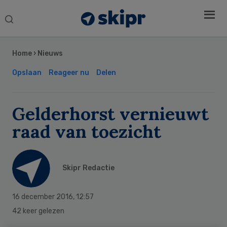
Search
this
Secondary
website
Sidebar
Home
›
Nieuws
Opslaan
Reageer nu
Delen
Gelderhorst vernieuwt
raad van toezicht
Skipr Redactie
16 december 2016
,
12:57
42 keer gelezen