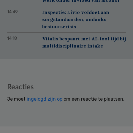
Inspectie: Livio voldoet aan
14:49
zorgstandaarden, ondanks
bestuurscrisis
Vitalis bespaart met AI-tool tijd bij
14:18
multidisciplinaire intake
Reader
Reacties
Interactions
Je moet
ingelogd zijn op
om een reactie te plaatsen.