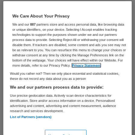
Dovenzorgorganisatie Gelderhorst krijgt
een geheel nieuwe raad van toezicht (rvt).
We Care About Your Privacy
Iske ter Haar is vanaf 1 januari voorzitter
We and our
887
partners store and access personal data, like browsing data
or unique identifiers, on your device. Selecting I Accept enables tracking
van de raad. De overige nieuwe leden zijn
technologies to support the purposes shown under we and our partners
process data to provide. Selecting Reject All or withdrawing your consent will
Paul Kool, Alita Hidding, Jan Dikken en Rob
disable them. If trackers are disabled, some content and ads you see may not
be as relevant to you. You can resurface this menu to change your choices or
van Oostveen. De huidige rvt treedt
withdraw consent at any time by clicking the Manage Preferences link on the
bottom of the webpage. Your choices will have effect within our Website. For
gefaseerd terug.
more details, refer to our Privacy Policy.
Privacy Statement
Would you rather not? Then we only place essential and statistical cookies,
Voorzitter Iske ter Haar (65 jaar) heeft
these do not record any data about you as a person
naast een uitgebreide relevante
We and our partners process data to provide:
bestuurlijke ervaring in de zorg ruime
Use precise geolocation data. Actively scan device characteristics for
identification. Store and/or access information on a device. Personalised
ervaring als toezichthouder in onder meer
advertising and content, advertising and content measurement, audience
research and services development.
de ouderenzorg. Ze heeft daarbij
List of Partners (vendors)
bijzondere belangstelling voor de kwaliteit
van zorg en dienstverlening;