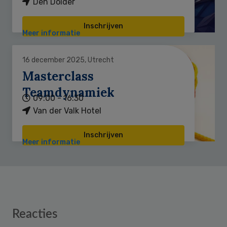
Den Dolder
Inschrijven
Meer informatie
16 december 2025, Utrecht
Masterclass
Teamdynamiek
09:00 - 16:30
Van der Valk Hotel
Inschrijven
Meer informatie
Reader
Reacties
Interactions