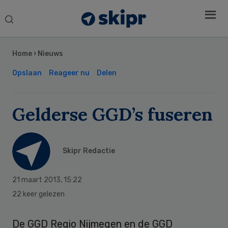
Search
this
Secondary
website
Sidebar
Home
›
Nieuws
Opslaan
Reageer nu
Delen
Gelderse GGD’s fuseren
Skipr Redactie
21 maart 2013
,
15:22
22 keer gelezen
De GGD Regio Nijmegen en de GGD