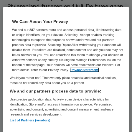
Rivierenland fuseren op 1 juli. De twee gaan
verder als GGD Gelderland-Zuid, zo meldt
We Care About Your Privacy
De Gelderlander.
We and our
887
partners store and access personal data, like browsing data
or unique identifiers, on your device. Selecting I Accept enables tracking
Met de fusie ontstaat een GGD-regio met
technologies to support the purposes shown under we and our partners
process data to provide. Selecting Reject All or withdrawing your consent will
achttien gemeenten. Die vallen samen met
disable them. If trackers are disabled, some content and ads you see may not
be as relevant to you. You can resurface this menu to change your choices or
de Veiligheidsregio Gelderland-Zuid, waar
withdraw consent at any time by clicking the Manage Preferences link on the
ook de politie en brandweer zijn
bottom of the webpage. Your choices will have effect within our Website. For
more details, refer to our Privacy Policy.
Privacy Statement
ondergebracht. Door de samenvoeging
Would you rather not? Then we only place essential and statistical cookies,
moet de aansturing van de publieke zorg
these do not record any data about you as a person
rond ongevallen, rampen en uitbraken van
We and our partners process data to provide:
infectieziekten beter worden.
Use precise geolocation data. Actively scan device characteristics for
identification. Store and/or access information on a device. Personalised
advertising and content, advertising and content measurement, audience
research and services development.
Zuiniger
List of Partners (vendors)