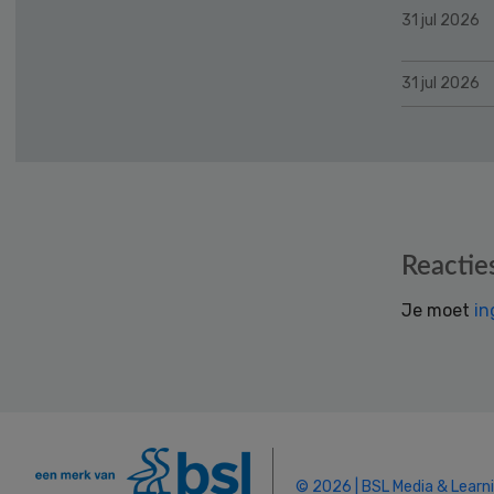
31 jul 2026
31 jul 2026
Reader
Reactie
Interactions
Je moet
in
© 2026 | BSL Media & Learn