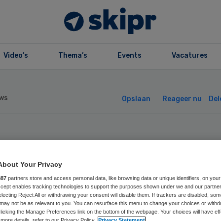
Video’s
Thema’s
Events
Vacatures
ws
Opslaan
Reageer nu
Del
meente Goirle st
About Your Privacy
oef met
887
partners store and access personal data, like browsing data or unique identifiers, on your
Accept enables tracking technologies to support the purposes shown under we and our partne
zondheidscheck
electing Reject All or withdrawing your consent will disable them. If trackers are disabled, so
may not be as relevant to you. You can resurface this menu to change your choices or withd
licking the Manage Preferences link on the bottom of the webpage. Your choices will have eff
more details, refer to our Privacy Policy.
Privacy Statement