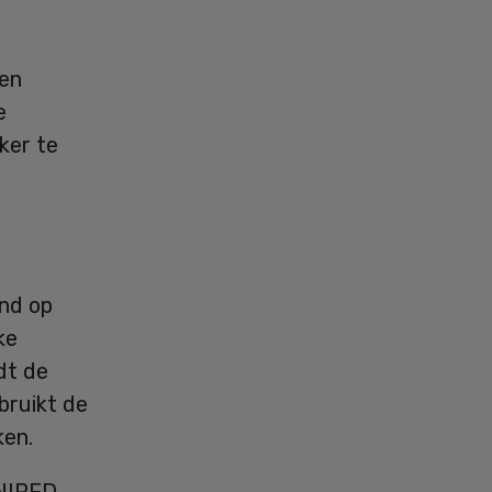
 en
e
ker te
and op
ke
dt de
bruikt de
ken.
 NIPED