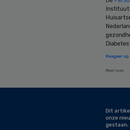
Instituu
Huisarts
Nederlan
gezondhe
Diabetes
Reageer op d
Meer over:
Secondary
Sidebar
Dit artike
onze nie
gestaan.