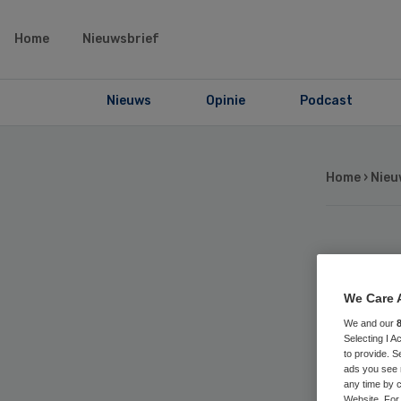
Home
Nieuwsbrief
Nieuws
Opinie
Podcast
Home
›
Nieu
Ge
We Care 
pr
We and our
Selecting I 
ge
to provide. S
ads you see 
any time by c
Website. For 