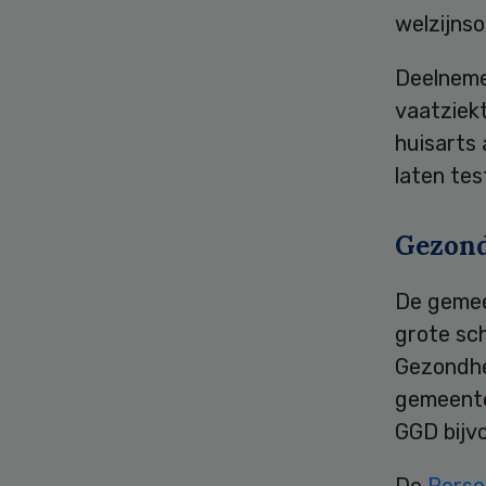
welzijnso
Deelneme
vaatziekt
huisarts 
laten tes
Gezond
De gemee
grote sch
Gezondhe
gemeente
GGD bijv
De
Perso