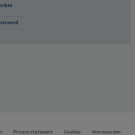
echte
istreerd
n
Privacy statement
Cookies
Voorwaarden