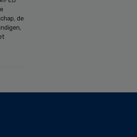
ke
schap, de
undigen,
et