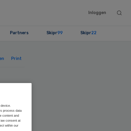
Searc
Inloggen
this
websit
Partners
Skipr
99
Skipr
22
Primary
Sidebar
en
Print
art
 device.
rs process data
me content and
raw consent at
ect within our