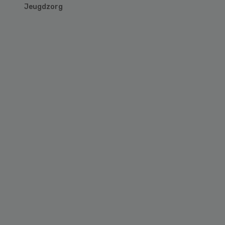
Jeugdzorg
Primary
Sidebar