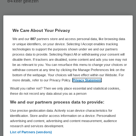
84 keer gelezen
Driekwart van de gemeenten kampt met
een financieel tekort. Om toch een sluitende
We Care About Your Privacy
begroting te krijgen, bezuinigen gemeenten
We and our
887
partners store and access personal data, like browsing data
or unique identifiers, on your device. Selecting I Accept enables tracking
vooral op het zogeheten sociaal domein, de
technologies to support the purposes shown under we and our partners
sociale kant van het gemeentelijk beleid.
process data to provide. Selecting Reject All or withdrawing your consent will
disable them. If trackers are disabled, some content and ads you see may not
Daaronder vallen onder meer jeugdzorg,
be as relevant to you. You can resurface this menu to change your choices or
withdraw consent at any time by clicking the Manage Preferences link on the
zorg en welzijn.
bottom of the webpage. Your choices will have effect within our Website. For
more details, refer to our Privacy Policy.
Privacy Statement
‎Dat blijkt uit een onderzoek dat specialist in
Would you rather not? Then we only place essential and statistical cookies,
these do not record any data about you as a person
overheidsfinanciën Frontin PAUW heeft
We and our partners process data to provide:
uitgevoerd in opdracht van
Binnenlands
Use precise geolocation data. Actively scan device characteristics for
Bestuur
. 86 van de 355 gemeenten deden
identification. Store and/or access information on a device. Personalised
advertising and content, advertising and content measurement, audience
mee aan het onderzoek. Gemeenten met
research and services development.
List of Partners (vendors)
meer dan 100.000 inwoners komen bij