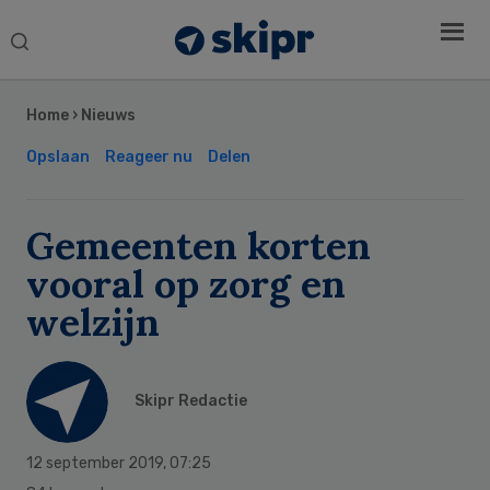
Search
this
Secondary
website
Sidebar
Home
›
Nieuws
Opslaan
Reageer nu
Delen
Gemeenten korten
vooral op zorg en
welzijn
Skipr Redactie
12 september 2019
,
07:25