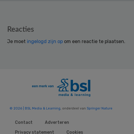
Reader
Reacties
Interactions
Je moet
ingelogd zijn op
om een reactie te plaatsen.
© 2026 | BSL Media & Learning
, onderdeel van
Springer Nature
Contact
Adverteren
Privacy statement
Cookies