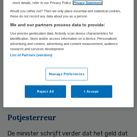
more details, refer to our Privacy Policy.
Privacy Statement
Samenwerkingsverbanden
Would you rather not? Then we only place essential and statistical cookies,
these do not record any data about you as a person
Het kabinet wil ook dat gemeenten
We and our partners process data to provide:
samengaan en uiteindelijk allemaal minimaal
Use precise geolocation data. Actively scan device characteristics for
identification. Store and/or access information on a device. Personalised
100.000 inwoners tellen. Maar omdat dat
advertising and content, advertising and content measurement, audience
research and services development.
nog wel even kan duren, wil minister Ronald
List of Partners (vendors)
Plasterk (Binnenlandse Zaken) dat
gemeenten de komende maanden al
Manage Preferences
samenwerkingsverbanden gaan vormen.
Plasterk heeft daar dinsdag een brief over
Reject All
I Accept
gestuurd naar de Tweede Kamer.
Potjesterreur
De minister schrijft verder dat het geld dat