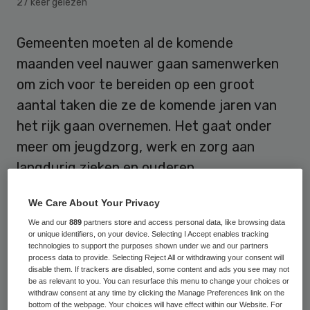
27 keer gelezen
Gemeenten moeten al de komende
maanden veel nauwer gaan samenwerken
om zich voor te bereiden op een groot
aantal taken die ze de komende jaren van
het rijk gaan overnemen. Het gaat onder
meer om jeugdzorg, werk en zorg aan
langdurig zieken en ouderen.
Die veranderingen in het binnenlands
We Care About Your Privacy
bestuur hebben VVD en PvdA afgesproken
We and our
889
partners store and access personal data, like browsing data
or unique identifiers, on your device. Selecting I Accept enables tracking
in het regeerakkoord en moeten vanaf 1
technologies to support the purposes shown under we and our partners
process data to provide. Selecting Reject All or withdrawing your consent will
januari 2014 ingaan. Het gaat om een
disable them. If trackers are disabled, some content and ads you see may not
be as relevant to you. You can resurface this menu to change your choices or
takenpakket van 16 miljard euro.
withdraw consent at any time by clicking the Manage Preferences link on the
bottom of the webpage. Your choices will have effect within our Website. For