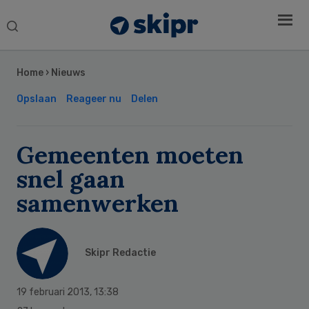
Search
this
Secondary
website
Sidebar
Home
›
Nieuws
Opslaan
Reageer nu
Delen
Gemeenten moeten
snel gaan
samenwerken
Skipr Redactie
19 februari 2013
,
13:38