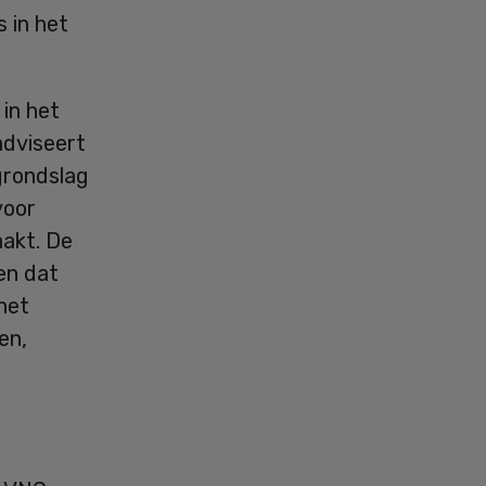
 in het
in het
 adviseert
grondslag
voor
aakt. De
en dat
het
en,