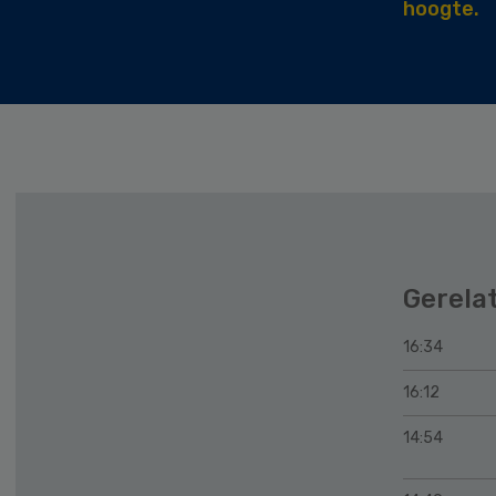
hoogte.
Gerela
16:34
16:12
14:54