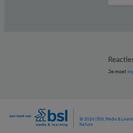
Reader
Reactie
Interactions
Je moet
in
© 2026 | BSL Media & Learn
Nature