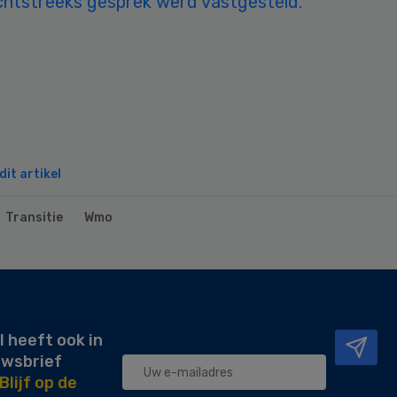
echtstreeks gesprek werd vastgesteld.
it artikel
Transitie
Wmo
l heeft ook in
uwsbrief
Blijf op de