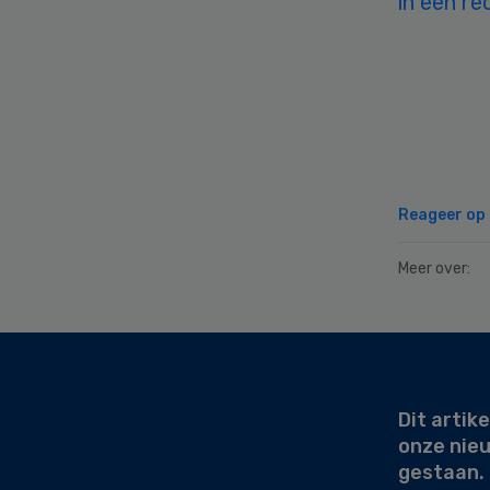
in een r
Reageer op d
Meer over:
Secondary
Sidebar
Dit artike
onze nie
gestaan.