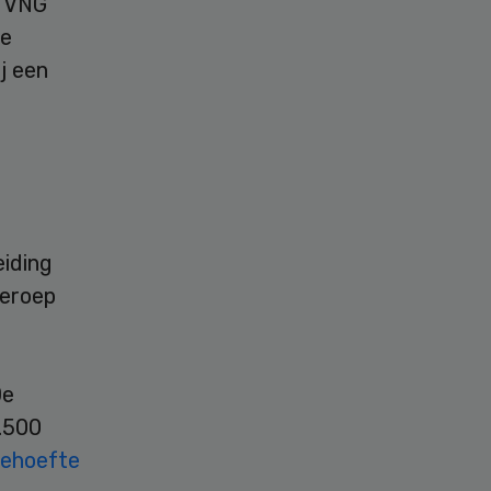
e VNG
de
j een
eiding
beroep
De
.500
behoefte