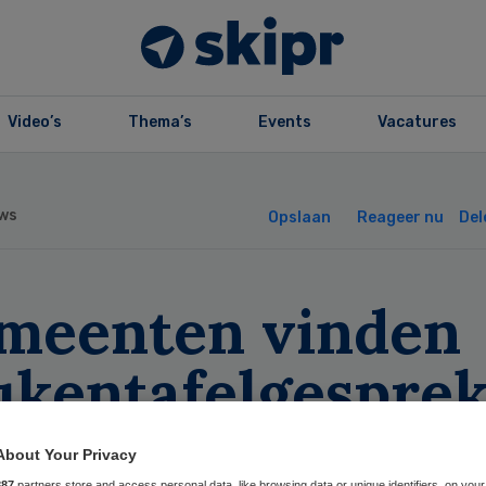
Video’s
Thema’s
Events
Vacatures
ws
Opslaan
Reageer nu
Del
meenten vinden
ukentafelgespre
t altijd nodig
About Your Privacy
887
partners store and access personal data, like browsing data or unique identifiers, on your