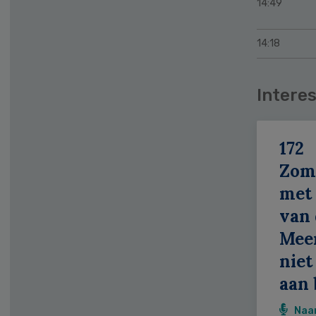
14:49
14:18
Interes
172
Zom
met 
van 
Meer
niet
aan 
Naa