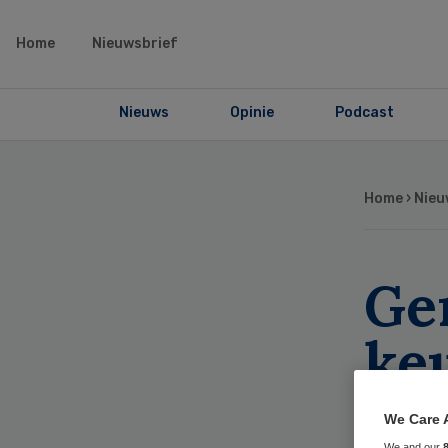
Home
Nieuwsbrief
Nieuws
Opinie
Podcast
Home
›
Nieu
Ge
ke
nie
We Care 
We and our