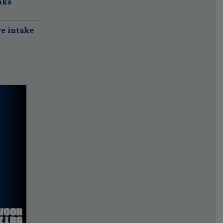
nks
re intake