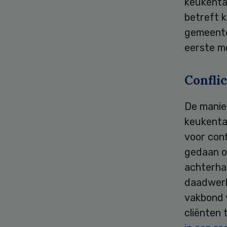
keukenta
betreft k
gemeenten
eerste me
Conflic
De manie
keukenta
voor conf
gedaan o
achterha
daadwerk
vakbond 
cliënten