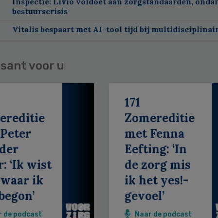
Inspectie: Livio voldoet aan zorgstandaarden, onda
bestuurscrisis
Vitalis bespaart met AI-tool tijd bij multidisciplinai
sant voor u
171
ereditie
Zomereditie
Peter
met Fenna
der
Eefting: ‘In
: ‘Ik wist
de zorg mis
 waar ik
ik het yes!-
begon’
gevoel’
r de podcast
Naar de podcast