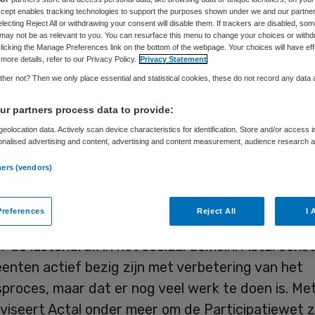
Accept enables tracking technologies to support the purposes shown under we and our partne
electing Reject All or withdrawing your consent will disable them. If trackers are disabled, so
may not be as relevant to you. You can resurface this menu to change your choices or withd
Skipr Redactie
9 maart 2017
,
12:38
36 keer gelezen
licking the Manage Preferences link on the bottom of the webpage. Your choices will have eff
more details, refer to our Privacy Policy.
Privacy Statement
her not? Then we only place essential and statistical cookies, these do not record any data
urger die zorg vraagt bekend is bij de gemeente, 
r partners process data to provide:
elgesprek niet altijd nodig. Een dergelijke stap 
eolocation data. Actively scan device characteristics for identification. Store and/or access 
onalised advertising and content, advertising and content measurement, audience research 
als verplichting moeten worden opgenomen in de l
.
ingen.
ners (vendors)
t de Vereniging van Nederlandse Gemeenten (VNG)
references
Reject All
I 
op een
rapportage van het adviescollege toetsing 
r de lastendruk in het sociaal domein. Actal cons
enten actief bezig zijn met verbetering van het
proces, maar dat er nog veel werk te doen is. Me
viseert Actal onder meer om de Participatiewet z