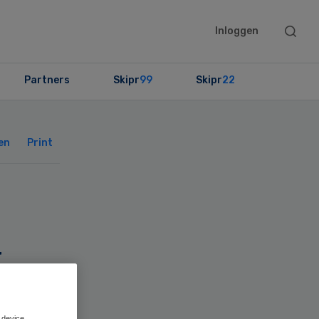
Searc
Inloggen
this
websit
Partners
Skipr
99
Skipr
22
Primary
Sidebar
en
Print
k
 device.