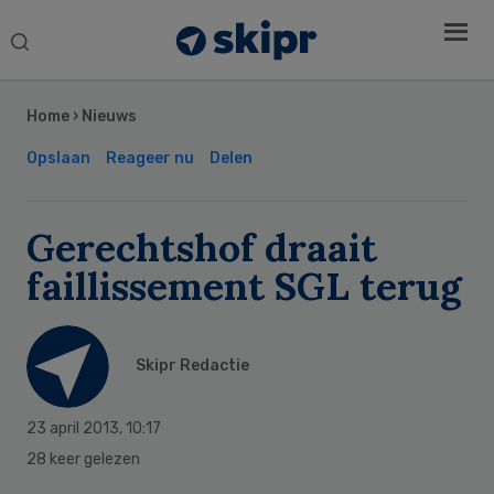
Search
this
Secondary
website
Sidebar
Home
›
Nieuws
Opslaan
Reageer nu
Delen
Gerechtshof draait
faillissement SGL terug
Skipr Redactie
23 april 2013
,
10:17
28 keer gelezen