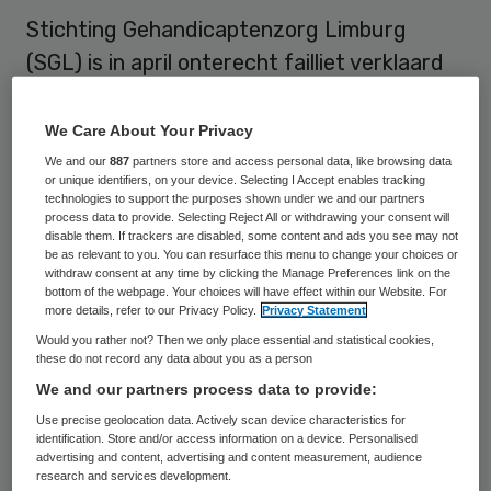
Stichting Gehandicaptenzorg Limburg
(SGL) is in april onterecht failliet verklaard
door de rechtbank Limburg. Het
gerechtshof in Den Bosch heeft het
We Care About Your Privacy
faillisement van de grote Limburgse
We and our
887
partners store and access personal data, like browsing data
or unique identifiers, on your device. Selecting I Accept enables tracking
zorgorganisatie dinsdag teruggedraaid.
technologies to support the purposes shown under we and our partners
process data to provide. Selecting Reject All or withdrawing your consent will
disable them. If trackers are disabled, some content and ads you see may not
SGL reageerde verheugd op de uitspraak
be as relevant to you. You can resurface this menu to change your choices or
withdraw consent at any time by clicking the Manage Preferences link on the
en stelde dat de zorg voor 1400 cliënten
bottom of the webpage. Your choices will have effect within our Website. For
gewaarborgd is. Ook aan de onzekerheid
more details, refer to our Privacy Policy.
Privacy Statement
Would you rather not? Then we only place essential and statistical cookies,
voor de 550 medewerkers is nu een einde
these do not record any data about you as a person
gekomen. Hun banen stonden op de tocht.
We and our partners process data to provide:
Use precise geolocation data. Actively scan device characteristics for
identification. Store and/or access information on a device. Personalised
Betalingsachterstand
advertising and content, advertising and content measurement, audience
research and services development.