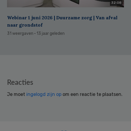
32:08
Webinar 1 juni 2026 | Duurzame zorg | Van afval
naar grondstof
31 weergaven
· 13 jaar geleden
Reader
Reacties
Interactions
Je moet
ingelogd zijn op
om een reactie te plaatsen.