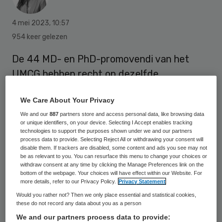
4 mei 2023
,
10:57
954 keer gelezen
De 44 MD- en PhD-promovendi van het
UMCG hebben recht op dezelfde
arbeidsvoorwaarden als
We Care About Your Privacy
werknemerspromovendi. Dat heeft het
We and our
887
partners store and access personal data, like browsing data
Gerechtshof Arnhem-Leeuwarden op 2 mei
or unique identifiers, on your device. Selecting I Accept enables tracking
2023 bepaald. Met dit arrest is de eerdere
technologies to support the purposes shown under we and our partners
process data to provide. Selecting Reject All or withdrawing your consent will
uitspraak van de kantonrechter verworpen.
disable them. If trackers are disabled, some content and ads you see may not
be as relevant to you. You can resurface this menu to change your choices or
withdraw consent at any time by clicking the Manage Preferences link on the
bottom of the webpage. Your choices will have effect within our Website. For
Al ruim twintig jaar bestaat in Groningen
more details, refer to our Privacy Policy.
Privacy Statement
het MD/PhD-programma waarbij
Would you rather not? Then we only place essential and statistical cookies,
these do not record any data about you as a person
masterstudenten Geneeskunde hun studie
We and our partners process data to provide: