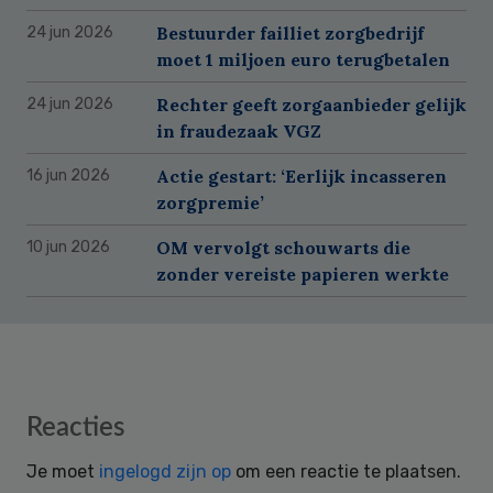
Bestuurder failliet zorgbedrijf
24 jun 2026
moet 1 miljoen euro terugbetalen
Rechter geeft zorgaanbieder gelijk
24 jun 2026
in fraudezaak VGZ
Actie gestart: ‘Eerlijk incasseren
16 jun 2026
zorgpremie’
OM vervolgt schouwarts die
10 jun 2026
zonder vereiste papieren werkte
Reader
Reacties
Interactions
Je moet
ingelogd zijn op
om een reactie te plaatsen.