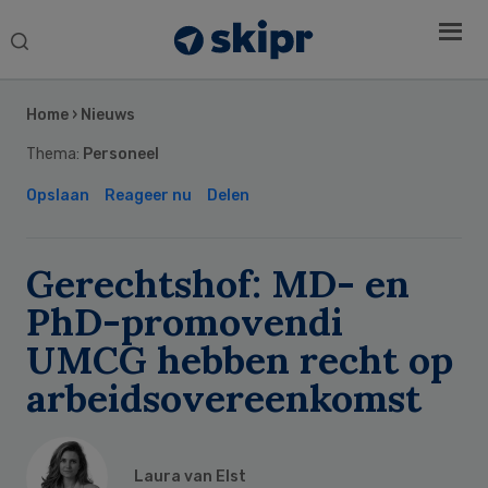
Search
this
Secondary
website
Sidebar
Home
›
Nieuws
Thema:
Personeel
Opslaan
Reageer nu
Delen
Gerechtshof: MD- en
PhD-promovendi
UMCG hebben recht op
arbeidsovereenkomst
Laura van Elst