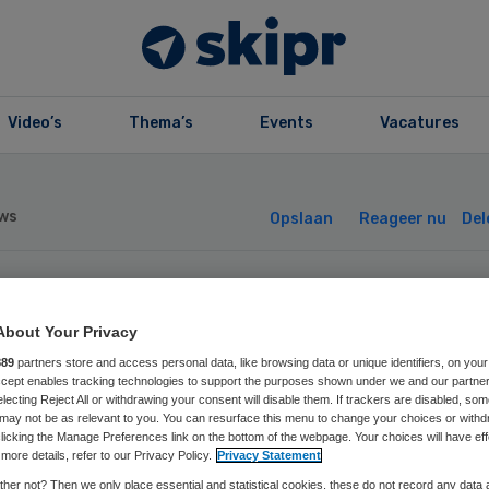
Video’s
Thema’s
Events
Vacatures
ws
Opslaan
Reageer nu
Del
weerde
About Your Privacy
ermadonor ook i
889
partners store and access personal data, like browsing data or unique identifiers, on your
Accept enables tracking technologies to support the purposes shown under we and our partne
electing Reject All or withdrawing your consent will disable them. If trackers are disabled, so
may not be as relevant to you. You can resurface this menu to change your choices or withd
tenland actief
licking the Manage Preferences link on the bottom of the webpage. Your choices will have eff
more details, refer to our Privacy Policy.
Privacy Statement
her not? Then we only place essential and statistical cookies, these do not record any data