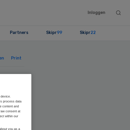
Searc
Inloggen
this
websit
Partners
Skipr
99
Skipr
22
Primary
Sidebar
en
Print
n
 device.
rs process data
me content and
raw consent at
ect within our
 about you as a