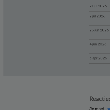
21 jul 2026
2 jul 2026
25 jun 2026
4 jun 2026
3 apr 2026
Reader
Reactie
Interactions
Je moet
in