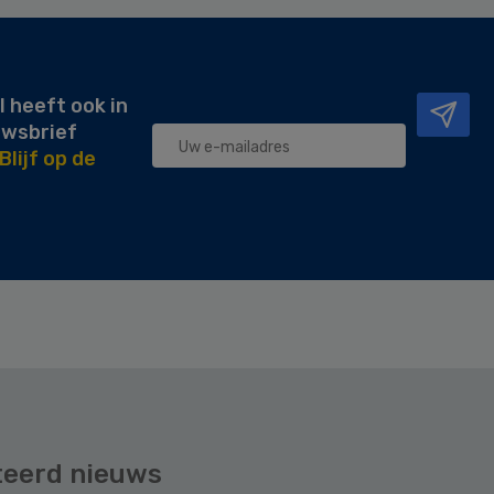
l heeft ook in
uwsbrief
Blijf op de
teerd nieuws