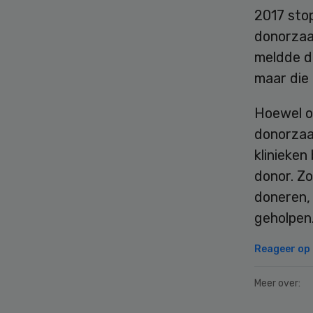
2017 stop
donorzaa
meldde d
maar die
Hoewel o
donorzaa
klinieke
donor. Z
doneren, 
geholpen
Reageer op d
Meer over: