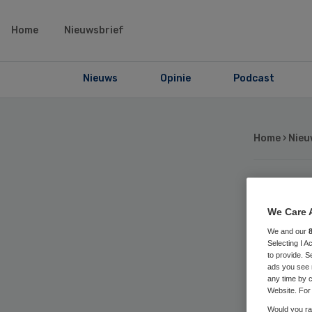
Home
Nieuwsbrief
Nieuws
Opinie
Podcast
Home
›
Nieu
Ge
We Care 
sp
We and our
Selecting I 
to provide. S
ads you see 
bui
any time by c
Website. For 
Would you rat