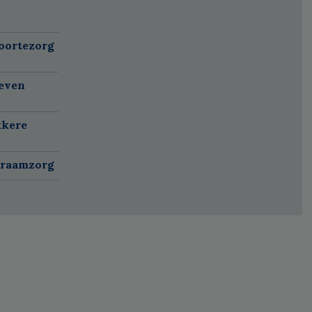
oortezorg
ieven
kkere
kraamzorg