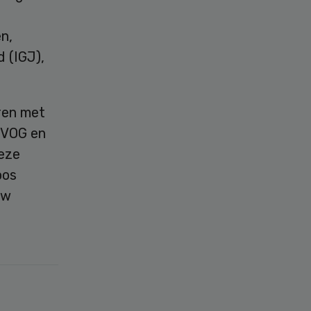
n,
 (IGJ),
ren met
NVOG en
deze
oos
uw