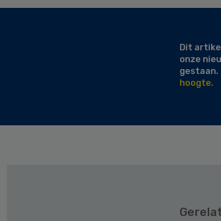
Secondary
Sidebar
Dit artike
onze nie
gestaan.
hoogte.
Gerela