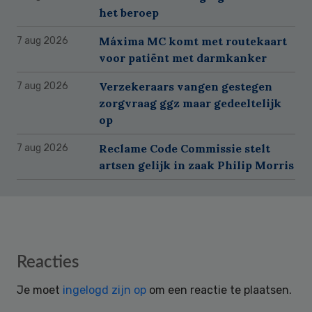
het beroep
Máxima MC komt met routekaart
7 aug 2026
voor patiënt met darmkanker
Verzekeraars vangen gestegen
7 aug 2026
zorgvraag ggz maar gedeeltelijk
op
Reclame Code Commissie stelt
7 aug 2026
artsen gelijk in zaak Philip Morris
Reader
Reacties
Interactions
Je moet
ingelogd zijn op
om een reactie te plaatsen.