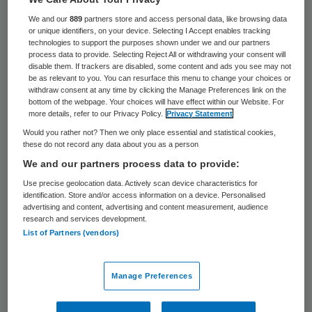
14 keer gelezen
We and our
889
partners store and access personal data, like browsing data
or unique identifiers, on your device. Selecting I Accept enables tracking
Het gezin van het vierjarige jongetje dat
technologies to support the purposes shown under we and our partners
process data to provide. Selecting Reject All or withdrawing your consent will
dinsdag dood werd gevonden in een woning
disable them. If trackers are disabled, some content and ads you see may not
be as relevant to you. You can resurface this menu to change your choices or
in Dordrecht was bekend bij de
withdraw consent at any time by clicking the Manage Preferences link on the
bottom of the webpage. Your choices will have effect within our Website. For
jeugdhulpverlening. Bij het Advies- en
more details, refer to our Privacy Policy.
Privacy Statement
Meldpunt Kindermishandeling was een
Would you rather not? Then we only place essential and statistical cookies,
melding binnengekomen over problemen bij
these do not record any data about you as a person
We and our partners process data to provide:
het gezin. De inhoud van de melding is niet
Use precise geolocation data. Actively scan device characteristics for
bekend.
identification. Store and/or access information on a device. Personalised
advertising and content, advertising and content measurement, audience
research and services development.
Het jongetje werd dinsdagavond gevonden
List of Partners (vendors)
in een woning aan het Frida Katz-erf in
Dordrecht. Hij werd gevonden door de 34-
Manage Preferences
jarige vriendin van de vader. De man is nog
niet gelokaliseerd. De politie wil hem