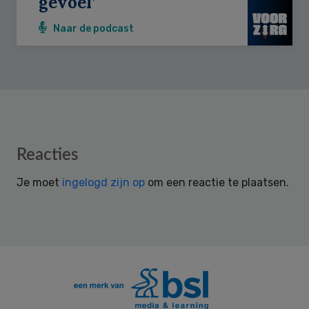
gevoel’
Naar de podcast
Reader
Reacties
Interactions
Je moet
ingelogd zijn op
om een reactie te plaatsen.