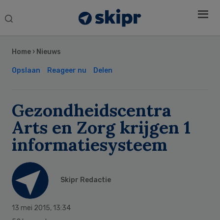
Search
this
Secondary
website
Sidebar
Home
›
Nieuws
Opslaan
Reageer nu
Delen
Gezondheidscentra
Arts en Zorg krijgen 1
informatiesysteem
Skipr Redactie
13 mei 2015
,
13:34