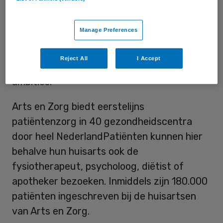
“Drie jaar geleden besloten we over te gaan
op één centraal HIS”, zegt algemeen
Manage Preferences
directeur Amon van den Borg van Arts en
Zorg. “Uit onderzoek blijkt dat Promedico-
Reject All
I Accept
ASP het beste past bij onze behoeften en
ambities.”
Arts en Zorg biedt eerstelijns
patiëntenzorg in 40 gezondheidscentra
door heel NederlandPatiënten kunnen hier
behalve hun huisarts ook de
fysiotherapeut, psycholoog, diëtist of
apotheker bezoeken. Inmiddels zijn 180.000
patiënten ingeschreven bij de huisartsen
van Arts en Zorg.