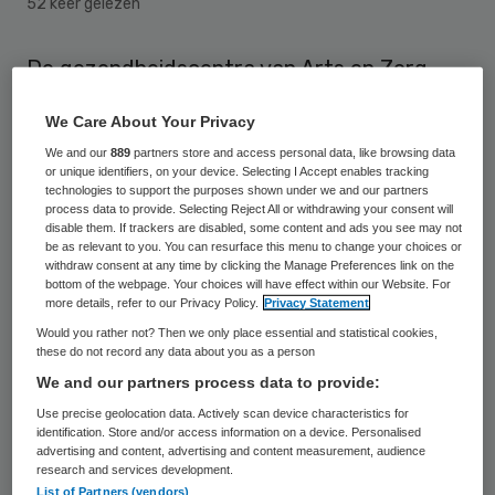
52 keer gelezen
De gezondheidscentra van Arts en Zorg
maken vanaf 2015 gebruik van het
We Care About Your Privacy
Huisartsinformatiesysteem (HIS)
We and our
889
partners store and access personal data, like browsing data
Promedico-ASP. Daarmee worden vier
or unique identifiers, on your device. Selecting I Accept enables tracking
technologies to support the purposes shown under we and our partners
verschillende huisartsinformatiesystemen
process data to provide. Selecting Reject All or withdrawing your consent will
samengevoegd.
disable them. If trackers are disabled, some content and ads you see may not
be as relevant to you. You can resurface this menu to change your choices or
withdraw consent at any time by clicking the Manage Preferences link on the
Eerder al werkten enkele individuele
bottom of the webpage. Your choices will have effect within our Website. For
more details, refer to our Privacy Policy.
Privacy Statement
gezondheidscentra met Promedico-ASP.
Would you rather not? Then we only place essential and statistical cookies,
Nu alle centra op één systeem overstappen,
these do not record any data about you as a person
We and our partners process data to provide:
stijgt het aantal patiënten (van Arts en
Use precise geolocation data. Actively scan device characteristics for
Zorg) dat bediend wordt via Promedico-
identification. Store and/or access information on a device. Personalised
ASP van 80.000 naar ruim 180.000.
advertising and content, advertising and content measurement, audience
research and services development.
List of Partners (vendors)