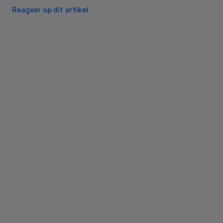
Reageer op dit artikel
Primary
Sidebar