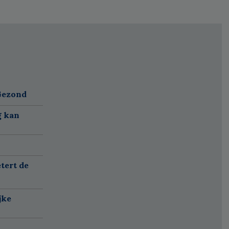
 Gezond
g kan
tert de
jke