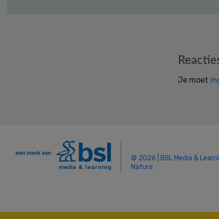
Reader
Reactie
Interactions
Je moet
in
© 2026 | BSL Media & Learn
Nature