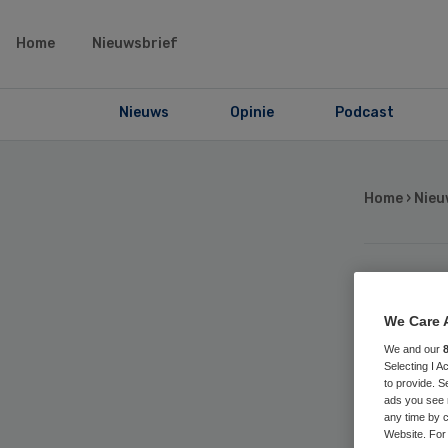
Home
Nieuwsbrief
Nieuws
Opinie
Podcast
Home
›
Nieu
Ge
We Care 
RS
We and our
Selecting I 
to provide. S
ads you see 
en
any time by c
Website. For 