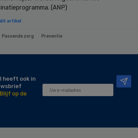
cinatieprogramma. (ANP)
it artikel
Passende zorg
Preventie
l heeft ook in
uwsbrief
Blijf op de