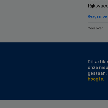
Rijksvac
Reageer op d
Meer over:
Secondary
Sidebar
Dit artike
onze nie
gestaan.
hoogte.