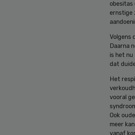
obesitas 
ernstige 
aandoeni
Volgens d
Daarna n
is het nu
dat duide
Het respi
verkoudhe
vooral ge
syndroom
Ook oude
meer kan
vanaf ko