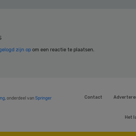
s
gelogd zijn op
om een reactie te plaatsen.
Contact
Advertere
ing
, onderdeel van
Springer
Het l