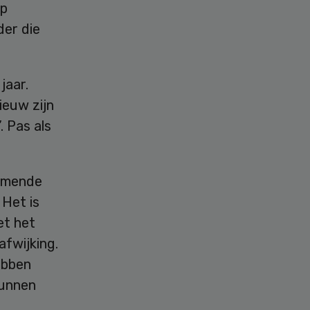
op
der die
jaar.
ieuw zijn
. Pas als
komende
 Het is
et het
fwijking.
ebben
kunnen