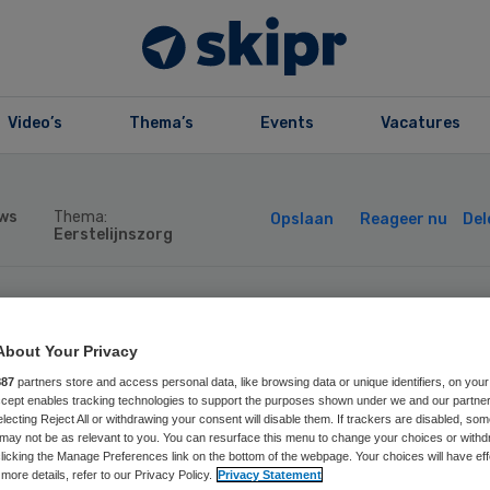
Video’s
Thema’s
Events
Vacatures
ws
Thema:
Opslaan
Reageer nu
Del
Eerstelijnszorg
zondheidsraad: p
About Your Privacy
-virus voor oude
887
partners store and access personal data, like browsing data or unique identifiers, on your
Accept enables tracking technologies to support the purposes shown under we and our partne
electing Reject All or withdrawing your consent will disable them. If trackers are disabled, so
may not be as relevant to you. You can resurface this menu to change your choices or withd
 risicogroepen
licking the Manage Preferences link on the bottom of the webpage. Your choices will have eff
more details, refer to our Privacy Policy.
Privacy Statement