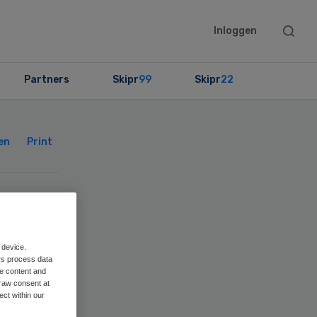
Searc
Inloggen
this
websit
Partners
Skipr
99
Skipr
22
Primary
Sidebar
en
Print
rik
ren
 device.
rs process data
me content and
raw consent at
ect within our