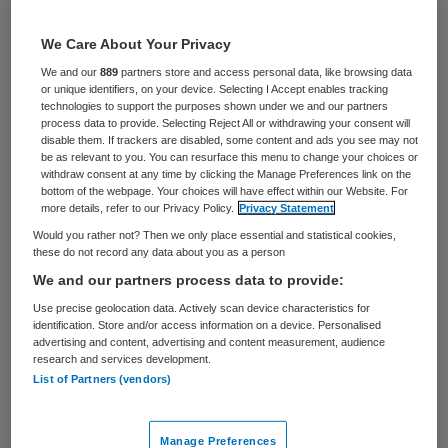
De GGD in Gelderland stelt een onderzoek in
We Care About Your Privacy
naar de dood van de peuter Faith uit
We and our
889
partners store and access personal data, like browsing data
Boxmeer. Het driejarige meisje is vorige
or unique identifiers, on your device. Selecting I Accept enables tracking
technologies to support the purposes shown under we and our partners
week overleden aan de Mexicaanse griep.
process data to provide. Selecting Reject All or withdrawing your consent will
disable them. If trackers are disabled, some content and ads you see may not
De huisarts zou de ouders geadviseerd
be as relevant to you. You can resurface this menu to change your choices or
hebben het meisje een paracetamol te
withdraw consent at any time by clicking the Manage Preferences link on the
bottom of the webpage. Your choices will have effect within our Website. For
geven. Dat meldt het Algemeen Dagblad.
more details, refer to our Privacy Policy.
Privacy Statement
Would you rather not? Then we only place essential and statistical cookies,
these do not record any data about you as a person
Telefoongesprekken
We and our partners process data to provide:
Use precise geolocation data. Actively scan device characteristics for
De peuter is de ochtend na het advies
dood
identification. Store and/or access information on a device. Personalised
advertising and content, advertising and content measurement, audience
in bed
gevonden. Ook haar vader had de
research and services development.
Mexicaanse griep en haar drie broertjes
List of Partners (vendors)
waren ook ziek. De
GGD onderzoekt
de
telefoongesprekken tussen de ouders en
Manage Preferences