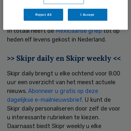
de huisartsenpost om vast te stellen wat er
mis is gegaan.
Reject All
I Accept
In totaal heeft de
Mexicaanse griep
tot op
heden elf levens gekost in Nederland.
>> Skipr daily en Skipr weekly <<
Skipr daily brengt u elke ochtend voor 8:00
uur een overzicht van het meest actuele
nieuws.
Abonneer u gratis op deze
dagelijkse e-mailnieuwsbrief
. U kunt de
Skipr daily personaliseren door zelf de voor
u interessante rubrieken te kiezen.
Daarnaast biedt Skipr weekly u elke