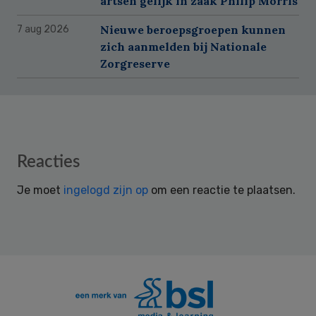
artsen gelijk in zaak Philip Morris
Nieuwe beroepsgroepen kunnen
7 aug 2026
zich aanmelden bij Nationale
Zorgreserve
Reader
Reacties
Interactions
Je moet
ingelogd zijn op
om een reactie te plaatsen.