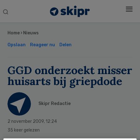
Search
this
Secondary
website
Sidebar
Home
›
Nieuws
Opslaan
Reageer nu
Delen
GGD onderzoekt misser
huisarts bij griepdode
Skipr Redactie
2 november 2009
,
12:24
35 keer gelezen