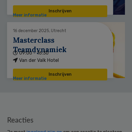
Inschrijven
Meer informatie
16 december 2025, Utrecht
Masterclass
Teamdynamiek
09:00 - 16:30
Van der Valk Hotel
Inschrijven
Meer informatie
Reader
Reacties
Interactions