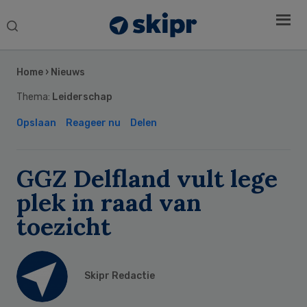
Search
this
Secondary
website
Sidebar
Home
›
Nieuws
Thema:
Leiderschap
Opslaan
Reageer nu
Delen
GGZ Delfland vult lege
plek in raad van
toezicht
Skipr Redactie