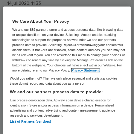
14 juli 2020
,
11:33
1138 keer gelezen
We Care About Your Privacy
Marc van Aart is per 1 juli benoemd tot lid
We and our
889
partners store and access personal data, like browsing data
van de raad van toezicht van GGZ Delfland.
or unique identifiers, on your device. Selecting I Accept enables tracking
technologies to support the purposes shown under we and our partners
Hij volgt Dick Kaasjager op die
eerder dit
process data to provide. Selecting Reject All or withdrawing your consent will
disable them. If trackers are disabled, some content and ads you see may not
jaar is overleden
.
be as relevant to you. You can resurface this menu to change your choices or
withdraw consent at any time by clicking the Manage Preferences link on the
bottom of the webpage. Your choices will have effect within our Website. For
more details, refer to our Privacy Policy.
Privacy Statement
Van Aart heeft een medische en
Would you rather not? Then we only place essential and statistical cookies,
bedrijfskundige achtergrond. De
these do not record any data about you as a person
zelfverklaarde
‘data-gedreven
We and our partners process data to provide:
gezondheidszorgevangelist’
is momenteel
Use precise geolocation data. Actively scan device characteristics for
identification. Store and/or access information on a device. Personalised
werkzaam als vastgoedmanager in het
advertising and content, advertising and content measurement, audience
research and services development.
Elisabeth Tweesteden Ziekenhuis (ETZ).
List of Partners (vendors)
Daarnaast is hij lid van de raad van toezicht