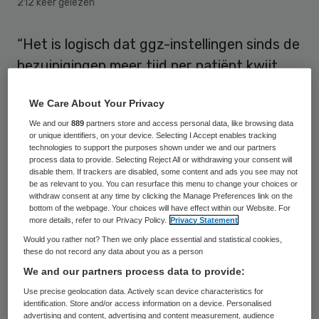
212 keer gelezen
“Het is logisch dat ggz-instellingen sinds de
bezuinigingen meer tijd per patiënt kwijt
zijn”, zegt een woordvoerder van GGZ
We Care About Your Privacy
Nederland als reactie op een onderzoek van
We and our
889
partners store and access personal data, like browsing data
het CPB.
or unique identifiers, on your device. Selecting I Accept enables tracking
technologies to support the purposes shown under we and our partners
process data to provide. Selecting Reject All or withdrawing your consent will
Want de geestelijke gezondheidszorg had in
disable them. If trackers are disabled, some content and ads you see may not
de periode 2012 en 2013 te maken met een
be as relevant to you. You can resurface this menu to change your choices or
withdraw consent at any time by clicking the Manage Preferences link on the
aantal ontwikkelingen, zoals de
bottom of the webpage. Your choices will have effect within our Website. For
more details, refer to our Privacy Policy.
Privacy Statement
ambulantisering, de gang naar de
Would you rather not? Then we only place essential and statistical cookies,
eerstelijns zorg en kortingen op de ggz,
these do not record any data about you as a person
stelt GGZ Nederland. “Ook de
We and our partners process data to provide:
patiëntpopulatie in de gespecialiseerde
Use precise geolocation data. Actively scan device characteristics for
identification. Store and/or access information on a device. Personalised
geestelijke gezondheidszorg werd steeds
advertising and content, advertising and content measurement, audience