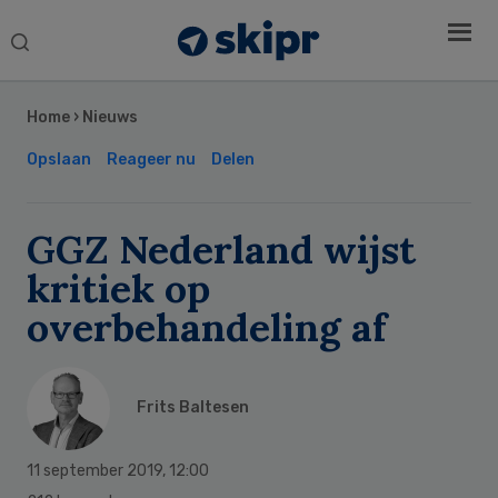
Search
this
Secondary
website
Sidebar
Home
›
Nieuws
Opslaan
Reageer nu
Delen
GGZ Nederland wijst
kritiek op
overbehandeling af
Frits Baltesen
11 september 2019
,
12:00