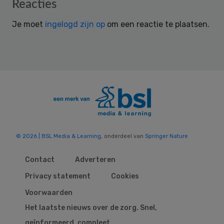
Reader
Reacties
Interactions
Je moet
ingelogd zijn op
om een reactie te plaatsen.
© 2026 | BSL Media & Learning
, onderdeel van
Springer Nature
Contact
Adverteren
Privacy statement
Cookies
Voorwaarden
Het laatste nieuws over de zorg. Snel,
geïnformeerd, compleet