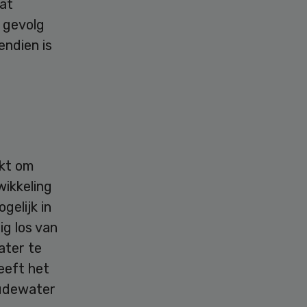
dat
s gevolg
endien is
kt om
ikkeling
gelijk in
ig los van
ater te
eeft het
oudewater