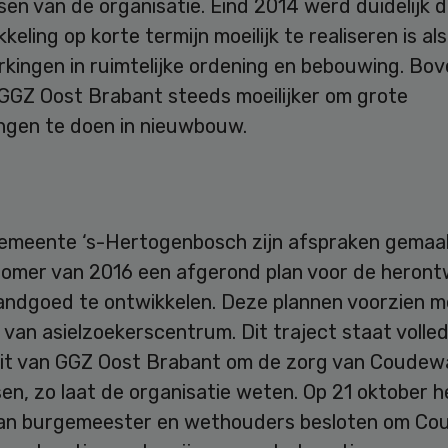
sen van de organisatie. Eind 2014 werd duidelijk 
keling op korte termijn moeilijk te realiseren is al
kingen in ruimtelijke ordening en bebouwing. Bov
 GGZ Oost Brabant steeds moeilijker om grote
ingen te doen in nieuwbouw.
emeente ‘s-Hertogenbosch zijn afspraken gemaa
zomer van 2016 een afgerond plan voor de herontw
andgoed te ontwikkelen. Deze plannen voorzien mo
van asielzoekerscentrum. Dit traject staat volled
uit van GGZ Oost Brabant om de zorg van Coudew
en, zo laat de organisatie weten. Op 21 oktober h
van burgemeester en wethouders besloten om C