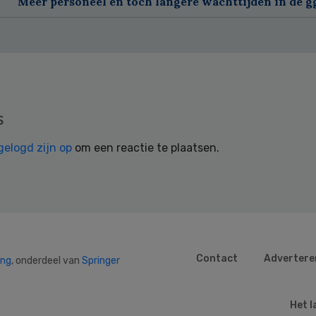
Meer personeel en toch langere wachttijden in de g
s
gelogd zijn op
om een reactie te plaatsen.
Contact
Advertere
ing
, onderdeel van
Springer
Het l