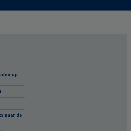
eiden op
n
n naar de