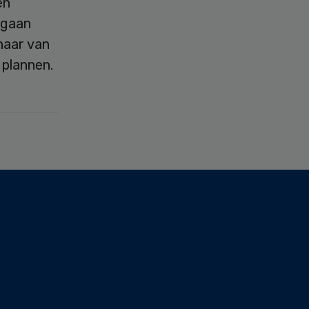
en
rgaan
naar van
 plannen.