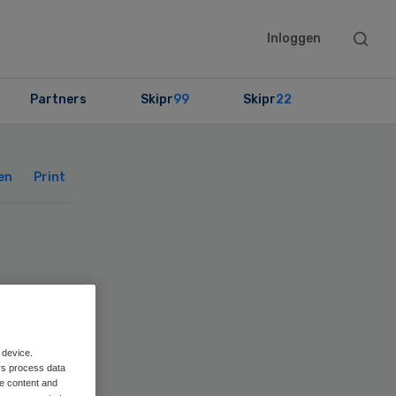
Searc
Inloggen
this
websit
Partners
Skipr
99
Skipr
22
Primary
Sidebar
en
Print
er
 device.
rs process data
me content and