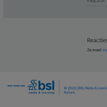
4 aug 2026
Reader
Reactie
Interactions
Je moet
in
© 2026 | BSL Media & Learn
Nature