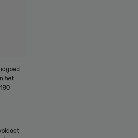
andgoed
In het
 180
voldoet