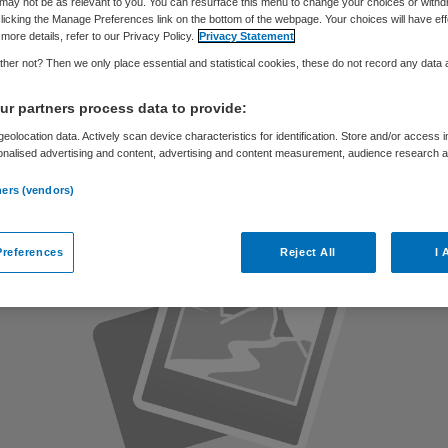
may not be as relevant to you. You can resurface this menu to change your choices or withd
licking the Manage Preferences link on the bottom of the webpage. Your choices will have eff
more details, refer to our Privacy Policy.
Privacy Statement
her not? Then we only place essential and statistical cookies, these do not record any data
r partners process data to provide:
Skipr Redactie
27 oktober 2015
,
14:16
183 keer gelezen
eolocation data. Actively scan device characteristics for identification. Store and/or access 
onalised advertising and content, advertising and content measurement, audience research 
.
ners (vendors)
references
Reject All
I 