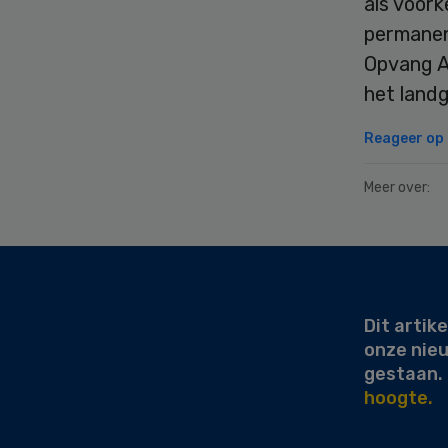
als voork
permanen
Opvang A
het landg
Reageer op d
Meer over:
Secondary
Sidebar
Dit artike
onze nie
gestaan.
hoogte.