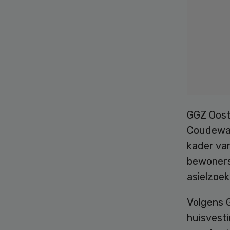
GGZ Oost
Coudewate
kader va
bewoners
asielzoe
Volgens 
huisvesti