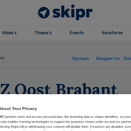
Video’s
Thema’s
Events
Vacatures
ws
Opslaan
Reageer nu
Del
Z Oost Brabant
uwt zorg op
About Your Privacy
ndgoed Coudewat
887
partners store and access personal data, like browsing data or unique identifiers, on your
Accept enables tracking technologies to support the purposes shown under we and our partne
electing Reject All or withdrawing your consent will disable them. If trackers are disabled, so