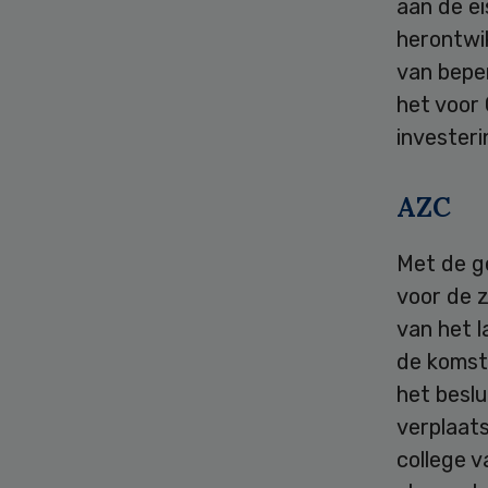
aan de ei
herontwik
van beper
het voor
invester
AZC
Met de g
voor de 
van het l
de komst 
het besl
verplaats
college 