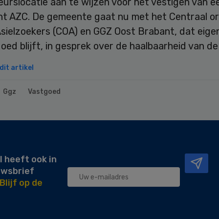
eurslocatie aan te wijzen voor het vestigen van e
t AZC. De gemeente gaat nu met het Centraal o
sielzoekers (COA) en GGZ Oost Brabant, dat eige
oed blijft, in gesprek over de haalbaarheid van de
it artikel
Ggz
Vastgoed
l heeft ook in
uwsbrief
Blijf op de