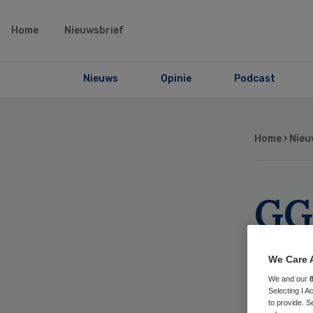
Home
Nieuwsbrief
Nieuws
Opinie
Podcast
Home
›
Nieu
GG
bo
We Care 
la
We and our
Selecting I 
to provide. S