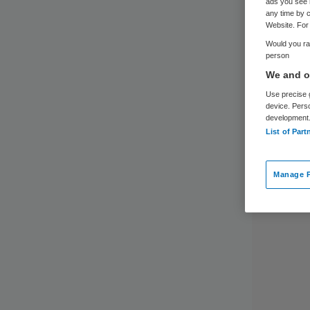
af
ads you see 
any time by c
Website. For 
Would you rat
person
We and ou
Use precise g
device. Pers
development
List of Part
Manage P