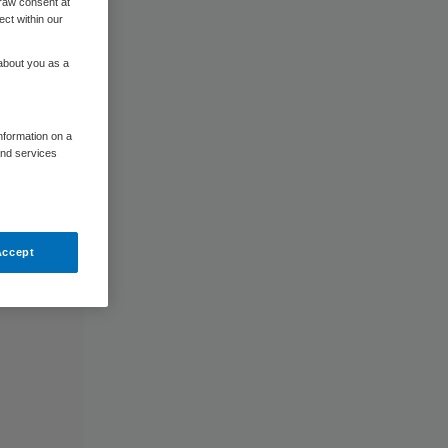
raw consent at
ect within our
 about you as a
information on a
and services
Accept