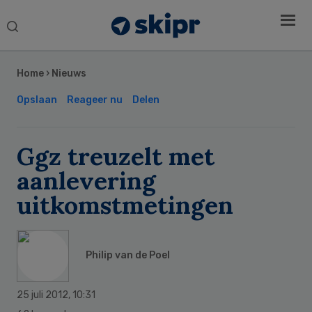
Search
this
Secondary
website
Sidebar
Home
›
Nieuws
Opslaan
Reageer nu
Delen
Ggz treuzelt met
aanlevering
uitkomstmetingen
Philip van de Poel
25 juli 2012
,
10:31