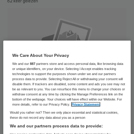
62 keer gelezen
We Care About Your Privacy
We and our
887
partners store and access personal data, like browsing data
or unique identifiers, on your device. Selecting I Accept enables tracking
technologies to support the purposes shown under we and our partners
process data to provide. Selecting Reject All or withdrawing your consent will
disable them. If trackers are disabled, some content and ads you see may not
be as relevant to you. You can resurface this menu to change your choices or
withdraw consent at any time by clicking the Manage Preferences link on the
bottom of the webpage. Your choices will have effect within our Website. For
more details, refer to our Privacy Policy.
Privacy Statement
Het aanleverpercentage van
Would you rather not? Then we only place essential and statistical cookies,
uitkomstmetingen door ggz-instellingen
these do not record any data about you as a person
We and our partners process data to provide:
blijft ver achter bij de afspraken die