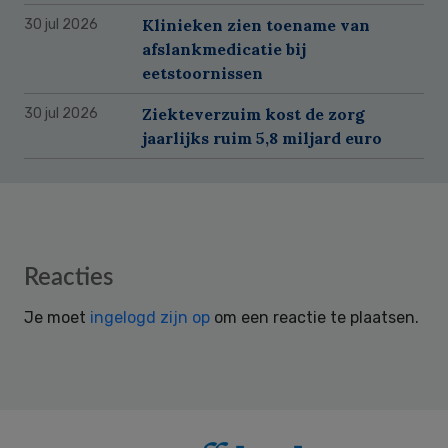
Klinieken zien toename van
30 jul 2026
afslankmedicatie bij
eetstoornissen
Ziekteverzuim kost de zorg
30 jul 2026
jaarlijks ruim 5,8 miljard euro
Reader
Reacties
Interactions
Je moet
ingelogd zijn op
om een reactie te plaatsen.