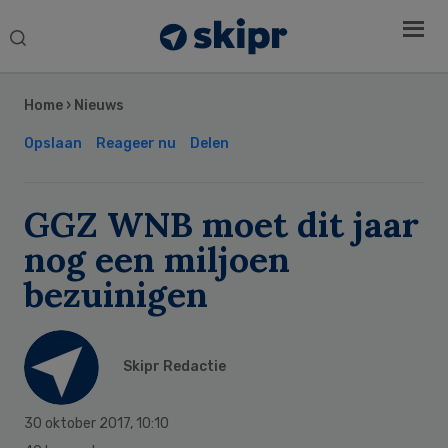
Search
this
Secondary
website
Sidebar
Home
›
Nieuws
Opslaan
Reageer nu
Delen
GGZ WNB moet dit jaar
nog een miljoen
bezuinigen
Skipr Redactie
30 oktober 2017
,
10:10