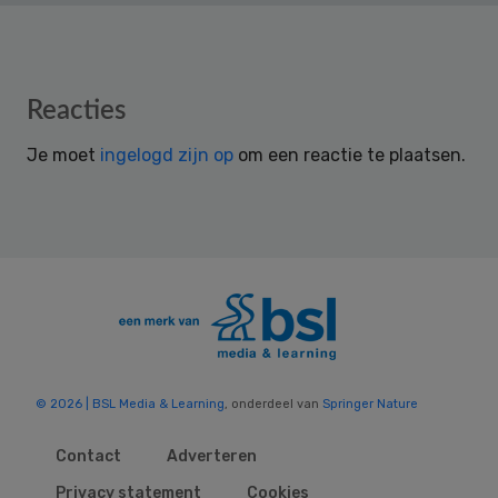
Reader
Reacties
Interactions
Je moet
ingelogd zijn op
om een reactie te plaatsen.
© 2026 | BSL Media & Learning
, onderdeel van
Springer Nature
Contact
Adverteren
Privacy statement
Cookies