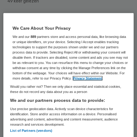
49 keer gelezen
GGZ Westelijk Noord-Brabant (GGZ WNB)
moet nog een miljoen euro bezuinigen om
We Care About Your Privacy
het verwachte tekort tot 1,7 miljoen euro te
We and our
889
partners store and access personal data, like browsing data
or unique identifiers, on your device. Selecting I Accept enables tracking
beperken. Ineke Strijp van de raad van
technologies to support the purposes shown under we and our partners
process data to provide. Selecting Reject All or withdrawing your consent will
bestuur vertelt in BN de Stem hoe ze
disable them. If trackers are disabled, some content and ads you see may not
be as relevant to you. You can resurface this menu to change your choices or
verwacht te voldoen aan deze afspraak
withdraw consent at any time by clicking the Manage Preferences link on the
met zorgverzekeraars en banken.
bottom of the webpage. Your choices will have effect within our Website. For
more details, refer to our Privacy Policy.
Privacy Statement
Would you rather not? Then we only place essential and statistical cookies,
Strijp verwacht een deel van het benodigde
these do not record any data about you as a person
miljoen te vinden in onder andere slimmer
We and our partners process data to provide:
plannen en thuis werken. Medewerkers
Use precise geolocation data. Actively scan device characteristics for
identification. Store and/or access information on a device. Personalised
zouden meer ambulante cliënten per dag
advertising and content, advertising and content measurement, audience
kunnen bezoeken als ze van huis uit
research and services development.
List of Partners (vendors)
werken, stelt de bestuurder.