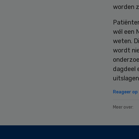
worden zi
Patiënte
wél een 
weten. Di
wordt nie
onderzoe
dagdeel e
uitslagen
Reageer op d
Meer over:
Secondary
Sidebar