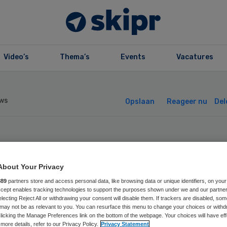
Video’s
Thema’s
Events
Vacatures
ws
Opslaan
Reageer nu
Del
oene Hart start
About Your Privacy
heugenpoli voor
889
partners store and access personal data, like browsing data or unique identifiers, on your
Accept enables tracking technologies to support the purposes shown under we and our partne
derstaligen
electing Reject All or withdrawing your consent will disable them. If trackers are disabled, so
may not be as relevant to you. You can resurface this menu to change your choices or withd
licking the Manage Preferences link on the bottom of the webpage. Your choices will have eff
more details, refer to our Privacy Policy.
Privacy Statement