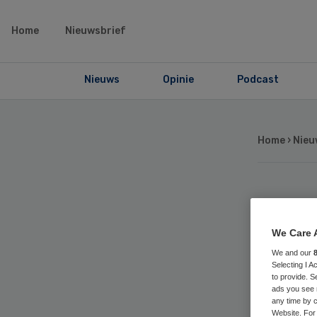
Home
Nieuwsbrief
Nieuws
Opinie
Podcast
Home
›
Nieu
Gr
We Care 
ge
We and our
Selecting I 
an
to provide. S
ads you see 
any time by c
Website. For 