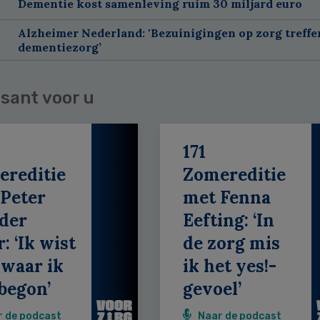
Dementie kost samenleving ruim 30 miljard euro
Alzheimer Nederland: 'Bezuinigingen op zorg treffe
dementiezorg’
sant voor u
171
ereditie
Zomereditie
Peter
met Fenna
der
Eefting: ‘In
: ‘Ik wist
de zorg mis
 waar ik
ik het yes!-
begon’
gevoel’
r de podcast
Naar de podcast