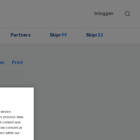
Searc
Inloggen
this
websit
Partners
Skipr
99
Skipr
22
Primary
Sidebar
en
Print
 device.
rs process data
me content and
raw consent at
ect within our