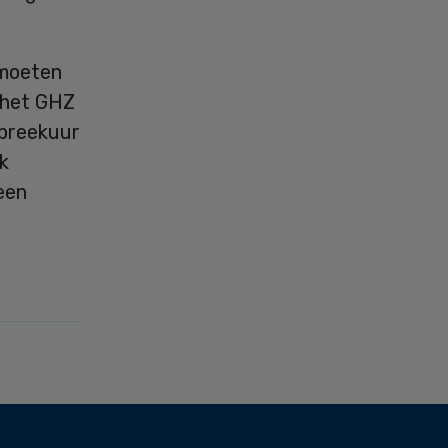
 moeten
 het GHZ
 spreekuur
k
een