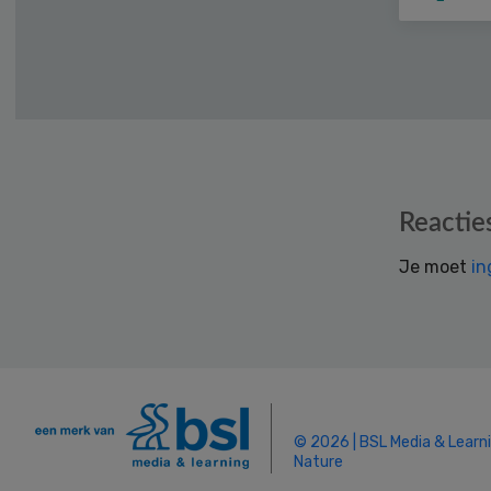
Reader
Reactie
Interactions
Je moet
in
© 2026 | BSL Media & Learn
Nature